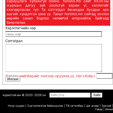
хариуцлага хүлээхгүй болно. horiotoi.mn сайт ХХЗХ-ны
журмын дагуу зүй зохисгүй зарим үг, хэллэгийг
хязгаарласан тул Та сэтгэгдэл бичихдээ бусдын эрх
ашгийг хүндэтгэн үзнэ үү. Таныг horiotoi.mn сайтад зочлон
өөрийн санал бодлоо чөлөөтэй илэрхийлж байгаад
баярлалаа.
Хэрэглэгчийн нэр
Сэтгэгдэл
Дараах нийлбэрийг тоогоор оруулна уу. Нэг+Xoёp=
хориотой.мн © 2020-2026 он
Нүүр хуудас
|
Сурталчилгаа байршуулах
|
ТВ х
ө
т
ө
лб
ө
р
|
Цаг агаар
|
Зурхай
|
Ү
звэр
|
Аялал