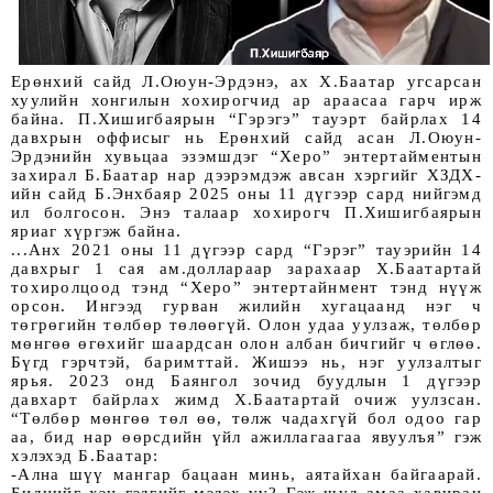
Ерөнхий сайд Л.Оюун-Эрдэнэ, ах Х.Баатар угсарсан
хуулийн хонгилын хохирогчид ар араасаа гарч ирж
байна. П.Хишигбаярын “Гэрэгэ” тауэрт байрлах 14
давхрын оффисыг нь Ерөнхий сайд асан Л.Оюун-
Эрдэнийн хувьцаа эзэмшдэг “Херо” энтертайментын
захирал Б.Баатар нар дээрэмдэж авсан хэргийг ХЗДХ-
ийн сайд Б.Энхбаяр 2025 оны 11 дүгээр сард нийгэмд
ил болгосон. Энэ талаар хохирогч П.Хишигбаярын
яриаг хүргэж байна.
...Анх 2021 оны 11 дүгээр сард “Гэрэг” тауэрийн 14
давхрыг 1 сая ам.доллараар зарахаар Х.Баатартай
тохиролцоод тэнд “Херо” энтертайнмент тэнд нүүж
орсон. Ингээд гурван жилийн хугацаанд нэг ч
төгрөгийн төлбөр төлөөгүй. Олон удаа уулзаж, төлбөр
мөнгөө өгөхийг шаардсан олон албан бичгийг ч өглөө.
Бүгд гэрчтэй, баримттай. Жишээ нь, нэг уулзалтыг
ярья. 2023 онд Баянгол зочид буудлын 1 дүгээр
давхарт байрлах жимд Х.Баатартай очиж уулзсан.
“Төлбөр мөнгөө төл өө, төлж чадахгүй бол одоо гар
аа, бид нар өөрсдийн үйл ажиллагаагаа явуулъя” гэж
хэлэхэд Б.Баатар:
-Ална шүү мангар бацаан минь, аятайхан байгаарай.