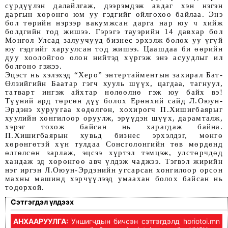
сүрдүүлэн далайлгаж, дээрэмдэж авдаг хэн нэгэн
даргын хөрөнгө юм уу гэдгийг ойлгохоо байлаа. Энэ
бол төрийн нэрээр вакумжсан дарга нар юу ч хийж
болдгийн тод жишээ. Гэрэгэ тауэрийн 14 давхар бол
Монгол Улсад залуучууд бизнес эрхэлж болох уу үгүй
юу гэдгийг харуулсан тод жишээ. Цаашдаа би өөрийн
дуу хоолойгоо олон нийтэд хүргэж энэ асуудлыг ил
болгоно гэжээ.
Эцэст нь хэлэхэд “Херо” энтертайментын захирал Бат-
Өлзийгийн Баатар гэгч хууль шүүх, цагдаа, тагнуул,
татварт ингэж айхтар нөлөөлнө гэж юу байх вэ!
Түүний ард төрсөн дүү болох Ерөнхий сайд Л.Оюун-
Эрдэнэ хуруугаа хөдөлгөн, хохирогч П.Хишигбаярыг
хуулийн хонгилоор оруулж, эрүүдэн шүүх, дарамталж,
хэрэг тохож байсан нь харагдаж байна.
П.Хишигбаярын хувьд бизнес эрхэлдэг, мөнгө
хөрөнгөтэй хүн тулдаа Сонсголонгийн төв мөрдөнд
өлгөлсөн зарлаж, эцсээ хүртэл тэмцэж, улстөрчдөд
хандаж эд хөрөнгөө авч үлдэж чаджээ. Тэгвэл жирийн
нэг иргэн Л.Оюун-Эрдэнийн угсарсан хонгилоор орсон
махны машинд хэрчүүлээд умаахан болох байсан нь
тодорхой.
Сэтгэгдэл үлдээх
АНХААРУУЛГА:
Уншигчдын бичсэн сэтгэгдэлд horiotoi.mn