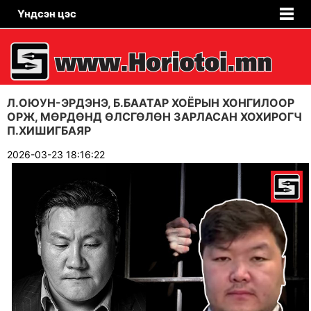
Үндсэн цэс
Л.ОЮУН-ЭРДЭНЭ, Б.БААТАР ХОЁРЫН ХОНГИЛООР
ОРЖ, МӨРДӨНД ӨЛСГӨЛӨН ЗАРЛАСАН ХОХИРОГЧ
П.ХИШИГБАЯР
2026-03-23 18:16:22