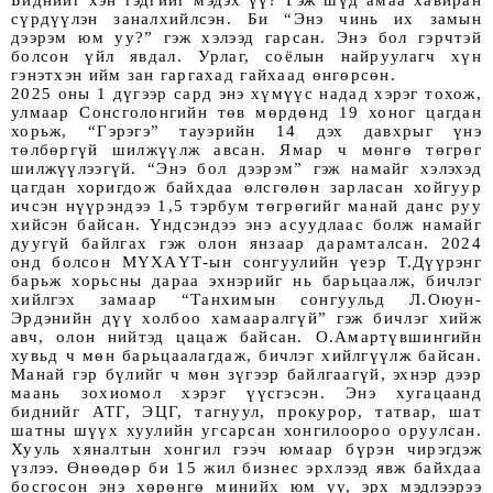
Биднийг хэн гэдгийг мэдэх үү? Гэж шүд амаа хавиран
сүрдүүлэн заналхийлсэн. Би “Энэ чинь их замын
дээрэм юм уу?” гэж хэлээд гарсан. Энэ бол гэрчтэй
болсон үйл явдал. Урлаг, соёлын найруулагч хүн
гэнэтхэн ийм зан гаргахад гайхаад өнгөрсөн.
2025 оны 1 дүгээр сард энэ хүмүүс надад хэрэг тохож,
улмаар Сонсголонгийн төв мөрдөнд 19 хоног цагдан
хорьж, “Гэрэгэ” тауэрийн 14 дэх давхрыг үнэ
төлбөргүй шилжүүлж авсан. Ямар ч мөнгө төгрөг
шилжүүлээгүй. “Энэ бол дээрэм” гэж намайг хэлэхэд
цагдан хоригдож байхдаа өлсгөлөн зарласан хойгуур
ичсэн нүүрэндээ 1,5 тэрбум төгрөгийг манай данс руу
хийсэн байсан. Үндсэндээ энэ асуудлаас болж намайг
дуугүй байлгах гэж олон янзаар дарамталсан. 2024
онд болсон МҮХАҮТ-ын сонгуулийн үеэр Т.Дүүрэнг
барьж хорьсны дараа эхнэрийг нь барьцаалж, бичлэг
хийлгэх замаар “Танхимын сонгуульд Л.Оюун-
Эрдэнийн дүү холбоо хамааралгүй” гэж бичлэг хийж
авч, олон нийтэд цацаж байсан. О.Амартүвшингийн
хувьд ч мөн барьцаалагдаж, бичлэг хийлгүүлж байсан.
Манай гэр бүлийг ч мөн зүгээр байлгаагүй, эхнэр дээр
маань зохиомол хэрэг үүсгэсэн. Энэ хугацаанд
биднийг АТГ, ЭЦГ, тагнуул, прокурор, татвар, шат
шатны шүүх хуулийн угсарсан хонгилоороо оруулсан.
Хууль хяналтын хонгил гээч юмаар бүрэн чирэгдэж
үзлээ. Өнөөдөр би 15 жил бизнес эрхлээд явж байхдаа
босгосон энэ хөрөнгө минийх юм уу, эрх мэдлээрээ