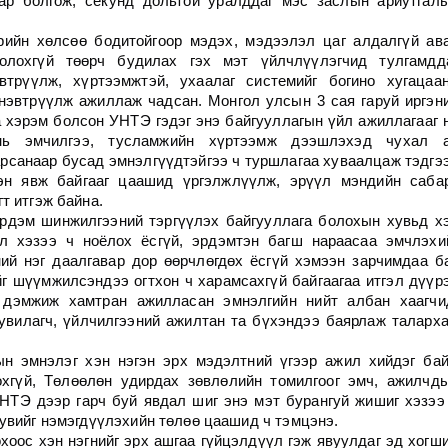
ар болгож, секунд дольтой уралддаг мэс заслын ариутгал
ийн хөлсөө бодитойгоор мэдэх, мэдээлэл цаг алдалгүй ав
олохгүй төөрч будилах гэх мэт үйлчлүүлэгчид тулгамдд
трүүлж, хүртээмжтэй, ухаалаг системийг богино хугацаа
нэвтрүүлж ажиллаж чадсан. Монгол улсын 3 сая гаруй иргэн
 хэрэм болсон УНТЭ гэдэг энэ байгууллагын үйл ажиллагааг 
нь эмчилгээ, тусламжийн хүртээмж дээшлэхэд чухал 
арсанаар бусад эмнэлгүүдтэйгээ ч туршлагаа хуваалцаж тэдгэ
эн явж байгааг цаашид үргэлжлүүлж, эрүүл мэндийн саба
т итгэж байна.
рдэм шинжилгээний тэргүүлэх байгууллага болохын хувьд х
л хэзээ ч ноёлох ёсгүй, эрдэмтэн багш нараасаа эмчлэхи
ий нэг даалгавар дор өөрчлөгдөх ёсгүй хэмээн зарчимдаа б
ийг шүүмжилсэндээ огтхон ч харамсахгүй байгаагаа итгэл дүүр
 дэмжиж хамтран ажилласан эмнэлгийн нийт албан хаагчи
увилагч, үйлчилгээний ажилтан та бүхэндээ баярлаж таларх
н эмнэлэг хэн нэгэн эрх мэдэлтний үгээр ажил хийдэг ба
охгүй, Төлөөлөн удирдах зөвлөлийн томилгоог эмч, ажилчд
НТЭ дээр гарч буй явдал шиг энэ мэт бурангуй жишиг хэзээ
увийг нэмэгдүүлэхийн төлөө цаашид ч тэмцэнэ.
хоос хэн нэгнийг эрх ашгаа гүйцэлдүүл гэж явуулдаг эд хогш