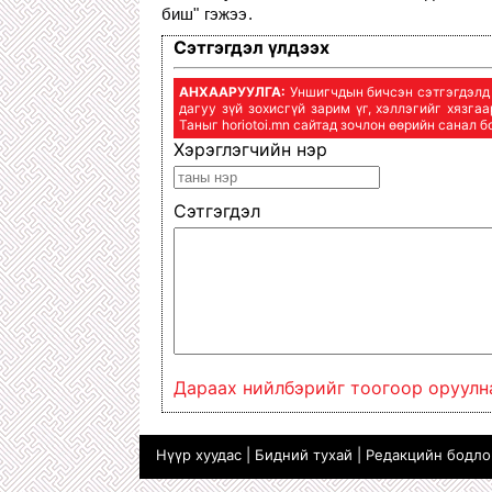
биш" гэжээ.
Сэтгэгдэл үлдээх
АНХААРУУЛГА:
Уншигчдын бичсэн сэтгэгдэлд h
дагуу зүй зохисгүй зарим үг, хэллэгийг хязга
Таныг horiotoi.mn сайтад зочлон өөрийн санал 
Хэрэглэгчийн нэр
Сэтгэгдэл
Дараах нийлбэрийг тоогоор оруулн
Нүүр хуудас
|
Бидний тухай
|
Редакцийн бодл