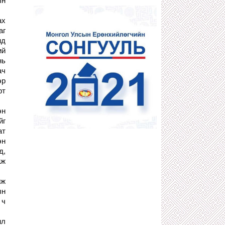
ын
1 сарын өмнө
ДӨЧИН МЯНГАТЫН АТАМАНУУДЫН
ах
НЭГ С.ХИШИГБУЯН
аг
1 сарын өмнө
нд
400 ИХ НАЯДЫН НӨӨЦТЭЙ
ий
“БОРТЭЭГ”-ИЙГ Д.АМАРБАЯСГАЛАН
БУС АРД ТҮМЭН АШГИЙГ НЬ
нь
ХҮРТЭХЭЭР БОЛЖЭЭ
ач
1 сарын өмнө
эр
КОМИНТЕРНЫ ЗААВРААР ДӨРВӨД
рт
АРД УЛС БАЙГУУЛАХЫГ
САНААРХСАН З.ШИЖЭЭ,
эн
Ө.БАДРАХЫН ТҮҮХ
1 сарын өмнө
йг
ат
"ГАЛЗУУ" БУМАА БУЮУ ЖҮЖИГЧИН
Т.ЦЭВЭЭНЖАВ УРЛАГИЙН ТӨЛӨӨ
эн
БИЕЭ, СЭТГЭЛЭЭ ХАЙРЛАХГҮЙ
д,
ЗҮТГЭСЭЭР 58 НАСАНДАА ТЭНГЭРТ
аж
ДЭВШЖЭЭ
1 сарын өмнө
йж
АТГ-Т ШАЛГАГДААД ЭХЭЛСЭН
ын
ХОТЫН ЗАМ ЗАСВАРЫН ДАРГА
О.ЭНХБААТАР АЖЛАА ХИЙСЭЭР
 ч
БАЙХ УУ?!
1 сарын өмнө
ил