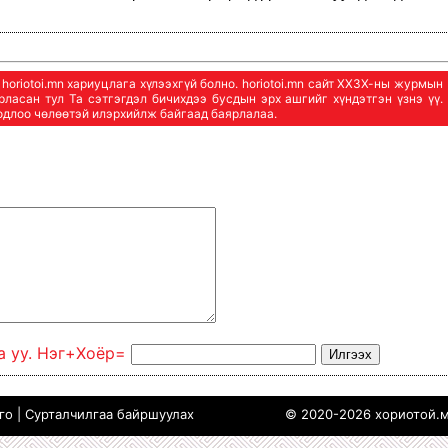
oriotoi.mn хариуцлага хүлээхгүй болно. horiotoi.mn сайт ХХЗХ-ны журмын
арласан тул Та сэтгэгдэл бичихдээ бусдын эрх ашгийг хүндэтгэн үзнэ үү.
бодлоо чөлөөтэй илэрхийлж байгаад баярлалаа.
а уу. Нэг+Xoёp=
ого
|
Сурталчилгаа байршуулах
© 2020-2026 хориотой.м