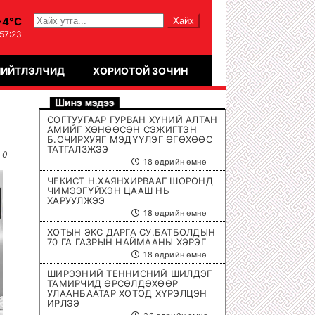
-4°C
:57:23
НИЙТЛЭЛЧИД
ХОРИОТОЙ ЗОЧИН
СОГТУУГААР ГУРВАН ХҮНИЙ АЛТАН
АМИЙГ ХӨНӨӨСӨН СЭЖИГТЭН
Б.ОЧИРХУЯГ МЭДҮҮЛЭГ ӨГӨХӨӨС
ТАТГАЛЗЖЭЭ
0
18 өдрийн өмнө
ЧЕКИСТ Н.ХАЯНХИРВААГ ШОРОНД
ЧИМЭЭГҮЙХЭН ЦААШ НЬ
ХАРУУЛЖЭЭ
18 өдрийн өмнө
ХОТЫН ЭКС ДАРГА СУ.БАТБОЛДЫН
70 ГА ГАЗРЫН НАЙМААНЫ ХЭРЭГ
18 өдрийн өмнө
ШИРЭЭНИЙ ТЕННИСНИЙ ШИЛДЭГ
ТАМИРЧИД ӨРСӨЛДӨХӨӨР
УЛААНБААТАР ХОТОД ХҮРЭЛЦЭН
ИРЛЭЭ