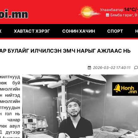
14°C/
Улаанбаатар
Бямба гараг,
9
Х
ХАВТАСТ ХЭРЭГ
СОНИН ХАЧИН
СПОРТ
АР БУЛАЙГ ИЛЧИЛСЭН ЭМЧ НАРЫГ АЖЛААС НЬ
2026-03-02 17:40:11
жилтнууд
нөж буй
нэлгийн
н нийтэд
мнэлгийн
лтнуудын
н гол нь
й чанар
лөх авул
1 дүгээр