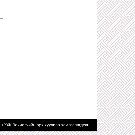
ТӨРИЙН ХАР ХЭРҮҮЛЧ
1 сарын өмнө
500 ТЭРБУМЫГ АВСАН ХЯТАД
КОМПАНИЙН МӨНГӨӨР АЯЛСАН
НИЙСЛЭЛИЙН ХУРГАН ДАРГА НАРТ
ХАРИУЦЛАГА ТООЦЪЁ!
2 сарын өмнө
З.ТӨМӨРТӨМӨӨ, Ч.ТӨГСДЭЛГЭР
ХОЁРЫН ХОРШСОН ТӨГС ЛУЙВАР
2 сарын өмнө
ТӨРИЙН ӨМЧИЙН БОДЛОГО
ЗОХИЦУУЛАЛТЫН ГАЗАР ТӨРИЙН
БУС БАЙГУУЛЛАГЫН ӨМЧИЙГ
ЭЗЭМШИЛДЭЭ АВАХААР УЛАЙРЧ
БАЙНА
2 сарын өмнө
С.АМАРСАЙХАН: ХУУЛЬ ИРГЭНЭЭ
ХАМГААЛДАГ ШИГ ХУУЛЬ
САХИУЛАГЧДАА Ч ХАМГААЛДАГ
БАЙХ ЁСТОЙ!
2 сарын өмнө
Х.НЯМБААТАР, О.ЭНХБААТАР
НАРЫН УДИРДСАН УЛС ДАМНАСАН
АРХИДАЛТААС БОЛЖ НЭГЭН ЗАЛУУ
н ХХК Зохиогчийн эрх хуулиар хамгаалагдсан.
АМИА АЛДЖЭЭ
2 сарын өмнө