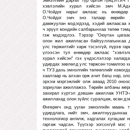
эмнэлгийн даргыг түр орлон гүйцэтгэгч 
хэвлэлийн хурал хийсэн эмч М.Ади
О.Чойдог нарыг ажлаас нь өнөөдөр
О.Чойдог эмч энэ талаар өөрийн х
дамжуулан мэдэгдээд, хэдий ажлаасаа х
ч эрүүл мэндийн салбарынхаа төлөө тэм
гэж мэдэгдлээ. Тэрээр "Оюутан цагаа
олон жил ажилласан байгууллагынхаа д
улс төржилтийг харж тэсэлгүй, пүрэв гар
үлээсэн тул өнөөдөр ажлаас “хэвлэл
хурал хийсэн” гэх үндэслэлээр халагд
удирдах зөвлөлд улс төржсөн томилгоо х
ч ТУЗ дахь эмнэлгийн төлөөллийг нэмэгд
хаалгаар нь алхан орж ачит багш нар, ол
эрхэм мэргэжлийг олж аваад 2010 оноо
зориулан ажиллажээ. Төрийн албаны мери
захирал хүртэл дэвшин ажиллаж УНТЭ-ий
ажиллахад олон зүйлс суралцаж, өсөн дэ
Өнгөрөгч онд ууган эмнэлгийн маань 
удирдлага, нийт эмч, ажилтнуудынхаа 
технологиор ангилж, хадгалах хугацааг
гаргаж чадсан. Түүгээр зогсохгүй мэс