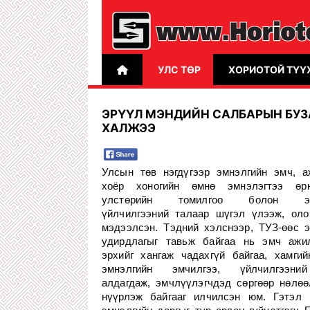
УЛС ТӨР
ХОРИОТОЙ ТҮҮ
ЭРҮҮЛ МЭНДИЙН САЛБАРЫН БУЗ
ХАЛЖЭЭ
Улсын төв нэгдүгээр эмнэлгийн эмч, а
хоёр хоногийн өмнө эмнэлэгтээ өр
улстөрийн томилгоо болон эм
үйлчилгээний талаар шүгэл үлээж, оло
мэдээлсэн. Тэдний хэлснээр, ТУЗ-өөс э
удирдлагыг тавьж байгаа нь эмч ажи
эрхийг хангаж чадахгүй байгаа, хамгий
эмнэлгийн эмчилгээ, үйлчилгээни
алдагдаж, эмчлүүлэгчдэд сөргөөр нөлөө
нүүрлэж байгааг илчилсэн юм. Гэтэл 