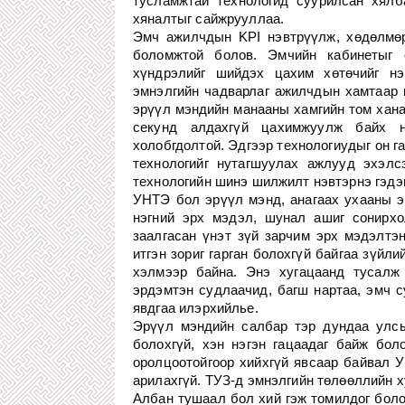
тусламжтай технологид суурилсан хялб
хяналтыг сайжрууллаа.
Эмч ажилчдын KPI нэвтрүүлж, хөдөлмөр
боломжтой болов. Эмчийн кабинетыг 
хүндрэлийг шийдэх цахим хөтөчийг нэв
эмнэлгийн чадварлаг ажилчдын хамтаар 
эрүүл мэндийн манааны хамгийн том хана
секунд алдахгүй цахимжуулж байх 
холобгдолтой. Эдгээр технологиудыг он г
технологийг нутагшуулах ажлууд эхэлс
технологийн шинэ шилжилт нэвтэрнэ гэдэг
УНТЭ бол эрүүл мэнд, анагаах ухааны э
нэгний эрх мэдэл, шунал ашиг сонирхо
заалгасан үнэт зүй зарчим эрх мэдэлтэн
итгэн зориг гарган болохгүй байгаа зүйл
хэлмээр байна. Энэ хугацаанд тусалж
эрдэмтэн судлаачид, багш нартаа, эмч с
явдгаа илэрхийлье.
Эрүүл мэндийн салбар тэр дундаа улсы
болохгүй, хэн нэгэн гацаадаг байж бол
оролцоотойгоор хийхгүй явсаар байвал У
арилахгүй. ТУЗ-д эмнэлгийн төлөөллийн х
Албан тушаал бол хий гэж томилдог боло