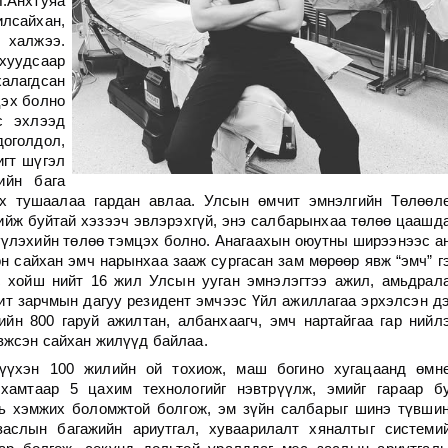
П.Анхтуяа
лсайхан,
 халжээ.
уудсаар
алагдсан
цэх болно
с эхлээд
оголдол,
игт шүгэл
ийн бага
ах тушаалаа гардан авлаа. Улсын өмчит эмнэлгийн Төлөөл
ийж буйтай хэзээч эвлэрэхгүй, энэ салбарынхаа төлөө цаашд
үүлэхийн төлөө тэмцэх болно. Анагаахын оюутны ширээнээс а
он сайхан эмч нарынхаа зааж сургасан зам мөрөөр явж “эмч” г
с хойш нийт 16 жил Улсын ууган эмнэлэгтээ ажил, амьдрал
т зарчмын дагуу резидент эмчээс Үйл ажиллагаа эрхэлсэн д
н 800 гаруй ажилтан, албанхаагч, эмч нартайгаа гар нийл
вжсэн сайхан жилүүд байлаа.
түүхэн 100 жилийн ой тохиож, маш богино хугацаанд өмн
хамтаар 5 цахим технологийг нэвтрүүлж, эмийг гараар б
 нь хэмжих боломжтой болгож, эм зүйн салбарыг шинэ түвши
 заслын багажийн ариутгал, хуваарилалт хяналтыг системи