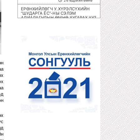
26 өдрийн өмнө
ЕРӨНХИЙЛӨГЧ У.ХҮРЭЛСҮХИЙН
“ШУДАРГА ЁС”-НЫ СЭЛЭМ
АЛИАЛАГЧДЫН ӨМНӨ ХУГАРАХ УУ?
1 сарын өмнө
ОЛИМПИЙН ЭРХ ОЛГОХ ШИРЭЭНИЙ
ТЕННИСНИЙ ОЛОН УЛСЫН
ТЭМЦЭЭН МОНГОЛД БОЛНО
1 сарын өмнө
ХОТЫН 8 НЭРИЙН БАРААНЫ
ДЭЛГҮҮРҮҮД ДАМПУУРЧ НИХТ
өн
З.ТӨМӨРТӨМӨӨГИЙН “SEX SHOP”
ЦЭЦЭГЛЭН ХӨГЖЖЭЭ
аа
1 сарын өмнө
нх
эх
ХУУЛЬЧ Г.ЭРДЭНЭБАТ: С.ЗОРИГИЙН
АЛЛАГЫГ УРДААС МАШ НАРИЙН
аа
ТӨЛӨВЛӨСӨН БАЙСАН
эд
1 сарын өмнө
эн
П.ГАНБАЯР НАЧИНГ ТАМЛАЖ
АЛСАН ЦАГДАА НАР ЯМАР Ч ЯЛ
АВААГҮЙ
өх
1 сарын өмнө
ус
МЕГА ХУЛГАЙЧ Х.НЯМБААТАРЫГ
нд
“ШУВУУ АЖИЛЛАГААГААР” НЬ
йн
ДӨНГӨЛӨН АВЧРАХ ЦАГ БОЛЖЭЭ!