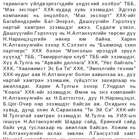
тариалагч үйлдвэрлэгчдийн үндэсний холбоо” ТББ,
“Мах экспорт” ХХК-иудад хувь эзэмшдэг. Эдгээр
компаниас нь онцолбол, “Мах экспорт” ХХК-ийг
Багабиндэрийн Бат-Энэрэл, Дашхүүгийн Гэрэлхүү
нартай хамтран эзэмшдэг ажээ. Судалж үзвэл,
Дашхүүгийн Гэрэлхүү нь Н.Алтанхуягийн төрсөн дүү
Н.Наранцэцэгийн нөхөр юм байна. Харин
Н.Алтанхуягийн эхнэр Х.Сэлэнгэ нь “Бьюмонд скин
партнерс” ХХК болон “Монголын ирээдүй эрүүл
хүүхэд” ТББ, “Тамирротари клуб” ТББ-ийг эзэмшдэг.
Хүү А.Тулга нь “Арвайн даллага” ХХК, “Увс байгаль”
ХХК, “Хаанжимст Эс Би Ти” ХХК, “Эмнэлгийн техник”
ХХК-иудыг аав Н.Алтанхуяг болон аавынхаа ах, дүү
нартай хамтран эзэмшиж, гүйцэтгэх захирлаар нь
ажилладаг. Харин А.Тулгын эхнэр Г.Ундрал нь
“Коала” ХХК-ийг эзэмшдэг. Өмнө нь энэ компанийг
Н.Алтанхуягийн ах Н.Баттогтох, дүү Н.Наранцэцэг,
Б.Цог-Очир нар эзэмшдэг байсан аж. Охидынх нь
хувьд, дунд охин А.Саранзаяа “Ти Эй Си” ХХК-ийг
М.Тулгатай хамтран эзэмшдэг. М.Тулга нь УИХ-ын
гишүүн Н.Алтанхуягийг Шадар сайд, Ерөнхий сайд
байх үед туслахаар нь ажиллаж байсан. Хожим нь
Н.Алтанхуягийн ахлах зөвлөх Л.Гансүхтэй хамт