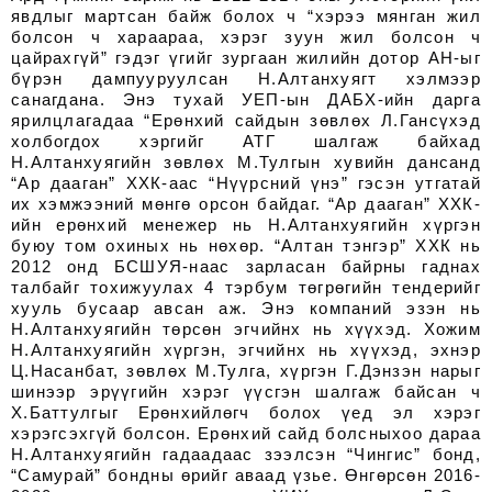
явдлыг мартсан байж болох ч “хэрээ мянган жил
болсон ч хараараа, хэрэг зуун жил болсон ч
цайрахгүй” гэдэг үгийг зургаан жилийн дотор АН-ыг
бүрэн дампууруулсан Н.Алтанхуягт хэлмээр
санагдана. Энэ тухай УЕП-ын ДАБХ-ийн дарга
ярилцлагадаа “Ерөнхий сайдын зөвлөх Л.Гансүхэд
холбогдох хэргийг АТГ шалгаж байхад
Н.Алтанхуягийн зөвлөх М.Тулгын хувийн дансанд
“Ар дааган” ХХК-аас “Нүүрсний үнэ” гэсэн утгатай
их хэмжээний мөнгө орсон байдаг. “Ар дааган” ХХК-
ийн ерөнхий менежер нь Н.Алтанхуягийн хүргэн
буюу том охиных нь нөхөр. “Алтан тэнгэр” ХХК нь
2012 онд БСШУЯ-наас зарласан байрны гаднах
талбайг тохижуулах 4 тэрбум төгрөгийн тендерийг
хууль бусаар авсан аж. Энэ компаний эзэн нь
Н.Алтанхуягийн төрсөн эгчийнх нь хүүхэд. Хожим
Н.Алтанхуягийн хүргэн, эгчийнх нь хүүхэд, эхнэр
Ц.Насанбат, зөвлөх М.Тулга, хүргэн Г.Дэнзэн нарыг
шинээр эрүүгийн хэрэг үүсгэн шалгаж байсан ч
Х.Баттулгыг Ерөнхийлөгч болох үед эл хэрэг
хэрэгсэхгүй болсон. Ерөнхий сайд болсныхоо дараа
Н.Алтанхуягийн гадаадаас зээлсэн “Чингис” бонд,
“Самурай” бондны өрийг аваад үзье. Өнгөрсөн 2016-