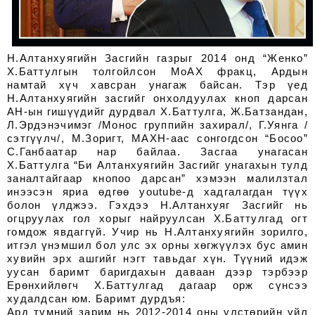
Н.Алтанхуягийн Засгийн газрыг 2014 онд “Женко”
Х.Баттулгын толгойлсон МоАХ фракц, Ардын
намтай хүч хавсран унагаж байсан. Тэр үед
Н.Алтанхуягийн засгийг онхолдуулах кноп дарсан
АН-ын гишүүдийг дурдвал Х.Баттулга, Ж.Батзандан,
Л.Эрдэнэчимэг /Монос группийн захирал/, Г.Уянга /
сэтгүүлч/, М.Зоригт, МАХН-аас сонгогдсон “Босоо”
С.Ганбаатар нар байлаа. Засгаа унагасан
Х.Баттулга “Би Алтанхуягийн Засгийг унагахын тулд
заналтайгаар кнопоо дарсан” хэмээн малилзтал
инээсэн яриа өдгөө youtube-д хадгалагдан түүх
болон үлджээ. Гэхдээ Н.Алтанхуяг Засгийг нь
огцруулах гол хорыг найруулсан Х.Баттулгад огт
гомдож явдаггүй. Учир нь Н.Алтанхуягийн зорилго,
итгэл үнэмшил бол улс эх орны хөгжүүлэх бус амин
хувийн эрх ашгийг нэгт тавьдаг хүн. Түүний идэж
уусан баримт баригдахын даваан дээр тэрбээр
Ерөнхийлөгч Х.Баттулгад дагаар орж сүнсээ
худалдсан юм. Баримт дурдъя:
Ард түмний зарим нь 2012-2014 оны улстөрийн үйл