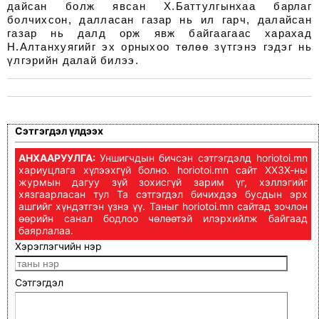
дайсан болж явсан Х.Баттулгынхаа барлаг
болчихсон, далласан газар нь ил гарч, далайсан
газар нь далд орж явж байгаагаас харахад
Н.Алтанхуягийг эх орныхоо төлөө зүтгэнэ гэдэг нь
үлгэрийн далай билээ.
Сэтгэгдэл үлдээх
АНХААРУУЛГА:
Уншигчдын бичсэн сэтгэгдэлд horiotoi.mn
хариуцлага хүлээхгүй болно. horiotoi.mn сайт ХХЗХ-ны
журмын дагуу зүй зохисгүй зарим үг, хэллэгийг
хязгаарласан тул Та сэтгэгдэл бичихдээ бусдын эрх
ашгийг хүндэтгэн үзнэ үү. Таныг horiotoi.mn сайтад зочлон
өөрийн санал бодлоо чөлөөтэй илэрхийлж байгаад
баярлалаа.
Хэрэглэгчийн нэр
Сэтгэгдэл