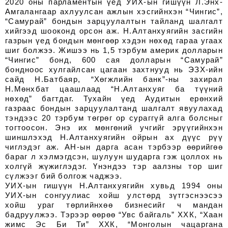
2020 оны парламентын үед УИХ-ын гишүүн Л.Энх-
Амгалангаар ахлуулсан ажлын хэсгийнхэн “Чингис”,
“Самурай” бондын зарцуулалтын тайланд шалгалт
хийгээд шооконд орсон аж. Н.Алтанхуягийн засгийн
газрын үед бондын мөнгөөр хэдэн нөхөд гараа угаах
шиг болжээ. Жишээ нь 1,5 тэрбум америк долларын
“Чингис” бонд, 600 сая долларын “Самурай”
бондноос хулгайлсан цагаан захтнууд нь ЭЗХ-ийн
сайд Н.Батбаяр, “Хөгжлийн банк”-ны захирал
Н.Мөнхбат цаашлаад “Н.Алтанхуяг ба түүний
нөхөд” багтдаг. Тухайн үед Аудитын ерөнхий
газраас бондын зарцуулалтанд шалгалт явуулахад
тэндээс 20 тэрбум төгрөг ор сураггүй алга болсныг
тогтоосон. Энэ их мөнгөний учгийг эрүүгийнхэн
шиншлэхэд Н.Алтанхуягийн ойрын ах дүүс рүү
чиглэдэг аж. АН-ын дарга асан тэрбээр өөрийгөө
бараг л хэлмэгдсэн, шулуун шударга гэж цоллох нь
холгүй жүжиглэдэг. Үнэндээ тэр аалзны тор шиг
сүлжээг бий болгож чаджээ.
УИХ-ын гишүүн Н.Алтанхуягийн хувьд 1994 оны
УИХ-ын сонгуулиас хойш улстөрд зүтгэснээсээ
хойш ураг төрлийнхөө бизнесийг ч мандан
бадруулжээ. Тэрээр өөрөө “Увс байгаль” ХХК, “Хаан
жимс Эс Би Ти” ХХК, “Монголын чацаргана