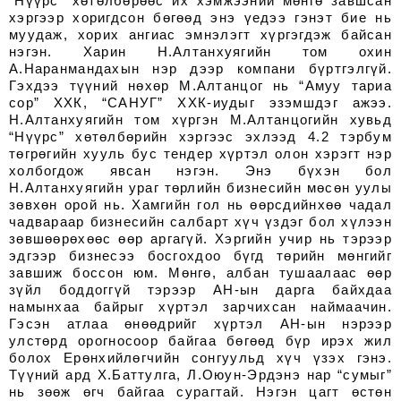
“Нүүрс” хөтөлбөрөөс их хэмжээний мөнгө завшсан
хэргээр хоригдсон бөгөөд энэ үедээ гэнэт бие нь
муудаж, хорих ангиас эмнэлэгт хүргэгдэж байсан
нэгэн. Харин Н.Алтанхуягийн том охин
А.Наранмандахын нэр дээр компани бүртгэлгүй.
Гэхдээ түүний нөхөр М.Алтанцог нь “Амуу тариа
сор” ХХК, “САНУГ” ХХК-иудыг эзэмшдэг ажээ.
Н.Алтанхуягийн том хүргэн М.Алтанцогийн хувьд
“Нүүрс” хөтөлбөрийн хэргээс эхлээд 4.2 тэрбум
төгрөгийн хууль бус тендер хүртэл олон хэрэгт нэр
холбогдож явсан нэгэн. Энэ бүхэн бол
Н.Алтанхуягийн ураг төрлийн бизнесийн мөсөн уулы
зөвхөн орой нь. Хамгийн гол нь өөрсдийнхөө чадал
чадвараар бизнесийн салбарт хүч үздэг бол хүлээн
зөвшөөрөхөөс өөр аргагүй. Хэргийн учир нь тэрээр
эдгээр бизнесээ босгохдоо бүгд төрийн мөнгийг
завшиж боссон юм. Мөнгө, албан тушаалаас өөр
зүйл боддоггүй тэрээр АН-ын дарга байхдаа
намынхаа байрыг хүртэл зарчихсан наймаачин.
Гэсэн атлаа өнөөдрийг хүртэл АН-ын нэрээр
улстөрд орогносоор байгаа бөгөөд бүр ирэх жил
болох Ерөнхийлөгчийн сонгуульд хүч үзэх гэнэ.
Түүний ард Х.Баттулга, Л.Оюун-Эрдэнэ нар “сумыг”
нь зөөж өгч байгаа сурагтай. Нэгэн цагт өстөн