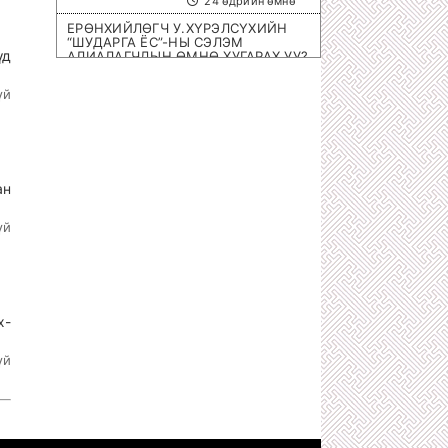
24 өдрийн өмнө
ЕРӨНХИЙЛӨГЧ У.ХҮРЭЛСҮХИЙН
“ШУДАРГА ЁС”-НЫ СЭЛЭМ
үд
АЛИАЛАГЧДЫН ӨМНӨ ХУГАРАХ УУ?
1 сарын өмнө
үй
ОЛИМПИЙН ЭРХ ОЛГОХ ШИРЭЭНИЙ
ТЕННИСНИЙ ОЛОН УЛСЫН
ТЭМЦЭЭН МОНГОЛД БОЛНО
1 сарын өмнө
ХОТЫН 8 НЭРИЙН БАРААНЫ
ан
ДЭЛГҮҮРҮҮД ДАМПУУРЧ НИХТ
З.ТӨМӨРТӨМӨӨГИЙН “SEX SHOP”
ЦЭЦЭГЛЭН ХӨГЖЖЭЭ
үй
1 сарын өмнө
ХУУЛЬЧ Г.ЭРДЭНЭБАТ: С.ЗОРИГИЙН
АЛЛАГЫГ УРДААС МАШ НАРИЙН
ТӨЛӨВЛӨСӨН БАЙСАН
1 сарын өмнө
х-
П.ГАНБАЯР НАЧИНГ ТАМЛАЖ
АЛСАН ЦАГДАА НАР ЯМАР Ч ЯЛ
үй
АВААГҮЙ
1 сарын өмнө
МЕГА ХУЛГАЙЧ Х.НЯМБААТАРЫГ
“ШУВУУ АЖИЛЛАГААГААР” НЬ
ДӨНГӨЛӨН АВЧРАХ ЦАГ БОЛЖЭЭ!