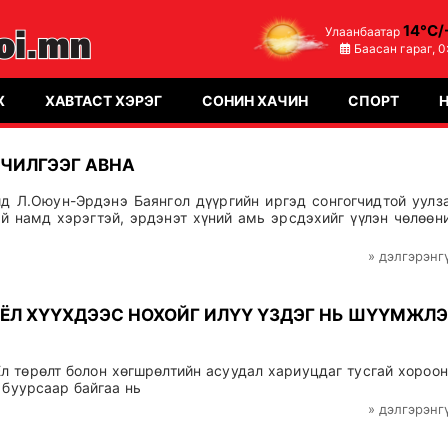
14°C/
Улаанбаатар
Баасан гараг,
0
Х
ХАВТАСТ ХЭРЭГ
СОНИН ХАЧИН
СПОРТ
ЛЧИЛГЭЭГ АВНА
д Л.Оюун-Эрдэнэ Баянгол дүүргийн иргэд сонгогчидтой уулз
ай намд хэрэгтэй, эрдэнэт хүний амь эрсдэхийг үүлэн чөлөөн
» дэлгэрэнг
 ЁЛ ХҮҮХДЭЭС НОХОЙГ ИЛҮҮ ҮЗДЭГ НЬ ШҮҮМЖЛ
 төрөлт болон хөгшрөлтийн асуудал хариуцдаг тусгай хороо
 буурсаар байгаа нь
» дэлгэрэнг