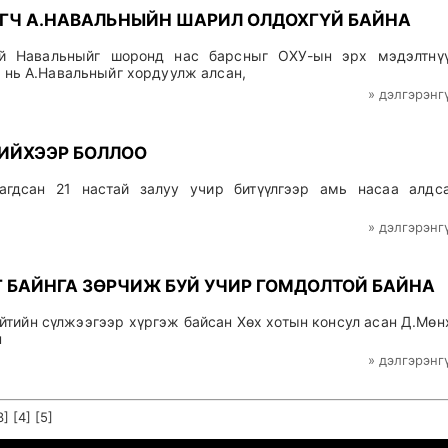
ГЧ А.НАВАЛЬНЫЙН ШАРИЛ ОЛДОХГҮЙ БАЙНА
ей Навальныйг шоронд нас барсныг ОХУ-ын эрх мэдэлтнү
 нь А.Навальныйг хордуулж алсан,
» дэлгэрэнг
ХИЙХЭЭР БОЛЛОО
гдсан 21 настай залуу учир битүүлгээр амь насаа алдс
» дэлгэрэнг
Г БАЙНГА ЗӨРЧИЖ БУЙ УЧИР ГОМДОЛТОЙ БАЙНА
ийтийн сүлжээгээр хүргэж байсан Хөх хотын консул асан Д.Мөн
н
» дэлгэрэнг
3]
[4]
[5]