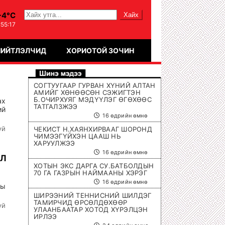
-4°C
:55:17
НИЙТЛЭЛЧИД
ХОРИОТОЙ ЗОЧИН
СОГТУУГААР ГУРВАН ХҮНИЙ АЛТАН
АМИЙГ ХӨНӨӨСӨН СЭЖИГТЭН
Б.ОЧИРХУЯГ МЭДҮҮЛЭГ ӨГӨХӨӨС
ах
ТАТГАЛЗЖЭЭ
ий
16 өдрийн өмнө
үй
ЧЕКИСТ Н.ХАЯНХИРВААГ ШОРОНД
ЧИМЭЭГҮЙХЭН ЦААШ НЬ
ХАРУУЛЖЭЭ
16 өдрийн өмнө
ЭЛ
ХОТЫН ЭКС ДАРГА СУ.БАТБОЛДЫН
70 ГА ГАЗРЫН НАЙМААНЫ ХЭРЭГ
16 өдрийн өмнө
ны
ШИРЭЭНИЙ ТЕННИСНИЙ ШИЛДЭГ
ТАМИРЧИД ӨРСӨЛДӨХӨӨР
үй
УЛААНБААТАР ХОТОД ХҮРЭЛЦЭН
ИРЛЭЭ