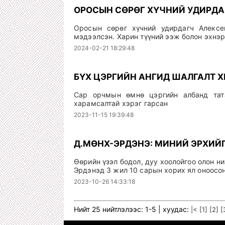
ОРОСЫН СӨРӨГ ХҮЧНИЙ УДИРДА
Оросын сөрөг хүчний удирдагч Алекс
мэдээлсэн. Харин түүний ээж болон эхнэр
2024-02-21 18:29:48
БҮХ ЦЭРГИЙН АНГИД ШАЛГАЛТ 
Сар орчмын өмнө цэргийн албанд тата
харамсалтай хэрэг гарсан
2023-11-15 19:39:48
Д.МӨНХ-ЭРДЭНЭ: МИНИЙ ЭРХИЙ
Өөрийн үзэл бодол, дуу хоолойгоо олон н
Эрдэнэд 3 жил 10 сарын хорих ял оноосо
2023-10-26 14:33:18
Нийт 25 нийтлэлээс: 1-5 | хуудас:
|<
[1]
[2]
[