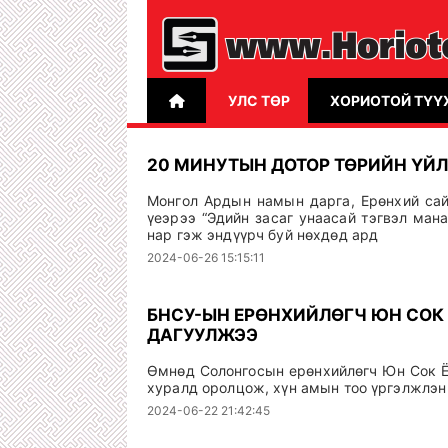
УЛС ТӨР
ХОРИОТОЙ ТҮҮ
20 МИНУТЫН ДОТОР ТӨРИЙН ҮЙ
Монгол Ардын намын дарга, Ерөнхий сай
үеэрээ “Эдийн засаг унаасай тэгвэл ман
нар гэж эндүүрч буй нөхдөд ард
2024-06-26 15:15:11
БНСУ-ЫН ЕРӨНХИЙЛӨГЧ ЮН СОК
ДАГУУЛЖЭЭ
Өмнөд Солонгосын ерөнхийлөгч Юн Сок Ёл
хуралд оролцож, хүн амын тоо үргэлжлэн
2024-06-22 21:42:45