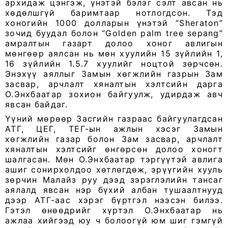
архидаж цэнгэж, үнэтэй бэлэг сэлт авсан нь
хөдөлшгүй баримтаар нотлогдсон. Тэд
хоногийн 1000 долларын үнэтэй “Sheraton”
зочид буудал болон “Golden palm tree sepang”
амралтын газарт долоо хоног авлигын
мөнгөөр аялсан нь мөн хуулийн 15 зүйлийн 1,
16 зүйлийн 1.5.7 хуулийг ноцтой зөрчсөн.
Энэхүү аяллыг Замын хөгжлийн газрын Зам
засвар, арчлалт хяналтын хэлтсийн дарга
О.Энхбаатар зохион байгуулж, удирдаж авч
явсан байдаг.
Үүний мөрөөр Засгийн газраас байгуулагдсан
АТГ, ЦЕГ, ТЕГ-ын ажлын хэсэг Замын
хөгжлийн газар болон Зам засвар, арчлалт
хяналтын хэлтсийг өнгөрсөн долоо хоногт
шалгасан. Мөн О.Энхбаатар тэргүүтэй авлига
ашиг сонирхолдоо хөтлөгдөж, эрүүгийн хууль
зөрчин Малайз руу дээд зэрэглэлийн тансаг
аялалд явсан нэр бүхий албан тушаалтнууд
дээр АТГ-аас хэрэг бүртгэл нээсэн билээ.
Гэтэл өнөөдрийг хүртэл О.Энхбаатар нь
ажлаа хийгээд юу ч болоогүй юм шиг гэмгүй