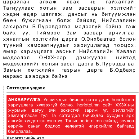
царайлан алхаж явах нь гайхалтай.
Тагнуулаас хотын зам засварын хэлтсийг
хэдэн өдөр шалгаж, дансыг нь битүүмжлэн
бөөн бужигнаан болж байхад Нийслэлийн
захирагч Б.Пүрэвдагва мэдээгүй байна гэж
байх уу. Тиймээс Зам засвар арчилгаа,
хяналтын хэлтсийн дарга О.Энхбаатар болон
түүний хамсаатнуудыг хариуцлагад тооцох,
ямар хариуцлага авсныг Нийслэлийн Хэвлэл
мэдээлэл ОНХХ-ээр дамжуулан нийтэд
мэдээлэхийг хотын засаг дарга Б.Пүрэвдагва,
Замын хөгжлийн газрын дарга Б.Одбаяр
нараас шаардаж байна
Сэтгэгдэл үлдээх
АНХААРУУЛГА:
Уншигчдын бичсэн сэтгэгдэлд horiotoi.mn
хариуцлага хүлээхгүй болно. horiotoi.mn сайт ХХЗХ-ны
журмын дагуу зүй зохисгүй зарим үг, хэллэгийг
хязгаарласан тул Та сэтгэгдэл бичихдээ бусдын эрх
ашгийг хүндэтгэн үзнэ үү. Таныг horiotoi.mn сайтад зочлон
өөрийн санал бодлоо чөлөөтэй илэрхийлж байгаад
баярлалаа.
Хэрэглэгчийн нэр