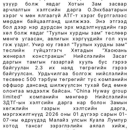
үзүүр болж явдаг Хотын Зам засвар
арчлалтын хэлтсийн дарга О.Энхбаатарын
хэрэг ч мөн ялгаагүй АТГ-т хэрэг бүртгэлээс
мөрдөн байцаалтанд шилжжээ. Энэ этгээд
бол дээр нэр дурдсан эрх мэдэлтнүүдийн гар
хөл болж явдаг “Туулын хурдны зам” төслөөр
мөнгө угаасан, авлигын хэргүүдийн гол хүн
гэж үздэг. Учир юу гэвэл "Туулын хурдны зам"
төслийн гүйцэтгэгч Хятадын “Хаоюань
женерал констракшн” Нийслэлийн Засаг
даргын тамгын газартай хууль бус гэрээ
байгуулан 2.3 их наяд төгрөгийн гэрээ
байгуулсан. Урдьчилгаа болгож нийслэлийн
төсвөөс 500 тэрбум төгрөгийг тус компанийн
оффшор дансанд шилжүүлсэн тухай бид өмнө
олонтаа мэдээлж байсан. “China Hyway group
limited” компанийн мөнгөөр Нийслэлийн
ЗДТГ-ын хэлтсийн дарга нар болон Замын
хөгжлийн газрын хэлтсийн дарга,
мэргэжилтнүүд 2026 оны 01 дүгээр сарын 01-
07-ны өдрүүдэд Малайз улсын Куала Лумпур
хотод тансаг зэрэглэлийн аялал хийж,