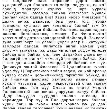
нь халдахгүй байх хэрэгтэй. Дарга номхон
хүлцэнгүй хүн болохоор та хоёрт зодуулж, ханхай
өрөөнд хоригдсон хэрнээ та нарт уурлаж
бухимдахгүй, өгөөмөр сайхан сэтгэлээр уучилж
байгааг харж байгаа биз! Хэрэв нөхөр Филатова та
дахин ингэж даварвал бид таныг улс төрийн
товчооны хурлаар авч хэлэлцэх болно!” гэж би
хатуу анхааруулдаг байлаа. Филатова харин надаас
жаахан болгоомжилж, эмээнэ. Би Филатоватай
хэзээ ч ойр дотно харилцаатай байгаагүй. Зохисгүй
зүйл хийх бүрт нь улаан нүүрэн дээр нь хатуухан
зэмлэдэг байсан. Филатова авгай намайг учир
дүрсгүй загналаа гэж цааш нь алтан хошуу өргөдөг
байсан шиг байгаа юм. Гэвч Цэдэнбал дарга юу ч
болоогүй юм шиг чив чимээгүй өнгөрдөг байлаа. Хаа
ч гэж дарга авгайгаа өмөөрдөггүй байсан юм шүү.
Давилуун зантай Филатова Ю.Цэдэнбалыг гурван
удаа хүү Ц.Зоригтойгоо элбэн зодож, ханхай өрөөнд
хүчээр оруулж цоожилчихоод гаргахгүй байхад нь
би Нийгмийг аюулаас хамгаалах яамны сайдын
хүсэлт үзүүлээд, хэдэн чекистүүдтэй очиж гаргаж
байсан юм. Том хүү Слава нь өндөр мэдлэг
боловсролтой аав шигээ даруухан залуу байлаа.
Идэр залуудаа зуурдаар таалал төгссөнд нь
харамсдаг. Тэр хүү л Бал даргыг асрах байсан,
хүний сайн нь эхэлж явдаг хорвоо юм уу даа.
Даргыг таалал төгссөнөөс хойш аавдаа их хайртай