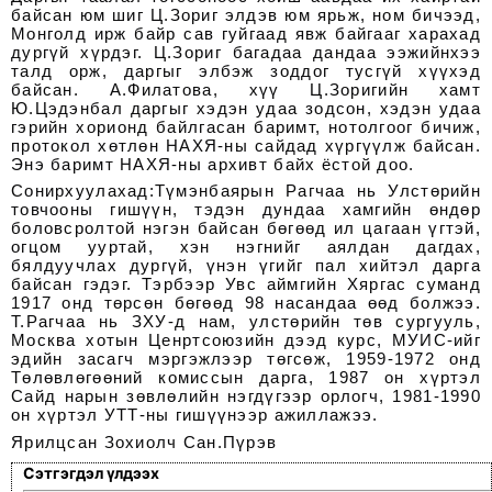
байсан юм шиг Ц.Зориг элдэв юм ярьж, ном бичээд,
Монголд ирж байр сав гуйгаад явж байгааг харахад
дургүй хүрдэг. Ц.Зориг багадаа дандаа ээжийнхээ
талд орж, даргыг элбэж зоддог тусгүй хүүхэд
байсан. А.Филатова, хүү Ц.Зоригийн хамт
Ю.Цэдэнбал даргыг хэдэн удаа зодсон, хэдэн удаа
гэрийн хорионд байлгасан баримт, нотолгоог бичиж,
протокол хөтлөн НАХЯ-ны сайдад хүргүүлж байсан.
Энэ баримт НАХЯ-ны архивт байх ёстой доо.
Сонирхуулахад:Түмэнбаярын Рагчаа нь Улстөрийн
товчооны гишүүн, тэдэн дундаа хамгийн өндөр
боловсролтой нэгэн байсан бөгөөд ил цагаан үгтэй,
огцом ууртай, хэн нэгнийг аялдан дагдах,
бялдуучлах дургүй, үнэн үгийг пал хийтэл дарга
байсан гэдэг. Тэрбээр Увс аймгийн Хяргас суманд
1917 онд төрсөн бөгөөд 98 насандаа өөд болжээ.
Т.Рагчаа нь ЗХУ-д нам, улстөрийн төв сургууль,
Москва хотын Ценртсоюзийн дээд курс, МУИС-ийг
эдийн засагч мэргэжлээр төгсөж, 1959-1972 онд
Төлөвлөгөөний комиссын дарга, 1987 он хүртэл
Сайд нарын зөвлөлийн нэгдүгээр орлогч, 1981-1990
он хүртэл УТТ-ны гишүүнээр ажиллажээ.
Ярилцсан Зохиолч Сан.Пүрэв
Сэтгэгдэл үлдээх