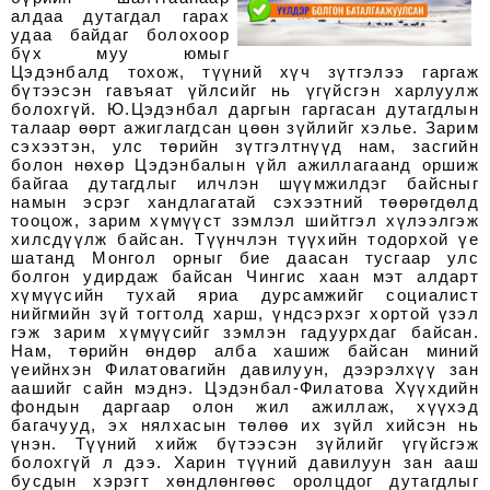
алдаа дутагдал гарах
удаа байдаг болохоор
бүх муу юмыг
Цэдэнбалд тохож, түүний хүч зүтгэлээ гаргаж
бүтээсэн гавъяат үйлсийг нь үгүйсгэн харлуулж
болохгүй. Ю.Цэдэнбал даргын гаргасан дутагдлын
талаар өөрт ажиглагдсан цөөн зүйлийг хэлье. Зарим
сэхээтэн, улс төрийн зүтгэлтнүүд нам, засгийн
болон нөхөр Цэдэнбалын үйл ажиллагаанд оршиж
байгаа дутагдлыг илчлэн шүүмжилдэг байсныг
намын эсрэг хандлагатай сэхээтний төөрөгдөлд
тооцож, зарим хүмүүст зэмлэл шийтгэл хүлээлгэж
хилсдүүлж байсан. Түүнчлэн түүхийн тодорхой үе
шатанд Монгол орныг бие даасан тусгаар улс
болгон удирдаж байсан Чингис хаан мэт алдарт
хүмүүсийн тухай яриа дурсамжийг социалист
нийгмийн зүй тогтолд харш, үндсэрхэг хортой үзэл
гэж зарим хүмүүсийг зэмлэн гадуурхдаг байсан.
Нам, төрийн өндөр алба хашиж байсан миний
үеийнхэн Филатовагийн давилуун, дээрэлхүү зан
аашийг сайн мэднэ. Цэдэнбал-Филатова Хүүхдийн
фондын даргаар олон жил ажиллаж, хүүхэд
багачууд, эх нялхасын төлөө их зүйл хийсэн нь
үнэн. Түүний хийж бүтээсэн зүйлийг үгүйсгэж
болохгүй л дээ. Харин түүний давилуун зан ааш
бусдын хэрэгт хөндлөнгөөс оролцдог дутагдлыг