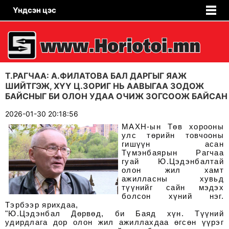
Үндсэн цэс
Т.РАГЧАА: А.ФИЛАТОВА БАЛ ДАРГЫГ ЯАЖ
ШИЙТГЭЖ, ХҮҮ Ц.ЗОРИГ НЬ ААВЫГАА ЗОДОЖ
БАЙСНЫГ БИ ОЛОН УДАА ОЧИЖ ЗОГСООЖ БАЙСАН
2026-01-30 20:18:56
МАХН-ын Төв хорооны
улс төрийн товчооны
гишүүн асан
Түмэнбаярын Рагчаа
гуай Ю.Цэдэн­балтай
олон жил хамт
ажилласны хувьд
түүнийг сайн мэдэх
болсон хүний нэг.
Тэрбээр ярихдаа,
"Ю.Цэдэнбал Дөрвөд, би Баяд хүн. Түүний
удирдлага дор олон жил ажиллахдаа өгсөн үүрэг