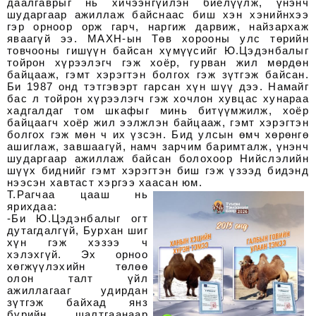
даалгаврыг нь хичээнгүйлэн биелүүлж, үнэнч
шударгаар ажиллаж байснаас биш хэн хэнийнхээ
гэр орноор орж гарч, наргиж дарвиж, найзархаж
яваагүй ээ. МАХН-ын Төв хорооны улс төрийн
товчооны гишүүн байсан хүмүүсийг Ю.Цэдэнбалыг
тойрон хүрээлэгч гэж хоёр, гурван жил мөрдөн
байцааж, гэмт хэрэгтэн болгох гэж зүтгэж байсан.
Би 1987 онд тэтгэвэрт гарсан хүн шүү дээ. Намайг
бас л тойрон хүрээлэгч гэж хочлон хувцас хунараа
хадгалдаг том шкафыг минь битүүмжилж, хоёр
байцаагч хоёр жил ээлжлэн байцааж, гэмт хэрэгтэн
болгох гэж мөн ч их үзсэн. Бид улсын өмч хөрөнгө
ашиглаж, завшаагүй, намч зарчим баримталж, үнэнч
шударгаар ажиллаж байсан болохоор Нийслэлийн
шүүх биднийг гэмт хэрэгтэн биш гэж үзээд бидэнд
нээсэн хавтаст хэргээ хаасан юм.
Т.Рагчаа цааш нь
ярихдаа:
-Би Ю.Цэдэнбалыг огт
дутагдалгүй, Бурхан шиг
хүн гэж хэзээ ч
хэлэхгүй. Эх орноо
хөгжүүлэхийн төлөө
олон талт үйл
ажиллагааг удирдан
зүтгэж байхад янз
бүрийн шалтгаанаар