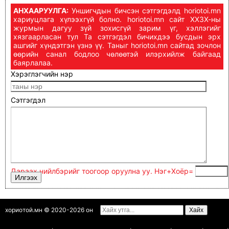
АНХААРУУЛГА:
Уншигчдын бичсэн сэтгэгдэлд horiotoi.mn
хариуцлага хүлээхгүй болно. horiotoi.mn сайт ХХЗХ-ны
журмын дагуу зүй зохисгүй зарим үг, хэллэгийг
хязгаарласан тул Та сэтгэгдэл бичихдээ бусдын эрх
ашгийг хүндэтгэн үзнэ үү. Таныг horiotoi.mn сайтад зочлон
өөрийн санал бодлоо чөлөөтэй илэрхийлж байгаад
баярлалаа.
Хэрэглэгчийн нэр
Сэтгэгдэл
Дараах нийлбэрийг тоогоор оруулна уу. Нэг+Xoёp=
хориотой.мн © 2020-2026 он