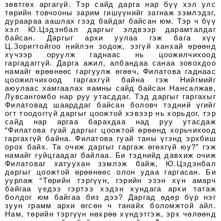
зөвтгөх аргагүй. Тэр сайд дарга нар бүү хэл улс
төрийн товчооны зарим гишүүнийг загнаж зэмлэдэг,
дураараа аашлах гээд байдаг байсан юм. Тэр ч бүү
хэл Ю.Цэдэнбал даргыг элдвээр дарамталдаг
байсан. Даргыг архи уулаа гэж бага хүү
Ц.Зоригтойгоо нийлэн зодож, эзгүй ханхай өрөөнд
хүчээр оруулж гаднаас нь цоожилчихоод
гаргадаггүй. Дарга ажил, албандаа санаа зовохдоо
намайг өрөөнөөс гаргуулж өгөөч, Филатова гаднаас
цоожилчихоод гаргахгүй байна гэж Нийгмийг
аюулаас хамгаалах яамны сайд байсан Нансалжав,
Лувсангомбо нар руу утасддаг. Тэд даргыг гаргахыг
Филатовад шаарддаг байсан боловч тэдний үгийг
огт тоодоггүй даргыг цоожтой хэвээр нь хорьдог, тэр
сайд нар аргаа барахдаа над руу утасдаж
“Филатова гуай даргыг цоожтой өрөөнд хорьчихоод
гаргахгүй байна. Филатова гуай таны үгэнд эрхбиш
орох байх. Та очиж даргыг гаргаж өгөхгүй юу?” гэж
намайг гуйцгаадаг байлаа. Би тэднийд давхиж очиж
Филатоваг хатуухан зэмлэж байж, Ю.Цэдэнбал
даргыг цоожтой өрөөнөөс олон удаа гаргасан. Би
уурлаж “Төрийн тэргүүн, гэрийн эзэн хүн амарч
байгаа үедээ гэртээ хэдэн хундага архи татаж
болдог юм байгаа биз дээ? Даргад өдөр бүр нэг
зуун грамм архи өгсөн ч танайх боломжтой айл.
Нам, төрийн тэргүүн нөхрөө хүндэтгэж, эрх чөлөөнд