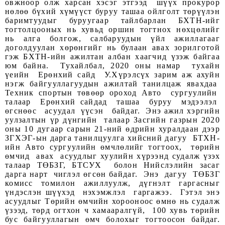
овжноор олж харсан хэсэг этгээд шүүх прокурор
нөлөө бүхий хүмүүст буруу ташаа ойлголт төрүүлэн
баримтуудыг буруугаар тайлбарлан БХТН-ийг
тогтолцооных нь хувьд оршин тогтнох нөхцөлийг
нь алга болгож, салбаруудын үйл ажиллагааг
доголдуулан хөрөнгийг нь булаан авах зорилготой
гэж БХТН-ийн ажилтан албан хаагчид үзэж байгаа
юм байна. Тухайлбал, 2020 оны намар тухайн
үеийн Ерөнхий сайд У.Хүрэлсүх зарим аж ахуйн
нэгж байгууллагуудын ажилтай танилцаж явахдаа
Техник спортын төвөөр ороход Авто сургуулийн
талаар Ерөнхий сайдад ташаа буруу мэдээлэл
өгснөөс асуудал үүсэн байдаг. Энэ ажил хэргийн
уулзалтын үр дүнгийн талаар Засгийн газрын 2020
оны 10 дугаар сарын 21-ний өдрийн хуралдаан дээр
ЗГХЭГ-ын дарга танилцуулга хийсний дагуу БТХН-
ийн Авто сургуулийн өмчлөлийг тогтоох, төрийн
өмчид авах асуудлыг хуулийн хүрээнд судалж үзэх
талаар ТӨБЗГ, БТСУХ болон Нийслэлийн засаг
дарга нарт чиглэл өгсөн байдаг. Энэ дагуу ТӨБЗГ
комисс томилон ажиллуулж, дүгнэлт гаргасныг
үндэслэн шүүхэд нэхэмжлэл гаргажээ. Гэтэл энэ
асуудлыг Төрийн өмчийн хорооноос өмнө нь судалж
үзээд, төрд огтхон ч хамааралгүй, 100 хувь төрийн
бус байгууллагын өмч болохыг тогтоосон байдаг.