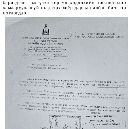
баригдсан гэж үзэн төр үл хөдлөхийн тооллогодоо
хамааруулаагүй нь дээрх хоёр даргын албан бичгээр
нотлогддог.