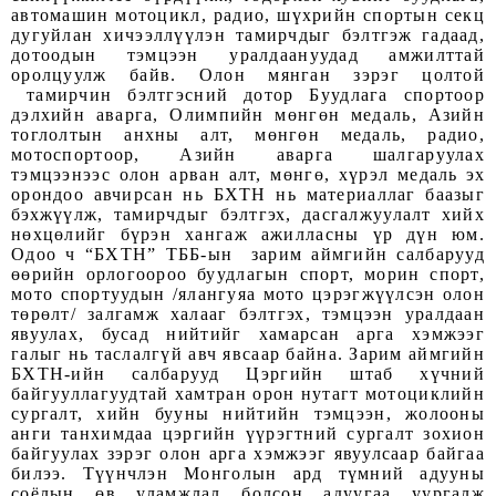
автомашин мотоцикл, радио, шүхрийн спортын секц
дугуйлан хичээллүүлэн тамирчдыг бэлтгэж гадаад,
дотоодын тэмцээн уралдаануудад амжилттай
оролцуулж байв. Олон мянган зэрэг цолтой
тамирчин бэлтгэсний дотор Буудлага спортоор
дэлхийн аварга, Олимпийн мөнгөн медаль, Азийн
тоглолтын анхны алт, мөнгөн медаль, радио,
мотоспортоор, Азийн аварга шалгаруулах
тэмцээнээс олон арван алт, мөнгө, хүрэл медаль эх
орондоо авчирсан нь БХТН нь материаллаг баазыг
бэхжүүлж, тамирчдыг бэлтгэх, дасгалжуулалт хийх
нөхцөлийг бүрэн хангаж ажилласны үр дүн юм.
Одоо ч “БХТН” ТББ-ын зарим аймгийн салбарууд
өөрийн орлогоороо буудлагын спорт, морин спорт,
мото спортуудын /ялангуяа мото цэрэгжүүлсэн олон
төрөлт/ залгамж халааг бэлтгэх, тэмцээн уралдаан
явуулах, бусад нийтийг хамарсан арга хэмжээг
галыг нь таслалгүй авч явсаар байна. Зарим аймгийн
БХТН-ийн салбарууд Цэргийн штаб хүчний
байгууллагуудтай хамтран орон нутагт мотоциклийн
сургалт, хийн бууны нийтийн тэмцээн, жолооны
анги танхимдаа цэргийн үүрэгтний сургалт зохион
байгуулах зэрэг олон арга хэмжээг явуулсаар байгаа
билээ. Түүнчлэн Монголын ард түмний адууны
соёлын өв уламжлал болсон адуугаа уургалж