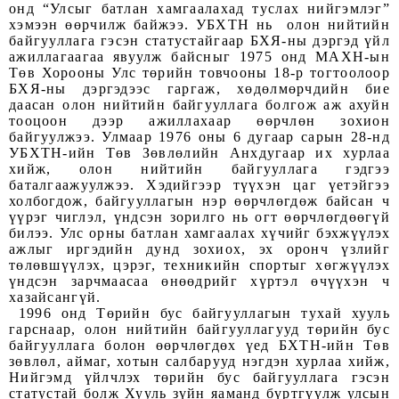
онд “Улсыг батлан хамгаалахад туслах нийгэмлэг”
хэмээн өөрчилж байжээ. УБХТН нь олон нийтийн
байгууллага гэсэн статустайгаар БХЯ-ны дэргэд үйл
ажиллагаагаа явуулж байсныг 1975 онд МАХН-ын
Төв Хорооны Улс төрийн товчооны 18-р тогтоолоор
БХЯ-ны дэргэдээс гаргаж, хөдөлмөрчдийн бие
даасан олон нийтийн байгууллага болгож аж ахуйн
тооцоон дээр ажиллахаар өөрчлөн зохион
байгуулжээ. Улмаар 1976 оны 6 дугаар сарын 28-нд
УБХТН-ийн Төв Зөвлөлийн Анхдугаар их хурлаа
хийж, олон нийтийн байгууллага гэдгээ
баталгаажуулжээ. Хэдийгээр түүхэн цаг үетэйгээ
холбогдож, байгууллагын нэр өөрчлөгдөж байсан ч
үүрэг чиглэл
, үндсэн зорилго
нь огт өөрчлөгдөөгүй
билээ. Улс орны батлан хамгаалах хүчийг бэхжүүлэх
ажлыг иргэдийн дунд зохиох, эх оронч үзлийг
төлөвшүүлэх, цэрэг, техникийн спортыг хөгжүүлэх
үндсэн зарчмаасаа өнөөдрийг хүртэл өчүүхэн ч
хазайсангүй.
1996 онд Төрийн бус байгууллагын тухай хууль
гарснаар, олон нийтийн байгууллагууд төрийн бус
байгууллага болон өөрчлөгдөх үед БХТН-ийн Төв
зөвлөл, аймаг, хотын салбарууд нэгдэн хурлаа хийж,
Нийгэмд үйлчлэх төрийн бус байгууллага гэсэн
статустай болж Хууль зүйн яаманд бүртгүүлж улсын