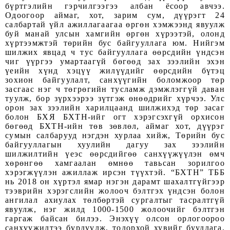
бүртгэлийн гэрчилгээгээ албан ёсоор авчээ.
Одоогоор аймаг, хот, зарим сум, дүүрэгт 24
салбартай үйл ажиллагаагаа өргөн хэмжээнд явуулж
буй манай улсын хамгийн өргөн хүрээтэй, олонд
хүртээмжтэй төрийн бус байгууллага юм. Нийгэм
шилжих явцад ч тус байгууллага өөрсдийн үндсэн
чиг үүргээ умартаагүй бөгөөд зах зээлийн эхэн
үеийн хүнд хэцүү жилүүдийг өөрсдийн бүтэц
зохион байгуулалт, санхүүгийн боломжоор төр
засгаас нэг ч төгрөгийн тусламж дэмжлэггүй даван
туулж, бор зүрхээрээ зүтгэж өнөөдрийг хүрчээ. Улс
орон зах зээлийн харилцаанд шилжихэд төр засаг
болон БХЯ БХТН-ийг огт хэрэгсэхгүй орхисон
бөгөөд БХТН-ийн төв зөвлөл, аймаг хот, дүүрэг
сумын салбарууд нэгдэн хурлаа хийж, Төрийн бус
байгууллагын хуулийн дагуу зах зээлийн
шилжилтийн үеэс өөрсдийгөө санхүүжүүлэн өмч
хөрөнгөө хамгаалан өмнөө тавьсан зорилгоо
хэрэгжүүлэн ажиллаж ирсэн түүхтэй. “БХТН” ТББ
нь 2018 он хүртэл ямар нэгэн дарамт шахалтгүйгээр
тээврийн хэрэгслийн жолооч бэлтгэх үндсэн болон
ангилал ахиулах төлбөртэй сургалтыг тасралтгүй
явуулж, нэг жилд 1000-1500 жолоочийг бэлтгэн
гаргаж байсан билээ. Энэхүү олсон орлогоороо
санхүүжилтээ бүрдүүлж, тодорхой хувийг буудлага,