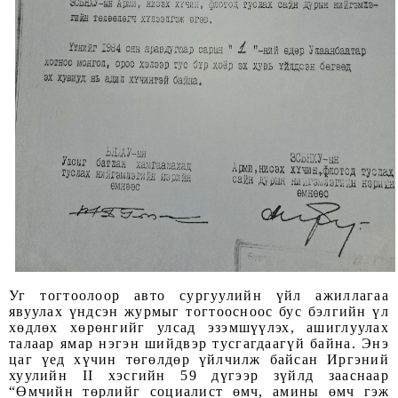
Уг тогтоолоор авто сургуулийн үйл ажиллагаа
явуулах үндсэн журмыг тогтоосноос бус бэлгийн үл
хөдлөх хөрөнгийг улсад эзэмшүүлэх, ашиглуулах
талаар ямар нэгэн шийдвэр тусгагдаагүй байна. Энэ
цаг үед хүчин төгөлдөр үйлчилж байсан Иргэний
хуулийн II хэсгийн 59 дүгээр зүйлд зааснаар
“Өмчийн төрлийг социалист өмч, амины өмч гэж