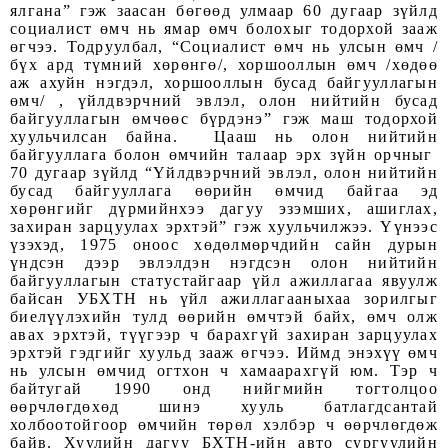
ялгана” гэж заасан бөгөөд улмаар 60 дугаар зүйлд
социалист өмч нь ямар өмч болохыг тодорхой зааж
өгчээ. Тодруулбал, “Социалист өмч нь улсын өмч /
бүх ард түмний хөрөнгө/, хоршооллын өмч /хөдөө
аж ахуйн нэгдэл, хоршооллын бусад байгууллагын
өмч/ , үйлдвэрчний эвлэл, олон нийтийн бусад
байгууллагын өмчөөс бүрдэнэ” гэж маш тодорхой
хуульчилсан байна. Цааш нь олон нийтийн
байгууллага болон өмчийн талаар эрх зүйн орчныг
70 дугаар зүйлд “Үйлдвэрчний эвлэл, олон нийтийн
бусад байгууллага өөрийн өмчид байгаа эд
хөрөнгийг дүрмийнхээ дагуу эзэмших, ашиглах,
захиран зарцуулах эрхтэй” гэж хуульчилжээ. Үүнээс
үзэхэд, 1975 оноос хөдөлмөрчдийн сайн дурын
үндсэн дээр эвлэлдэн нэгдсэн олон нийтийн
байгууллагын статустайгаар үйл ажиллагаа явуулж
байсан УБХТН нь үйл ажиллагааныхаа зорилгыг
биелүүлэхийн тулд өөрийн өмчтэй байх, өмч олж
авах эрхтэй, түүгээр ч барахгүй захиран зарцуулах
эрхтэй гэдгийг хуульд зааж өгчээ. Иймд энэхүү өмч
нь улсын өмчид огтхон ч хамаарахгүй юм. Тэр ч
байтугай 1990 онд нийгмийн тогтолцоо
өөрчлөгдөхөд шинэ хууль батлагдсантай
холбоотойгоор өмчийн төрөл хэлбэр ч өөрчлөгдөж
байв. Хуулийн дагуу БХТН-ийн авто сургуулийн