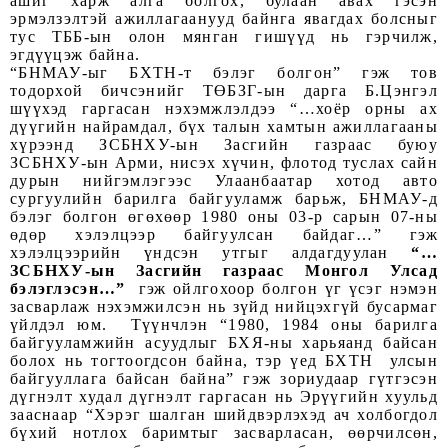
ашиг харж алга болгох, булаан авах гэсэн
эрмэлзэлтэй ажиллагаанууд байнга явагдах болсныг
тус ТББ-ын олон мянган гишүүд нь гэрчилж,
эгдүүцэж байна.
“БНМАУ-ыг БХТН-т бэлэг болгон” гэж тов
тодорхой бичсэнийг ТӨБЗГ-ын дарга Б.Цэнгэл
шүүхэд гаргасан нэхэмжлэлдээ “…хоёр орны ах
дүүгийн найрамдал, бүх талын хамтын ажиллагааны
хүрээнд ЗСБНХУ-ын Засгийн газраас буюу
ЗСБНХУ-ын Арми, нисэ
х
хүчин, флотод туслах сайн
дурын нийгэмлэгээс Улаанбаатар хотод авто
сургуулийн барилга байгууламж барьж, БНМАУ-д
бэлэг болгон өгөхөөр 1980 оны 03-р сарын 07-ны
өдөр хэлэлцээр байгуулсан байдаг…” гэж
хэлэлцээрийн үндсэн утгыг алдагдуулан
“…
ЗСБНХУ-ын Засгийн газраас Монгол Улсад
бэлэглэсэн…”
гэж ойлгохоор болгон үг үсэг нэмэн
засварлаж нэхэмжилсэн нь зүйд нийцэхгүй бусармаг
үйлдэл юм. Түүнчлэн “1980, 1984 оны барилга
байгууламжийн асуудлыг БХЯ-ны харьяанд байсан
болох нь тогтоогдсон байна, тэр үед БХТН улсын
байгууллага байсан байна” гэж зориудаар гүтгэсэн
дүгнэлт худал дүгнэлт гаргасан нь Эрүүгийн хуульд
зааснаар “Хэрэг шалган шийдвэрлэхэд ач холбогдол
бүхий нотлох баримтыг засварласан, өөрчилсөн,