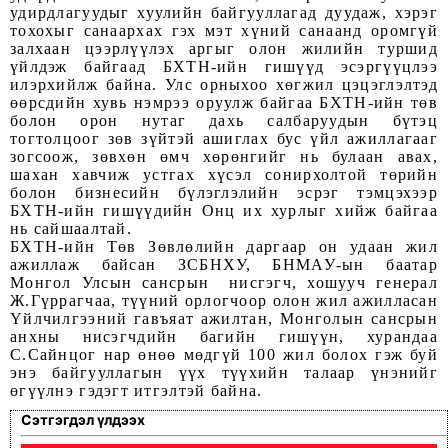
удирдлагуудыг хуулийн байгууллагад дуудаж, хэрэг
тохохыг санаархах гэх мэт хүний санаанд оромгүй
залхаан цээрлүүлэх аргыг олон жилийн туршид
үйлдэж байгаад БХТН-ийн гишүүд эсэргүүцлээ
илэрхийлж байна. Улс орныхоо хөгжил цэцэглэлтэд
өөрсдийн хувь нэмрээ оруулж байгаа БХТН-ийн төв
болон орон нутаг дахь салбаруудын бүтэц
тогтолцоог зөв зүйтэй ашиглах бус үйл ажиллагааг
зогсоож, зөвхөн өмч хөрөнгийг нь булаан авах,
шахан хавчиж устгах хүсэл сонирхолтой төрийн
болон бизнесийн бүлэглэлийн эсрэг тэмцэхээр
БХТН-ийн гишүүдийн Онц их хурлыг хийж байгаа
нь сайшаалтай.
БХТН-ийн Төв Зөвлөлийн даргаар он удаан жил
ажиллаж байсан ЗСБНХУ, БНМАУ-ын баатар
Монгол Улсын сансрын нисгэгч, хошууч генерал
Ж.Гүррагчаа, түүний орлогчоор олон жил ажилласан
Үйлчилгээний гавъяат ажилтан, Монголын сансрын
анхны нисэгчдийн багийн гишүүн, хурандаа
С.Сайнцог нар өнөө мөдгүй 100 жил болох гэж буй
энэ байгууллагын үүх түүхийн талаар үнэнийг
өгүүлнэ гэдэгт итгэлтэй байна.
Сэтгэгдэл үлдээх