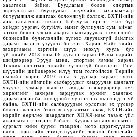
хаалгасан байна. Буудлагын болон спортын
зориулалтын буунуудыг шүүхийн захирамжаар
битүүмжилж ашиглах боломжгүй болгож, БХТН-ийн
анх санаачлан зохион байгуулж ирсэн жил бүр
хийдэг уургач, бугуйлч, эмнэг булгиулах сум, аймаг,
хотын болон улсын аварга шалгаруулах тэмцээнийг
бизнесийн бүлэглэлийн зүгээс явуулахгүй байлгах
дарамт шахалт үзүүлэх болжээ. Харин Нийслэлийн
захиргааны хэргийн шүүх энэхүү хууль бус
үйлдлийг 2018 оны 06 дугаар сарын 08-ны өдрийн
шийдвэрээр Эрүүл мэнд, спортын яамны харьяа
Техник спортын төвийг хүчингүй болгожээ. Гэвч
шүүхийн шийдвэрээс илүү том толгойлсон Төрийн
өмчийн хороо 2019 оны 5 дугаар сараас эхлэн
БХТН-ийн аймгийн салбаруудыг хамруулан шалгалт
явуулж, улмаар шалгах явцдаа прокуророор өмч
хөрөнгийг захиран зарцуулах эрхийг хаалгаж,
дарамталсан ба өнөөдрийг хүртэл эрх нь нээгдээгүй
байна. БХТН-ийн салбаруудын орлогын эх үүсвэр
болсон жолооч бэлтгэх сургалтыг хааж, БХТН-ийн
нэрийг өөрчлөх шаардлагыг ХНХЯ-наас тавьж үйл
ажиллагааг зогсоож байжээ. Буудлагын анхан шатны
сургалт хийн бууны тэмцээн, мото цэрэгжүүлсэн
олон төрөлтийн тэмцээнүүдийг зөвхөн бизнесийн