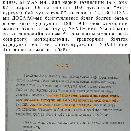
билээ. БНМАУ-ын Сайд нарын Зөвлөлийн 1984 оны
07-р сарын 06-ны өдрийн 192 дугаартай “Авто
сургууль байгуулах тухай” тогтоолын 1-д ЗСБНХУ-
ын ДОСААФ-ын байгууллагаас бэлэг болгон барьж
өгсөн авто сургуулийг 1984-1985 оны хичээлийн
жилээс эхлэн нээж, түүнд УБХТН-ийн Улаанбаатар
хотын зөвлөлийн харьяа Авто машины жолооч, авто
сонирхогч мотоцикльчин, тракторчин бэлтгэх
курсуудыг нэгтгэн хичээллүүлэхийг УБХТН-ийн
Төв зөвлөлд даалгасан байна.