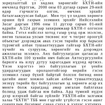
зориулалттай үл хөдлөх хөрөнгийг БХТН-ийн
өмчлөлд бүртгэж, 2000 оны 03 дугаар сарын 29-ний
өдөр гэрчилгээ олгон, өмчлөх эрхийг
баталгаажуулсан байдаг. Мөн тус үл хөдлөх хөрөнгө
оршин буй газрын эзэмших эрхийг Нийслэлийн
Засаг даргын 1996 оны 11 дүгээр сарын 01-ний
өдрийн A/224 дугаар захирамжаар БХТН-т олгосон
байна. Гэтэл нийслэл хотод газар үнэд орж эхэлсэн,
нөгөө талаасаа улсын төсвөөс нэг ч төгрөг ороогүй
объектыг дээрэмдэж авах гэсэн төрийн нэр барьсан
түрэмгий албан тушаалтнуудын гайгаар БХТН-ийг
хүчийг нь сулруулж, хөрөнгийг нь дээрэмдэх
ажиллагаа эхэлжээ. Анх байгуулагдсан цагаасаа л
БХТН-ийн 100 хувийн өмч байсан Автосургуулийн
барилга нь илүү дутуу харагсадын нүдэнд өртжээ.
Үнэн хэрэгтээ энэ байгууллагын үе үеийн
удирдлагуудын оролцоотойгоор өөрийн гэсэн
эзэмшил газар бүхий байртай болсон бөгөөд өнөө
цагийн ашиг хонжоо хайсан албан тушаалтнуудад
энэхүү төрийн бус байгууллагын эд хөрөнгө асар их
мөнгө болж харагдаад амар амгалан байлгахаа
болиод удаж байгаа юм байна. Ард түмний нүдэн
дээр илэрхий байгаа зүйлийг УБХТН-ийн залгамж
халаа “БХТН” ТББ мөн гэдгийг үгүйсгэх гэсэн ашиг
сонирхлын бусармаг санаа сэдэл ч хэрээс хэтэрчээ.