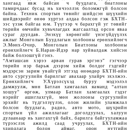
хангаад явж байсан ч буудлага, биатлоны
тамирчдаас бусад нь хичээллэх боломжгүй болсон
байна. Техник спортын төвийг шийдсэн шүүхийн
шийдвэрийг өнөө хүртэл алдаа болсон гэж БХТН-
ээс үзэж байгаа юм. Түүгээр ч барахгүй уг төвийг
төрийн өмчийн хувьчлагдах жагсаалтад орсон яваа
сураг дуулдав. Энэхүү хөрөнгийг үнэгүйдүүлэх
ажлыг Монголын Буудлагын холбооны ерөнхийлөгч
Э.Мөнх-Очир, Монголын Биатлоны холбооны
ерөнхийлөгч Б.Наран-Идэр нар хуйвалдаж хийсэн
байж болзошгүй гэнэ.
“Амташсан хэрээ арван гурав эргэнэ” гэгчээр
төрийн нэр барьж дээрэм хийж болдог гэдгийг
мэдэрсэн зарим увайгүй этгээд өнөөдөр БХТН-ийн
авто сургуулийн барилгыг авахаар улайрч эхэлжээ.
Ерөнхийлөгч У.Хүрэлсүхэд буруу мэдээлэл
дамжуулж, мөн Батлан хамгаалах яаманд “алтан
хошуу” өргөж, улмаар Батлан хамгаалах гэдэг
нэрийг ашиглахгүй, мөн жолооны сургуулийн
эрхийг нь түдгэлзүүлэх, олон жилийн уламжлал
болсон буудлага, радио, авто мото, шүхрийн
спортын үйл ажиллагааг доголдуулах, халуун
дулаанаар нь хангахгүй байх, барилга байгууламжаа
түрээслэх ажилд саад учруулах, БХТН-ийн
удирдлага болон аймаг, орон нутгийн