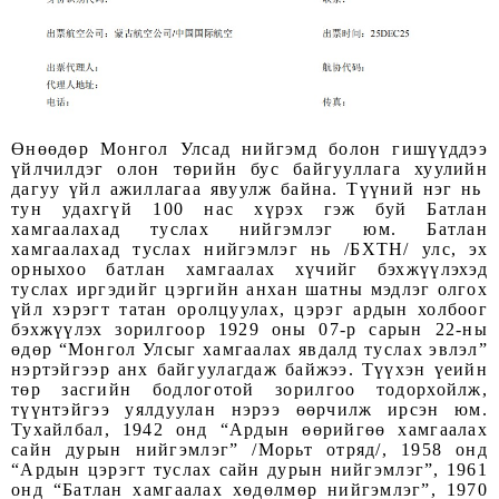
Өнөөдөр Монгол Улсад нийгэмд болон гишүүддээ
үйлчилдэг олон төрийн бус байгууллага хуулийн
дагуу үйл ажиллагаа явуулж байна. Түүний нэг нь
тун удахгүй 100 нас хүрэх гэж буй Батлан
хамгаалахад туслах нийгэмлэг юм. Батлан
хамгаалахад туслах нийгэмлэг нь /БХТН/ улс, эх
орныхоо батлан хамгаалах хүчийг бэхжүүлэхэд
туслах иргэдийг цэргийн анхан шатны мэдлэг олгох
үйл хэрэгт татан оролцуулах, цэрэг ардын холбоог
бэхжүүлэх зорилгоор 1929 оны 07-р сарын 22-ны
өдөр “Монгол Улсыг хамгаалах явдалд туслах эвлэл”
нэртэйгээр анх байгуулагдаж байжээ. Түүхэн үеийн
төр засгийн бодлоготой зорилгоо тодорхойлж,
түүнтэйгээ уялдуулан нэрээ өөрчилж ирсэн юм.
Тухайлбал, 1942 онд “Ардын өөрийгөө хамгаалах
сайн дурын нийгэмлэг” /Морьт отряд/, 1958 онд
“Ардын цэрэгт туслах сайн дурын нийгэмлэг”, 1961
онд “Батлан хамгаалах хөдөлмөр нийгэмлэг”, 1970