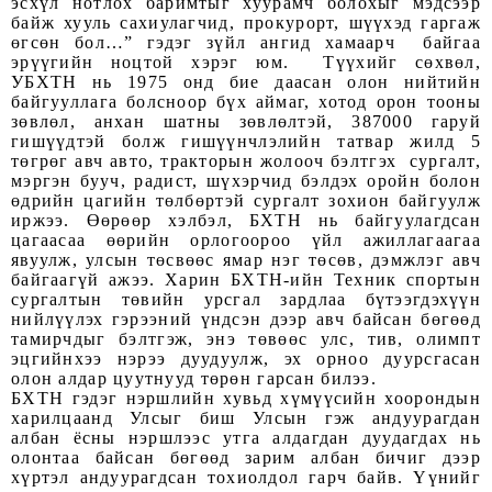
эсхүл нотлох баримтыг хуурамч болохыг мэдсээр
байж хууль сахиулагчид, прокурорт, шүүхэд гаргаж
өгсөн бол…” гэдэг зүйл ангид хамаарч байгаа
эрүүгийн ноцтой хэрэг юм. Түүхийг сөхвөл,
УБХТН нь 1975 онд бие даасан олон нийтийн
байгууллага болсноор бүх аймаг, хотод орон тооны
зөвлөл, анхан шатны зөвлөлтэй, 387000 гаруй
гишүүдтэй болж гишүүнчлэлийн татвар жилд 5
төгрөг авч авто, тракторын жолооч бэлтгэх сургалт,
мэргэн бууч, радист, шүхэрчид бэлдэх оройн болон
өдрийн цагийн төлбөртэй сургалт зохион байгуулж
иржээ. Өөрөөр хэлбэл, БХТН нь байгуулагдсан
цагаасаа өөрийн орлогоороо үйл ажиллагаагаа
явуулж, улсын төсвөөс ямар нэг төсөв, дэмжлэг авч
байгаагүй ажээ. Харин БХТН-ийн Техник спортын
сургалтын төвийн урсгал зардлаа бүтээгдэхүүн
нийлүүлэх гэрээний үндсэн дээр авч байсан бөгөөд
тамирчдыг бэлтгэж, энэ төвөөс улс, тив, олимпт
эцгийнхээ нэрээ дуудуулж, эх орноо дуурсгасан
олон алдар цуутнууд төрөн гарсан билээ.
БХТН гэдэг нэршлийн хувьд хүмүүсийн хоорондын
харилцаанд Улсыг биш Улсын гэж андуурагдан
албан ёсны нэршлээс утга алдагдан дуудагдах нь
олонтаа байсан бөгөөд зарим албан бичиг дээр
хүртэл андуурагдсан тохиолдол гарч байв. Үүнийг