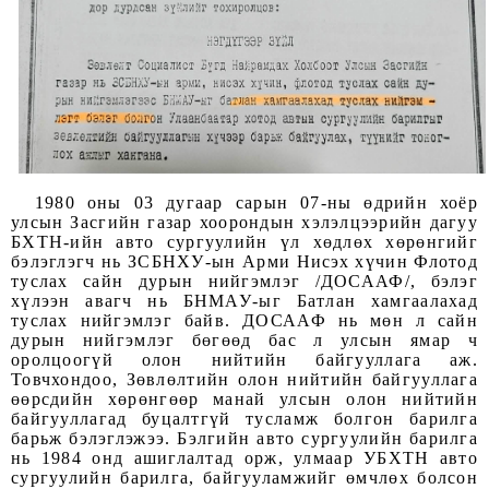
1980 оны 03 дугаар сарын 07-ны өдрийн хоёр
улсын Засгийн газар хоорондын хэлэлцээрийн дагуу
БХТН-ийн авто сургуулийн үл хөдлөх хөрөнгийг
бэлэглэгч нь ЗСБНХУ-ын Арми Нисэх хүчин Флотод
туслах сайн дурын нийгэмлэг /ДОСААФ/, бэлэг
хүлээн авагч нь БНМАУ-ыг Батлан хамгаалахад
туслах нийгэмлэг байв. ДОСААФ нь мөн л сайн
дурын нийгэмлэг бөгөөд бас л улсын ямар ч
оролцоогүй олон нийтийн байгууллага аж.
Товчхондоо, Зөвлөлтийн олон нийтийн байгууллага
өөрсдийн хөрөнгөөр манай улсын олон нийтийн
байгууллагад буцалтгүй тусламж болгон барилга
барьж бэлэглэжээ. Бэлгийн авто сургуулийн барилга
нь 1984 онд ашиглалтад орж, улмаар УБХТН авто
сургуулийн барилга, байгууламжийг өмчлөх болсон