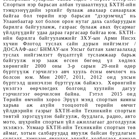
Спортын нэр барьсан албан тушаалтнууд БХТН-ийн
тэмцээнүүдийн эрхийг булааж авахаар санаархаж
байгаа бол төрийн нэр барьсан “дээрэмчид” нь
Улаанбаатар хот болон орон нутаг дахь салбаруудын
барилга байгууламж, газраас булааж авах бусармаг
үйлдлүүдийг удаа дараа гаргасаар байгаа юм. БХТН-
ийн барилга байгууламжийг ЗХУ-ын Арми Нисэх
хүчин Флотод туслах сайн дурын нийгэмлэг /
ДОСААФ-аас/ БНМАУ-ын Улсыг батлан хамгаалахад
туслах нийгэмлэгт буцалтгүй тусламжаар барьж
байгуулж нэр зааж өгсөн бөгөөд үл хөдлөх
хөрөнгийг 2000 оны 3-р сарын 29-ний өдөр
бүртгүүлж гэрчилгээ авч хууль ёсны өмчлөгч нь
болсон юм. Мөн 2007, 2011, 2012 онд улсын
бүртгэлд шинэчлэн бүртгүүлж байжээ. Хөрөнгийн
үнэлгээ өөрчлөгдөх болгонд хуулийн дагуу
гэрчилгээг өөрчилсөн байна. Гэтэл 2015 онд
Төрийн өмчийн хороо Эрүүл мэнд спортын яамны
харьяа аж ахуйн тооцоотой төрийн өмчит
үйлдвэрийн газрыг БХТН-ийн Техникийн спортын
төвтэй зэрэгцүүлэн байгуулж, буудлага, радио, авто
мото, шүхрийн спортын үйл ажиллагааг доголдуулж
эхэлжээ. Улмаар БХТН-ийн Техникийн спортын төв
аймаг, хотын салбаруудад явуулж байсан буудлагын
сургалт, тэмцээн явуулах эрхийг холбогдох яамаар