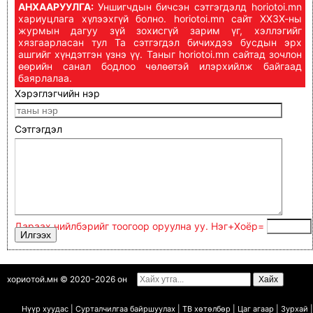
АНХААРУУЛГА:
Уншигчдын бичсэн сэтгэгдэлд horiotoi.mn
хариуцлага хүлээхгүй болно. horiotoi.mn сайт ХХЗХ-ны
журмын дагуу зүй зохисгүй зарим үг, хэллэгийг
хязгаарласан тул Та сэтгэгдэл бичихдээ бусдын эрх
ашгийг хүндэтгэн үзнэ үү. Таныг horiotoi.mn сайтад зочлон
өөрийн санал бодлоо чөлөөтэй илэрхийлж байгаад
баярлалаа.
Хэрэглэгчийн нэр
Сэтгэгдэл
Дараах нийлбэрийг тоогоор оруулна уу. Нэг+Xoёp=
хориотой.мн © 2020-2026 он
Нүүр хуудас
|
Сурталчилгаа байршуулах
|
ТВ х
ө
т
ө
лб
ө
р
|
Цаг агаар
|
Зурхай
|