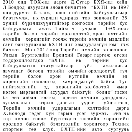
2010 онд ТӨХ-ны дарга Д.Сугар БХЯ-ны сайд
Л.Болдод явуулсан албан бичигтээ “БХТН нь 1997
онд дүрмээ баталж, олон нийтийн байгууллагаар
бүртгүүлж, их хурлын удирдах төв зөвлөлийг 35
хүний бүрэлдэхүүнтэйгээр сонгосон төрийн бус
байгууллага ажээ. Тийм ч учраас ТӨХ-ноос
төрийн болон төрийн оролцоотой, орон нутгийн
өмчийн хөрөнгийг тоолж төрийн өмчийн мэдлийн
санг байгуулахдаа БХТН-ийг хамруулаагүй юм” гэж
бичжээ. Мөн 2012 онд Төрийн өмчийн хорооноос
Улсын Бүртгэлийн Ерөнхий Газарт гаргаж өгсөн
тодорхойлолтдоо “БХТН нь төрийн бус
байгууллагын статустайгаар үйл ажиллагаа
явуулдаг бөгөөд төрийн өмчийн оролцоогүй тул
төрийн болон орон нутгийн өмчийн эд
хөрөнгийн тооллогод хамрагдаагүй байна. Тус
нийгэмлэгийн эд хөрөнгийн холбоотой ямар
нэгэн маргаантай асуудал байхгүй болно” гэсэн
ба энэ албан тоотод Төрийн өмчийн удирдлага,
хувьчлалын газрын даргын үүрэг гүйцэтгэгч,
Төрийн өмчийн удирдлагын хэлтсийн дарга
Х.Володя гэдэг хүн гарын үсэг зуржээ. Энэ нь
төр өмчөө тоолж бүртгэхдээ төсвийн хөрөнгийн
оролцоо байхгүй, бэлэглэлийн хөрөнгөөр Техник
спортын төв клуб, БХТН-ийн авто сургууль