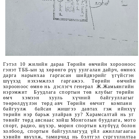
Гэтэл 10 жилийн дараа Төрийн өмчийн хорооноос
гэнэт ТББ-ын эд хөрөнгө рүү уулгалан дайрч, өмнөх
дарга нарынхаа гаргасан шийдвэрийг үгүйсгэн
шүүхэд нэхэмжлэл гаргажээ. Төрийн өмчийн
хорооноос өмнө нь дэслэгч генерал Ж.Жамьянгийн
нэрэмжит Буудлага спортын төв клубыг төрийн
өмч хэмээн хууль хүчний байгууллагыг
төөрөлдүүлэн төрд авч Төрийн өмчит компани
байгуулж байсан жишгээ давтах гэж ийнхүү
төрийн нэр барьж улайрав уу? Харамсалтай нь уг
төвийг төрд авснаас хойш Монголын
б
уудлага, мото
спорт, радио, шүхэр, морин спортын клубүүд болон
холбоод, спортын байгууллагууд үйл ажиллагаагаа
хэвийн явуулж, тамирчид нь бэлтгэл сургуулилтаа