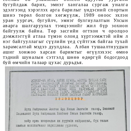
бугуйлдаж барих, эмнэг хангалаа сургаж уналга
эдэлгээнд хэрэглэх арга барилыг үндэсний спортын
шинэ төрөл болгон хөгжүүлж, 1989 оноос эхлэн
уран уургач, бугуйлч, эмнэг булгиулалтын Улсын
аварга шалгаруулах тэмцээнийг жил бүр зохион
байгуулж байна. Төр засгийн огтхон ч оролцоо
дэмжлэггүй атлаа түмэн олонд хүртээмжтэй ийм л
нэг байгууллагыг сүүлийн үед сүйтгэж байгаа тухай
харамсалтай мэдээ дуулдлаа. Албан тушаалтнуудын
ашиг хонжоо харсан баримтыг өгүүлэхээс өмнө
тэдний шуналын сэтгэлд шөнө өдөргүй бодогдоод
буй өмчийн талаар цухас дурьдъя.