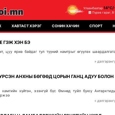
14°C/
Улаанбаатар
Пүрэв гараг,
8
Х
ХАВТАСТ ХЭРЭГ
СОНИН ХАЧИН
СПОРТ
 ГЭЖ ХЭН БЭ
т, цуу яриа байдаг тул түүний намтрыг өгүүлэх шаардалгат
» дэлгэрэнг
ҮРСЭН АНХНЫ БӨГӨӨД ЦОРЫН ГАНЦ АДУУ БОЛОН
 хамгийн хүйтэн, эзэнгүй бүс Өмнөд туйл буюу Антарктид
оржээ
» дэлгэрэнг