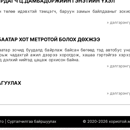
ИРДАГЧ Ц.ДАМБАДОРЖИЙН ГЭНЭТИЙН ҮХЭЛ
 төлөө идэвхтэй тэмцэгч, баруун замын байлдааныг зохи
» дэлгэрэнг
БААТАР ХОТ МЕТРОТОЙ БОЛОХ ДӨХЖЭЭ
атар зочид буудалд байрлаж байсан бөгөөд тэд автобус ун
арьж чадахгүй ажил дээрээ хорогдож, хашаа гэртэйгээ хэрх
д дэлхий нийтэд цацаж орхисон байна.
» дэлгэрэнг
АГУУЛАХ
» дэлгэрэнг
ого
|
Сурталчилгаа байршуулах
© 2020-2026 хориотой.м