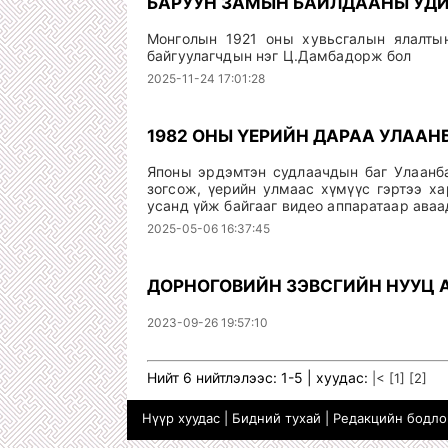
БАРУУН ЗАМЫН БАЙЛДААНЫ УД
Монголын 1921 оны хувьсгалын ялалтын
байгуулагчдын нэг Ц.Дамбадорж бол
2025-11-24 17:01:28
1982 ОНЫ ҮЕРИЙН ДАРАА УЛААН
Японы эрдэмтэн судлаачдын баг Улаанба
зогсож, үерийн улмаас хүмүүс гэртээ х
усанд үйж байгааг видео аппаратаар аваа
2025-05-06 16:37:45
ДОРНОГОВИЙН ЗЭВСГИЙН НУУЦ 
2023-09-26 19:57:10
Нийт 6 нийтлэлээс: 1-5 | хуудас:
|<
[1]
[2]
Нүүр хуудас
|
Бидний тухай
|
Редакцийн бодл