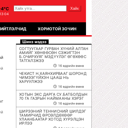
-4°C
:13:04
НИЙТЛЭЛЧИД
ХОРИОТОЙ ЗОЧИН
СОГТУУГААР ГУРВАН ХҮНИЙ АЛТАН
АМИЙГ ХӨНӨӨСӨН СЭЖИГТЭН
Б.ОЧИРХУЯГ МЭДҮҮЛЭГ ӨГӨХӨӨС
ай
ТАТГАЛЗЖЭЭ
16 өдрийн өмнө
үй
ЧЕКИСТ Н.ХАЯНХИРВААГ ШОРОНД
ЧИМЭЭГҮЙХЭН ЦААШ НЬ
ХАРУУЛЖЭЭ
16 өдрийн өмнө
ХОТЫН ЭКС ДАРГА СУ.БАТБОЛДЫН
70 ГА ГАЗРЫН НАЙМААНЫ ХЭРЭГ
ыг
16 өдрийн өмнө
ШИРЭЭНИЙ ТЕННИСНИЙ ШИЛДЭГ
үй
ТАМИРЧИД ӨРСӨЛДӨХӨӨР
УЛААНБААТАР ХОТОД ХҮРЭЛЦЭН
ИРЛЭЭ