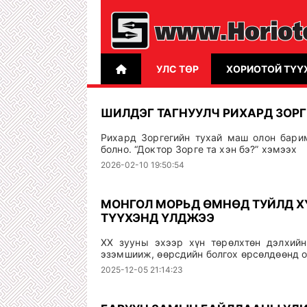
УЛС ТӨР
ХОРИОТОЙ ТҮҮ
ШИЛДЭГ ТАГНУУЛЧ РИХАРД ЗОРГЕ
Рихард Зоргегийн тухай маш олон барим
болно. “Доктор Зорге та хэн бэ?” хэмээх
2026-02-10 19:50:54
МОНГОЛ МОРЬД ӨМНӨД ТУЙЛД Х
ТҮҮХЭНД ҮЛДЖЭЭ
XX зууны эхээр хүн төрөлхтөн дэлхийн
эзэмшииж, өөрсдийн болгох өрсөлдөөнд 
2025-12-05 21:14:23