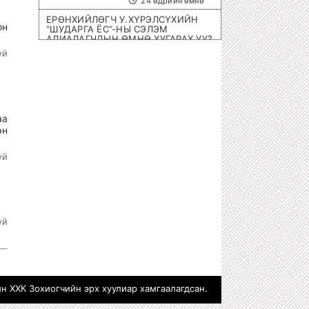
24 өдрийн өмнө
ЕРӨНХИЙЛӨГЧ У.ХҮРЭЛСҮХИЙН
он
“ШУДАРГА ЁС”-НЫ СЭЛЭМ
АЛИАЛАГЧДЫН ӨМНӨ ХУГАРАХ УУ?
1 сарын өмнө
үй
ОЛИМПИЙН ЭРХ ОЛГОХ ШИРЭЭНИЙ
ТЕННИСНИЙ ОЛОН УЛСЫН
ТЭМЦЭЭН МОНГОЛД БОЛНО
1 сарын өмнө
аа
ХОТЫН 8 НЭРИЙН БАРААНЫ
эн
ДЭЛГҮҮРҮҮД ДАМПУУРЧ НИХТ
З.ТӨМӨРТӨМӨӨГИЙН “SEX SHOP”
ЦЭЦЭГЛЭН ХӨГЖЖЭЭ
үй
1 сарын өмнө
ХУУЛЬЧ Г.ЭРДЭНЭБАТ: С.ЗОРИГИЙН
АЛЛАГЫГ УРДААС МАШ НАРИЙН
ТӨЛӨВЛӨСӨН БАЙСАН
1 сарын өмнө
үй
П.ГАНБАЯР НАЧИНГ ТАМЛАЖ
АЛСАН ЦАГДАА НАР ЯМАР Ч ЯЛ
АВААГҮЙ
1 сарын өмнө
МЕГА ХУЛГАЙЧ Х.НЯМБААТАРЫГ
н ХХК Зохиогчийн эрх хуулиар хамгаалагдсан.
“ШУВУУ АЖИЛЛАГААГААР” НЬ
ДӨНГӨЛӨН АВЧРАХ ЦАГ БОЛЖЭЭ!