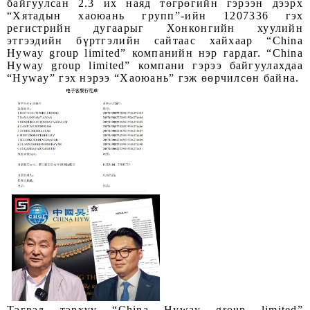
байгуулсан 2.3 их наяд төгрөгийн гэрээн дээрх
“Хятадын хаоюань групп”-ийн 1207336 гэх
регистрийн дугаарыг Хонконгийн хуулийн
этгээдийн бүртгэлийн сайтаас хайхаар “Chinа
Hyway group limited” компанийн нэр гардаг. “Chinа
Hyway group limited” компани гэрээ байгуулахдаа
“Hyway” гэх нэрээ “Хаоюань” гэж өөрчилсөн байна.
Тэгвэл тэрхүү “China Hyway group limited”