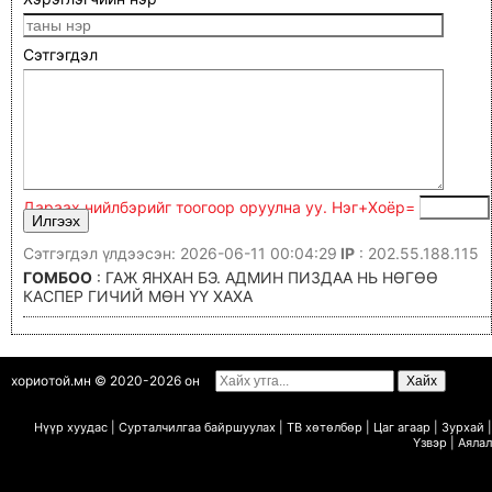
Сэтгэгдэл
Дараах нийлбэрийг тоогоор оруулна уу. Нэг+Xoёp=
Сэтгэгдэл үлдээсэн: 2026-06-11 00:04:29
IP
: 202.55.188.115
ГОМБОО
: ГАЖ ЯНХАН БЭ. АДМИН ПИЗДАА НЬ НӨГӨӨ
КАСПЕР ГИЧИЙ МӨН ҮҮ ХАХА
хориотой.мн © 2020-2026 он
Нүүр хуудас
|
Сурталчилгаа байршуулах
|
ТВ х
ө
т
ө
лб
ө
р
|
Цаг агаар
|
Зурхай
|
Ү
звэр
|
Аялал