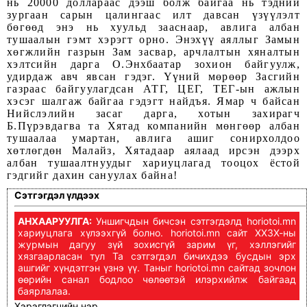
нь 20000 доллараас дээш болж байгаа нь тэдний
зургаан сарын цалингаас илт давсан үзүүлэлт
бөгөөд энэ нь хуульд зааснаар, авлига албан
тушаалын гэмт хэрэгт орно. Энэхүү аяллыг Замын
хөгжлийн газрын Зам засвар, арчлалтын хяналтын
хэлтсийн дарга О.Энхбаатар зохион байгуулж,
удирдаж авч явсан гэдэг. Үүний мөрөөр Засгийн
газраас байгуулагдсан АТГ, ЦЕГ, ТЕГ-ын ажлын
хэсэг шалгаж байгаа гэдэгт найдъя. Ямар ч байсан
Нийслэлийн засаг дарга, хотын захирагч
Б.Пүрэвдагва та Хятад компанийн мөнгөөр албан
тушаалаа умартан, авлига ашиг сонирхолдоо
хөтлөгдөн Малайз, Хятадаар аялаад ирсэн дээрх
албан тушаалтнуудыг хариуцлагад тооцох ёстой
гэдгийг дахин сануулах байна!
Сэтгэгдэл үлдээх
АНХААРУУЛГА:
Уншигчдын бичсэн сэтгэгдэлд horiotoi.mn
хариуцлага хүлээхгүй болно. horiotoi.mn сайт ХХЗХ-ны
журмын дагуу зүй зохисгүй зарим үг, хэллэгийг
хязгаарласан тул Та сэтгэгдэл бичихдээ бусдын эрх
ашгийг хүндэтгэн үзнэ үү. Таныг horiotoi.mn сайтад зочлон
өөрийн санал бодлоо чөлөөтэй илэрхийлж байгаад
баярлалаа.
Хэрэглэгчийн нэр