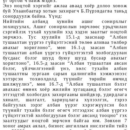
үг ортой ч байж мэднэ.
Энэ ноцтой хэргийг ажлаа аваад хоёр долоо хонож
буй Улаанбаатар хотын захирагч Б.Пүрэвдагва таньд
сонордуулж байна. Үүнд:
Нийтийн албанд хувийн ашиг сонирхлыг
зохицуулах, Ашиг сонирхолын зөрчлөөс урьдчилан
сэргийлэх тухай хуулийн хэд хэдэн заалтыг ноцтой
зөрчжээ. Тус хуулийн 15.1-д зааснаар “Албан
тушаалтан үүргээ гүйцэтгэсний төлөө аливаа төлбөр
авахыг хориглоно”, мөн 16.1-д заасан “Албан
тушаалтан албан үүргээ гүйцэтгэхтэй холбогдуулан
бусдаас бэлэг шууд буюу шууд бусаар авахыг
хориглоно”, 16.5-д заасан “Албан тушаалтан авсан
бэлэг, үйлчилгээний үнэ, хөлс тухайн албан
тушаалтны зургаан сарын цалингийн хэмжээнээс
хэтэрсэн тохиолдолд түүнийг төрийн өмчид
шилжүүлнэ”, мөн 16.7-д “Албан тушаалтан бэлэг
авахаас өмнөх хоёр жилийн хугацаанд бэлэг өгөгч
этгээдтэй холбогдох захиргааны шийдвэр, удирдлага
хяналт, шалгалт, хариуцлага хүлээлгэх, гэрээ
байгуулах зэрэг албан үүрэг хэрэгжүүлсэн бол
түүнийг тухайн бэлэг өгөгч этгээдээс албан үүргээ
гүйцэтгэхтэй холбогдуулан бэлэг авсанд тооцно” гэх
заалтуудыг ноцтой зөрчсөн байгаа юм. Зөвхөн 7
хоног амрах аялал, бизнес ангиллын нислэгийн тийз