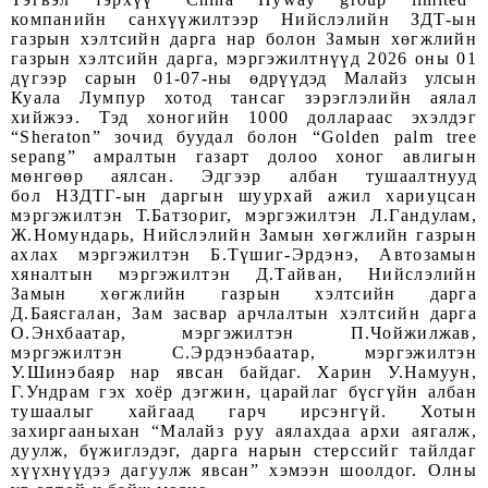
компанийн санхүүжилтээр Нийслэлийн ЗДТ-ын
газрын хэлтсийн дарга нар болон Замын хөгжлийн
газрын хэлтсийн дарга, мэргэжилтнүүд 2026 оны 01
дүгээр сарын 01-07-ны өдрүүдэд Малайз улсын
Куала Лумпур хотод тансаг зэрэглэлийн аялал
хийжээ. Тэд хоногийн 1000 доллараас эхэлдэг
“Sheraton” зочид буудал болон “Golden palm tree
sepang” амралтын газарт долоо хоног авлигын
мөнгөөр аялсан. Эдгээр албан тушаалтнууд
бол
НЗДТГ-ын даргын шуурхай ажил хариуцсан
мэргэжилтэн Т.Батзориг, мэргэжилтэн Л.Гандулам,
Ж.Номундарь, Нийслэлийн Замын хөгжлийн газрын
ахлах мэргэжилтэн Б.Түшиг-Эрдэнэ, Автозамын
хяналтын мэргэжилтэн Д.Тайван, Нийслэлийн
Замын хөгжлийн газрын хэлтсийн дарга
Д.Баясгалан, Зам засвар арчлалтын хэлтсийн дарга
О.Энхбаатар, мэргэжилтэн П.Чойжилжав,
мэргэжилтэн С.Эрдэнэбаатар, мэргэжилтэн
У.Шинэбаяр нар явсан байдаг. Харин У.Намуун,
Г.Ундрам гэх хоёр дэгжин, царайлаг бүсгүйн албан
тушаалыг хайгаад гарч ирсэнгүй. Хотын
захиргааныхан “Малайз руу аялахдаа архи аягалж,
дуулж, бүжиглэдэг, дарга нарын стерссийг тайлдаг
хүүхнүүдээ дагуулж явсан” хэмээн шоолдог. Олны