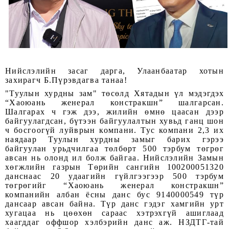
Нийслэлийн засаг дарга, Улаанбаатар хотын
захирагч Б.Пүрэвдагва танаа!
"Туулын хурдны зам" төсөлд Хятадын үл мэдэгдэх
“Хаоюань женерал констракшн” шалгарсан.
Шалгарах ч гэж дээ, жилийн өмнө цаасан дээр
байгуулагдсан, бүтээн байгуулалтын хувьд ганц шон
ч босгоогүй луйврын компани. Тус компани 2,3 их
наядаар Туулын хурдны замыг барих гэрээ
байгуулан урьдчилгаа төлбөрт 500 тэрбум төгрөг
авсан нь олонд ил болж байгаа. Нийслэлийн Замын
хөгжлийн газрын Төрийн сангийн 100200051320
данснаас 20 удаагийн гүйлгээгээр 500 тэрбум
төгрөгийг “Хаоюань женерал констракшн”
компанийн албан ёсны данс бус 9140000549 түр
дансаар авсан байна. Түр данс гэдэг хамгийн урт
хугацаа нь цөөхөн сараас хэтрэхгүй ашиглаад
хаагддаг оффшор хэлбэрийн данс аж. НЗДТГ-тай