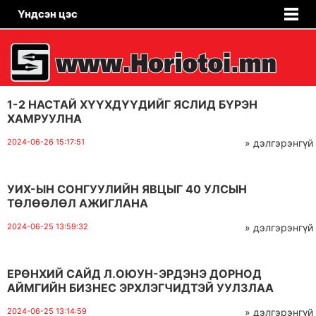
Үндсэн цэс
1-2 НАСТАЙ ХҮҮХДҮҮДИЙГ ЯСЛИД БҮРЭН
ХАМРУУЛНА
2024-06-26 15:17:51
» дэлгэрэнгүй
УИХ-ЫН СОНГУУЛИЙН ЯВЦЫГ 40 УЛСЫН
ТӨЛӨӨЛӨЛ АЖИГЛАНА
2024-06-25 13:59:32
» дэлгэрэнгүй
ЕРӨНХИЙ САЙД Л.ОЮУН-ЭРДЭНЭ ДОРНОД
АЙМГИЙН БИЗНЕС ЭРХЛЭГЧИДТЭЙ УУЛЗЛАА
2024-06-25 13:14:59
» дэлгэрэнгүй