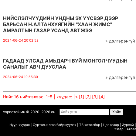
НИЙСЛЭЛЧҮҮДИЙН УНДНЫ ЭХ ҮҮСВЭР ДЭЭР
БАРЬСАН Н.АЛТАНХУЯГИЙН "ХААН ЖИМС"
АМРАЛТЫН ГАЗАР УСАНД АВТЖЭЭ
2024-06-24 20:02:52
» дэлгэрэнгүй
ГАДААД УЛСАД АМЬДАРЧ БУЙ МОНГОЛЧУУДЫН
САНАЛЫГ АВЧ ДУУСЛАА
2024-06-24 19:55:30
» дэлгэрэнгүй
Нийт 16 нийтлэлээс: 1-5 | хуудас:
|<
[1]
[2]
[3]
[4]
хориотой.мн © 2020-2026 он
Нүүр хуудас
|
Сурталчилгаа байршуулах
|
ТВ х
ө
т
ө
лб
ө
р
|
Цаг агаар
|
Зурхай
|
Ү
звэр
|
Аялал