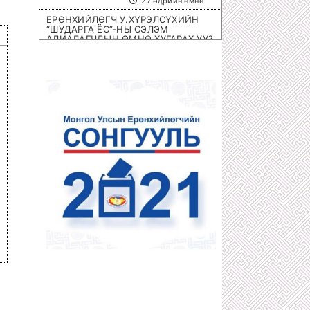
27 өдрийн өмнө
ЕРӨНХИЙЛӨГЧ У.ХҮРЭЛСҮХИЙН
“ШУДАРГА ЁС”-НЫ СЭЛЭМ
АЛИАЛАГЧДЫН ӨМНӨ ХУГАРАХ УУ?
1 сарын өмнө
ОЛИМПИЙН ЭРХ ОЛГОХ ШИРЭЭНИЙ
ТЕННИСНИЙ ОЛОН УЛСЫН
ТЭМЦЭЭН МОНГОЛД БОЛНО
1 сарын өмнө
ХОТЫН 8 НЭРИЙН БАРААНЫ
ДЭЛГҮҮРҮҮД ДАМПУУРЧ НИХТ
З.ТӨМӨРТӨМӨӨГИЙН “SEX SHOP”
ЦЭЦЭГЛЭН ХӨГЖЖЭЭ
1 сарын өмнө
ХУУЛЬЧ Г.ЭРДЭНЭБАТ: С.ЗОРИГИЙН
АЛЛАГЫГ УРДААС МАШ НАРИЙН
ТӨЛӨВЛӨСӨН БАЙСАН
1 сарын өмнө
П.ГАНБАЯР НАЧИНГ ТАМЛАЖ
АЛСАН ЦАГДАА НАР ЯМАР Ч ЯЛ
АВААГҮЙ
1 сарын өмнө
МЕГА ХУЛГАЙЧ Х.НЯМБААТАРЫГ
“ШУВУУ АЖИЛЛАГААГААР” НЬ
ДӨНГӨЛӨН АВЧРАХ ЦАГ БОЛЖЭЭ!