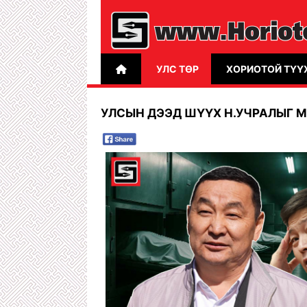
УЛС ТӨР
ХОРИОТОЙ ТҮҮ
УЛСЫН ДЭЭД ШҮҮХ Н.УЧРАЛЫГ М