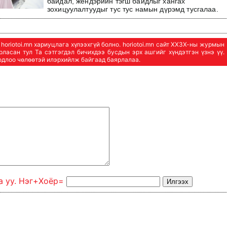
байдал, жендэрийн тэгш байдлыг хангах
зохицуулалтуудыг тус тус намын дүрэмд тусгалаа.
oriotoi.mn хариуцлага хүлээхгүй болно. horiotoi.mn сайт ХХЗХ-ны журмын
арласан тул Та сэтгэгдэл бичихдээ бусдын эрх ашгийг хүндэтгэн үзнэ үү.
бодлоо чөлөөтэй илэрхийлж байгаад баярлалаа.
а уу. Нэг+Xoёp=