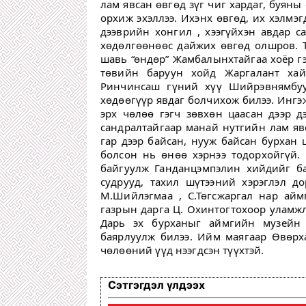
лам явсан өвгөд зүг чиг хардаг, буяны 
орхиж эхэллээ. Ихэнх өвгөд, их хэлм
дээврийн хонгил , хээгүйхэн авдар с
хөдөлгөөнөөс дайжих өвгөд олшров. 
шавь “өндөр” Жамбалынхтайгаа хоёр гэ
төвийн баруун хойд Жаргалант хай
Ринчинсаш гүний хүү Шийрэвнямбуу 
хөдөөгүүр явдаг болчихож билээ. Ингэ
эрх чөлөө гэгч зөвхөн цаасан дээр 
сандралтайгаар манай нутгийн лам явс
гар дээр байсан, нууж байсан бурхан 
болсон нь өнөө хэрнээ тодорхойгүй. Г
байгуулж Ганданцэмпэлин хийдийг ба
судрууд, тахил шүтээний хэрэглэл д
М.Шийлэгмаа , С.Төгсжаргал нар ай
газрын дарга Ц. Охинтогтохоор уламж
Дарь эх бурханыг аймгийн музейн 
баярлуулж билээ. Ийм маягаар Өвөрх
чөлөөний үүд нээгдсэн түүхтэй.
Сэтгэгдэл үлдээх