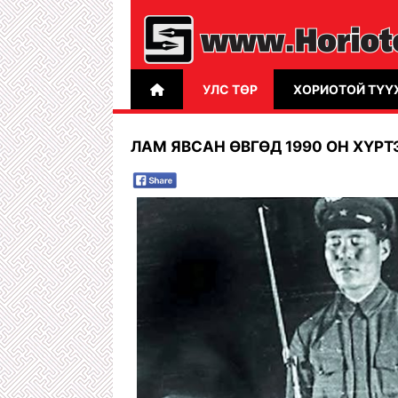
УЛС ТӨР
ХОРИОТОЙ ТҮҮ
ЛАМ ЯВСАН ӨВГӨД 1990 ОН ХҮР