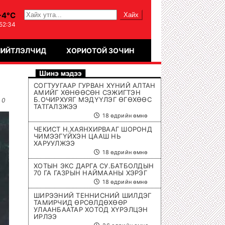
-4°C
:52:35
НИЙТЛЭЛЧИД
ХОРИОТОЙ ЗОЧИН
СОГТУУГААР ГУРВАН ХҮНИЙ АЛТАН
АМИЙГ ХӨНӨӨСӨН СЭЖИГТЭН
Б.ОЧИРХУЯГ МЭДҮҮЛЭГ ӨГӨХӨӨС
0
ТАТГАЛЗЖЭЭ
18 өдрийн өмнө
ЧЕКИСТ Н.ХАЯНХИРВААГ ШОРОНД
ЧИМЭЭГҮЙХЭН ЦААШ НЬ
ХАРУУЛЖЭЭ
18 өдрийн өмнө
ХОТЫН ЭКС ДАРГА СУ.БАТБОЛДЫН
70 ГА ГАЗРЫН НАЙМААНЫ ХЭРЭГ
18 өдрийн өмнө
ШИРЭЭНИЙ ТЕННИСНИЙ ШИЛДЭГ
ТАМИРЧИД ӨРСӨЛДӨХӨӨР
УЛААНБААТАР ХОТОД ХҮРЭЛЦЭН
ИРЛЭЭ