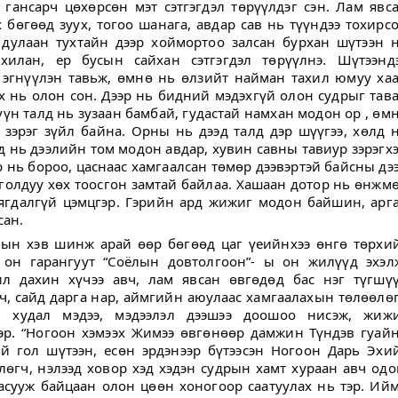
 гансарч цөхөрсөн мэт сэтгэгдэл төрүүлдэг сэн. Лам явс
 бөгөөд зуух, тогоо шанага, авдар сав нь түүндээ тохирс
 дулаан тухтайн дээр хоймортоо залсан бурхан шүтээн 
хилан, ер бусын сайхан сэтгэгдэл төрүүлнэ. Шүтээнд
 эгнүүлэн тавьж, өмнө нь өлзийт найман тахил юмуу ха
х нь олон сон. Дээр нь бидний мэдэхгүй олон судрыг тав
үүн талд нь зузаан бамбай, гудастай намхан модон ор , өм
 зэрэг зүйл байна. Орны нь дээд талд дэр шүүгээ, хөлд 
д нь дээлийн том модон авдар, хувин савны тавиур зэрэгх
р нь бороо, цаснаас хамгаалсан төмөр дээвэртэй байсны дэ
 голдуу хөх тоосгон замтай байлаа. Хашаан дотор нь өнжм
аягдалгүй цэмцгэр. Гэрийн ард жижиг модон байшин, арг
сан.
лын хэв шинж арай өөр бөгөөд цаг үеийнхээ өнгө төрхи
 он гарангуут “Соёлын довтолгоон”- ы он жилүүд эхэл
л дахин хүчээ авч, лам явсан өвгөдөд бас нэг түгшү
ч, сайд дарга нар, аймгийн аюулаас хамгаалахын төлөөлө
н худал мэдээ, мэдээлэл дээшээ доошоо нисэж, жиж
эр. “Ногоон хэмээх Жимээ өвгөнөөр дамжин Түндэв гуай
й гол шүтээн, есөн эрдэнээр бүтээсэн Ногоон Дарь Эхи
гч, нэлээд ховор хэд хэдэн судрын хамт хураан авч одо
 асууж байцаан олон цөөн хоногоор саатуулах нь тэр. Ий