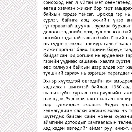
сонсоход нэг л уйтай мэт сөөнгөтөөд,
өвгөд хэвчлэн жижиг бор гэрт амьдрах
байхын хэрдээ тансаг. Ороход гэр нь
сүрлэг, байнга арц хүжийн үнэр ан
гүнгэрваатай шуумал, зурмал бурхдыг
долоон эрдэнийг өрж, зул өргөсөн бай
өнгийн хадагтай залсан байх. Гэрийн з
нь судрын эвхдэг тавиур, галын хаалт
жижиг эргэнэг байх. Гэрийн баруун тал
байдаг сан. Эд хогшил нь ердөө энэ. Гэ
гэрийн үүднээс хашааны хаалга хүртэл
өвс халиурч байхын дээр элдэв хог х
түлшний саравч нь зэрэгцэн харагддаг 
Эхнэр хүүхэдтэй өвгөдийн аж амьдра
хадгалсан шинжтэй байлаа.
1960-аад
шашингүйн суртал нэвтрүүлгийн ажи
нэмэгдэв. Элдэв хяналт шалгалт олшир
нар сүлжилдэж эхэллээ. Элдэв үнэ
хэлмэгдлийн салхи хөгжиж эхлэх нь т
шүтэгдэж байсан Сайн ноёны хүрээни
аймгийн дотоодыг хамгаалахын төлөөлө
Хэд хэдэн өвгөдийг аймаг руу “ачиж”,