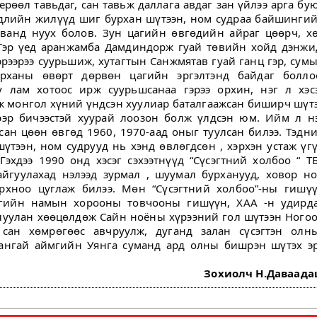
ерөөл тавьдаг, сан тавьж даллага авдаг зан үйлээ арга бу
эгдлийн жилүүд шиг бурхан шүтээн, ном судраа байшинги
аванд нуух болов. Зун цагийн өвгөдийн айраг цөөрч, х
Тэр үед аранжамба Дамдиндорж гуай төвийн хойд дэнжи
рээрээ суурьшиж, хутагтын Санжмятав гуай ганц гэр, сум
рханы өвөрт дөрвөн цагийн эргэлтэнд байдаг болло
лам хотоос ирж суурьшсанаа гэрээ орхин, нэг л хэс
ж монгол хүний үндсэн хуулиар баталгаажсан биширч шүт
дээр бичээстэй хуурай лоозон болж үлдсэн юм. Ийм л н
ан цөөн өвгөд 1960, 1970-аад оныг туулсан билээ. Тэдн
шүтээн, ном судрууд нь хэнд өвлөгдсөн , хэрхэн устаж үг
эхдээ 1990 онд хэсэг сэхээтнүүд “Сүсэгтний холбоо “ Т
йгуулахад нэлээд зурмал , шуумал бурханууд, ховор н
орхноо цуглаж билээ. Мөн “Сүсэгтний холбоо”-ны гишү
мгийн намын хорооны товчооны гишүүн, ХАА -н удирд
луулан хөөцөлдөж Сайн ноёны хүрээний гол шүтээн Ного
сан хөмрөгөөс авчруулж, дуганд залан сүсэгтэн олн
ангай аймгийн Уянга суманд ард олны бишрэн шүтэх э
Зохиолч Н.Даваад