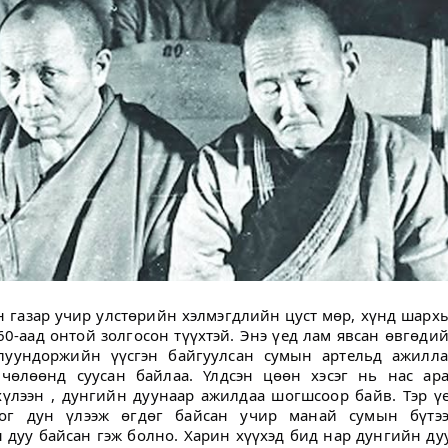
 газар учир улстөрийн хэлмэгдлийн цуст мөр, хүнд шарх
60-аад онтой золгосон түүхтэй. Энэ үед лам явсан өвгөди
уундоржийн үүсгэн байгуулсан сумын артельд ажилл
 чөлөөнд суусан байлаа. Үлдсэн цөөн хэсэг нь нас ар
хүлээн , дунгийн дуунаар ажилдаа шогшсоор байв. Тэр ү
иог дун үлээж өгдөг байсан учир манай сумын бүтэ
 дуу байсан гэж болно. Харин хүүхэд бид нар дунгийн ду