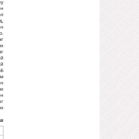
юу
ТӨРИЙН ХАР ХЭРҮҮЛЧ
1 сарын өмнө
йн
өл
500 ТЭРБУМЫГ АВСАН ХЯТАД
КОМПАНИЙН МӨНГӨӨР АЯЛСАН
д,
НИЙСЛЭЛИЙН ХУРГАН ДАРГА НАРТ
ын
ХАРИУЦЛАГА ТООЦЪЁ!
о.
2 сарын өмнө
эг
З.ТӨМӨРТӨМӨӨ, Ч.ТӨГСДЭЛГЭР
эх
ХОЁРЫН ХОРШСОН ТӨГС ЛУЙВАР
эг
2 сарын өмнө
ий
ТӨРИЙН ӨМЧИЙН БОДЛОГО
үй
ЗОХИЦУУЛАЛТЫН ГАЗАР ТӨРИЙН
БУС БАЙГУУЛЛАГЫН ӨМЧИЙГ
ББ
ЭЗЭМШИЛДЭЭ АВАХААР УЛАЙРЧ
ом
БАЙНА
үн
2 сарын өмнө
ах
С.АМАРСАЙХАН: ХУУЛЬ ИРГЭНЭЭ
он
ХАМГААЛДАГ ШИГ ХУУЛЬ
ыг
САХИУЛАГЧДАА Ч ХАМГААЛДАГ
БАЙХ ЁСТОЙ!
рх
2 сарын өмнө
Х.НЯМБААТАР, О.ЭНХБААТАР
аш
НАРЫН УДИРДСАН УЛС ДАМНАСАН
АРХИДАЛТААС БОЛЖ НЭГЭН ЗАЛУУ
АМИА АЛДЖЭЭ
2 сарын өмнө