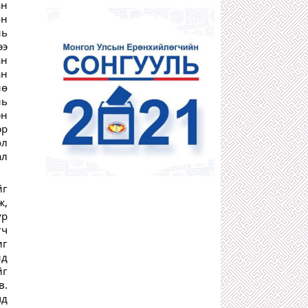
ан
1 сарын өмнө
он
ДӨЧИН МЯНГАТЫН АТАМАНУУДЫН
нь
НЭГ С.ХИШИГБУЯН
ээ
1 сарын өмнө
ан
400 ИХ НАЯДЫН НӨӨЦТЭЙ
ан
“БОРТЭЭГ”-ИЙГ Д.АМАРБАЯСГАЛАН
БУС АРД ТҮМЭН АШГИЙГ НЬ
нө
ХҮРТЭХЭЭР БОЛЖЭЭ
нь
1 сарын өмнө
эн
КОМИНТЕРНЫ ЗААВРААР ДӨРВӨД
эр
АРД УЛС БАЙГУУЛАХЫГ
өл
САНААРХСАН З.ШИЖЭЭ,
Ө.БАДРАХЫН ТҮҮХ
ал
1 сарын өмнө
"ГАЛЗУУ" БУМАА БУЮУ ЖҮЖИГЧИН
йг
Т.ЦЭВЭЭНЖАВ УРЛАГИЙН ТӨЛӨӨ
ж,
БИЕЭ, СЭТГЭЛЭЭ ХАЙРЛАХГҮЙ
ЗҮТГЭСЭЭР 58 НАСАНДАА ТЭНГЭРТ
үр
ДЭВШЖЭЭ
гч
1 сарын өмнө
иг
АТГ-Т ШАЛГАГДААД ЭХЭЛСЭН
нд
ХОТЫН ЗАМ ЗАСВАРЫН ДАРГА
йг
О.ЭНХБААТАР АЖЛАА ХИЙСЭЭР
БАЙХ УУ?!
в.
1 сарын өмнө
мд