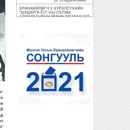
26 өдрийн өмнө
ЕРӨНХИЙЛӨГЧ У.ХҮРЭЛСҮХИЙН
“ШУДАРГА ЁС”-НЫ СЭЛЭМ
АЛИАЛАГЧДЫН ӨМНӨ ХУГАРАХ УУ?
1 сарын өмнө
ОЛИМПИЙН ЭРХ ОЛГОХ ШИРЭЭНИЙ
ТЕННИСНИЙ ОЛОН УЛСЫН
ТЭМЦЭЭН МОНГОЛД БОЛНО
1 сарын өмнө
ХОТЫН 8 НЭРИЙН БАРААНЫ
ДЭЛГҮҮРҮҮД ДАМПУУРЧ НИХТ
З.ТӨМӨРТӨМӨӨГИЙН “SEX SHOP”
ЦЭЦЭГЛЭН ХӨГЖЖЭЭ
1 сарын өмнө
ХУУЛЬЧ Г.ЭРДЭНЭБАТ: С.ЗОРИГИЙН
АЛЛАГЫГ УРДААС МАШ НАРИЙН
ТӨЛӨВЛӨСӨН БАЙСАН
1 сарын өмнө
ыг
йн
П.ГАНБАЯР НАЧИНГ ТАМЛАЖ
АЛСАН ЦАГДАА НАР ЯМАР Ч ЯЛ
аж
АВААГҮЙ
ай
1 сарын өмнө
ед
МЕГА ХУЛГАЙЧ Х.НЯМБААТАРЫГ
эн
“ШУВУУ АЖИЛЛАГААГААР” НЬ
уг
ДӨНГӨЛӨН АВЧРАХ ЦАГ БОЛЖЭЭ!