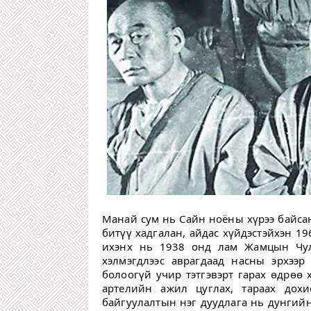
Манай сум нь Сайн ноёны хүрээ байсан
битүү хадгалан, айдас хүйдэстэйхэн 19
ихэнх нь 1938 онд лам Жамцын Чул
хэлмэгдлээс аврагдаад насны эрхээр
болоогүй учир тэтгэвэрт гарах өдрөө 
артелийн ажил цуглах, тараах дох
байгуулалтын нэг дуудлага нь дунгийн