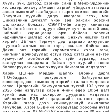
Хууль зүй, дотоод хэргийн сайд Д.Мөнх-Эрдэнийн
хэлснээр, энэхүү аймшигт хэргийг үйлдсэн этгээдэд
авсан эмнэлгийн албадлагын арга хэмжээ өнөөгийн
Эрүүгийн хуулийн дагуу явагдсан эсэх, мөн
шинжээчийн дүгнэлт үнэн зөв байсан эсэхийг
шалгахаар болжээ. СЭМҮТ-ийн хатуу хяналтад
байх ёстой өвчтөн гадуур ийнхүү сул чөлөөтэй явж,
нийгмийн харилцаанд орж байсан эсэхийг
нарийвчлан шалгах юм байна. Энэхүү ноцтой гэмт
хэргийг ЦЕГ-ын Тэргүүн дэд даргаар ахлуулсан
шуурхай ажлын хэсэг гарч, шалгаж байгаа аж.
Дахин энэ төрлийн харамсалтай хэрэг гарч,
нийгмийг цочирдуулах ёсгүй гээд сэтгэцийн өвчтэй
хүмүүстэй холбоотой эрх зүйн хүрээнд засч
залруулах шаардлага байгаа тул хуулийн төсөл
боловсруулах ажлыг эхлүүлж байгаагаа мэдэгдлээ.
Харин ЦЕГ-ын Мөрдөн шалгах албаны дарга
П.Очбадрах прокурорын байгууллагын
зөвшөөрөгдсөн хэмжээнд хэргийн талаар мэдээлэл
өглөө. Цагдаагийн байгууллагын тусгай 102 утсанд
2026 оны нэгдүгээр сарын 4-ний өдөр 10:54 цагт
хүний амь нас хохирсон дуудлага мэдээлэл
нийслэлийн БЗД-ийн цагдаагийн хэлтэст ирсэн.
Хэргийн газар дээр хойшлуулшгүй ажиллагаа
явуулсан. Хэрэг БЗД-ийн хоёрдугаар хорооны нутаг
дэвсгэрт гарч, 07:55-10:52 цагийн хооронд 30 настай