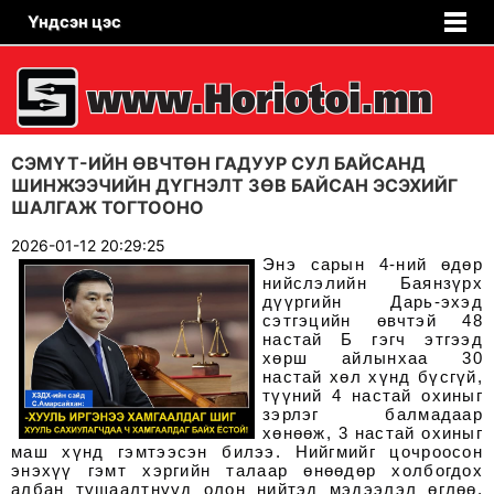
Үндсэн цэс
СЭМҮТ-ИЙН ӨВЧТӨН ГАДУУР СУЛ БАЙСАНД
ШИНЖЭЭЧИЙН ДҮГНЭЛТ ЗӨВ БАЙСАН ЭСЭХИЙГ
ШАЛГАЖ ТОГТООНО
2026-01-12 20:29:25
Энэ сарын 4-ний өдөр
нийслэлийн Баянзүрх
дүүргийн Дарь-эхэд
сэтгэцийн өвчтэй 48
настай Б гэгч этгээд
хөрш айлынхаа 30
настай хөл хүнд бүсгүй,
түүний 4 настай охиныг
зэрлэг балмадаар
хөнөөж, 3 настай охиныг
маш хүнд гэмтээсэн билээ. Нийгмийг цочроосон
энэхүү гэмт хэргийн талаар өнөөдөр холбогдох
албан тушаалтнууд олон нийтэд мэдээлэл өглөө.