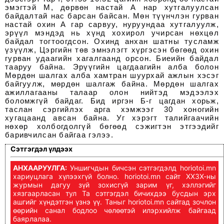
эмэгтэй М, дөрвөн настай А нар хутгалуулсан
байдалтай нас барсан байсан. Мөн түүнчлэн гурван
настай охин А гар сарвуу, нуруундаа хутгалуулж,
эрүүл мэндэд нь хүнд хохирол учирсан нөхцөл
байдал тогтоогдсон. Охинд анхан шатны тусламж
үзүүлж, Цэргийн төв эмнэлэгт хүргэсэн бөгөөд охин
гурван удаагийн хагалгаанд орсон. Биеийн байдал
тааруу байна. Эрүүгийн цагдаагийн алба болон
Мөрдөн шалгах алба хамтран шуурхай ажлын хэсэг
байгуулж, мөрдөн шалгаж байна. Мөрдөн шалгах
ажиллагааны талаар олон нийтэд мэдээлэх
боломжгүй байдаг. Бид иргэн Б-г цагдан хорьж,
таслан сэргийлэх арга хэмжээг 30 хоногийн
хугацаанд авсан байна. Уг хэрэгт талийгаачийн
нөхөр холбогдолгүй бөгөөд сэжигтэн этгээдийг
баривчилсан байгаа гэлээ.
Сэтгэгдэл үлдээх
АНХААРУУЛГА:
Уншигчдын бичсэн сэтгэгдэлд horiotoi.mn
хариуцлага хүлээхгүй болно. horiotoi.mn сайт ХХЗХ-ны
журмын дагуу зүй зохисгүй зарим үг, хэллэгийг
хязгаарласан тул Та сэтгэгдэл бичихдээ бусдын эрх
ашгийг хүндэтгэн үзнэ үү. Таныг horiotoi.mn сайтад зочлон
өөрийн санал бодлоо чөлөөтэй илэрхийлж байгаад
баярлалаа.