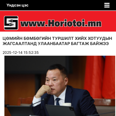
Үндсэн цэс
ЦӨМИЙН БӨМБӨГИЙН ТУРШИЛТ ХИЙХ ХОТУУДЫН
ЖАГСААЛТАНД УЛААНБААТАР БАГТАЖ БАЙЖЭЭ
2025-12-14 15:52:35