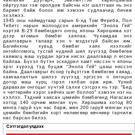
ойртуулах гэж оролдож байсны нэг шалтгаан нь энэ
баримт байж болох юм хэмээн судлаачид бичиж
эхэлжээ.
1945 оны наймдугаар сарын 6-нд Том Фереби, Пол
Тибетс нарын жолоодсон америкийн “Энола Гей”
нэртэй В-29 бөмбөгдөгч онгоц японы Хирошима хот
дээр атомын бөмбөг хаялаа. Чухамдаа энэ
даалгаврын талаар хэн ч мэдэхгүй байсан юм.
Багийнхны хувьд бөмбөг хаях нээлхийг
онгойлгомогц тусгай нүдний шил зүүгээд бөмбөгөө
хаямагц маш хурдан эргэж нисэх даалгавар л өгсөн
байлаа. Бүхэл бүтэн эскадрил хамт ниссэн ч японы
эрэг хүрээд тэд буцаж “Энола Гей” цааш ниссэн
байна. Даалгаврыг ёсоор гүйцэтгэж бөмбөгөө хаяад,
хамгаалалтын шилээ зүүгээд эргэсэн ч онгоцон
дотор маш хурц гэрэл гялбан орж ирж. Үүний
дараахан онгоцыг хүчтэй салхи сэгсрэх нь тэр. “Бид
ч чөтгөрийн хэрэг хийчих шиг боллоо” хэмээн нэг нь
хэллээ. Тэдний хаясан цөмийн бөмбөгөнд Нагасаки
хотод 140 орчим мянган хүн, Хирошима хотод 80
мянга гаруй хүн нас барж, мөн 200 гаруй мянган хүн
цөмийн бөмбөгийн хорт нөлөөгөөр өвчнөөр тарчилж
нас барсан билээ.
Сэтгэгдэл үлдээх