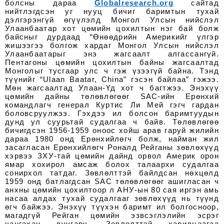
болсны дараа
Globalresearch.org
сайтад
нийтлэгдсэн уг нууц бичиг баримтын тухай
дэлгэрэнгүй өгүүлэлд Монгол Улсын нийслэл
Улаанбаатар хот цөмийн цохилтын нэг бай болж
байсныг дурдаад “Өнөөдрийн Америкийг үлгэр
жишээгээ болгож хардаг Монгол Улсын нийслэл
Улаанбаатарыг энэ жагсаалт алгассангүй.
Пентагоны цөмийн цохилтын байны жагсаалтад
Монголыг тусгаар улс ч гэж үзээгүй байна. Тэнд
түүнийг “Ulaan Baatar, China” гэсэн байлаа” гэжээ.
Мөн жагсаалтад Улаан-Үд хот ч багтжээ. Энэхүү
цөмийн дайны төлөвлөгөөг SAC-ийн Ерөнхий
командлагч генерал Куртис Ли Мей гэгч гардан
боловсруулжээ. Гэхдээ ил болсон баримтуудын
дунд ул суурьтай судалгаа ч байв. Төлөвлөгөө
бичигдсэн 1956-1959 оноос хойш арав гаруй жилийн
дараа 1980 онд Ерөнхийлөгч болж, найман жил
засагласан Ерөнхийлөгч Роналд Рейганы зөвлөхүүд
хэрвээ ЗХУ-тай цөмийн дайнд орвол Америк орон
ямар хохирол амсаж болох талаархи судалгаа
сонирхол татдаг. Зөвлөлттэй байлдсан нөхцөлд
1959 онд батлагдсан SAC төлөвлөгөөг ашигласан ч
анхны цөмийн цохилтоор л АНУ-ын 80 сая иргэн амь
насаа алдах тухай судалгааг зөвлөхүүд нь түүнд
өгч байжээ. Энэхүү түүхэн баримт ил болгосноор,
магадгүй Рейган цөмийн эзвсэглэлийн эсрэг
чангахан дуугарч, Зөвлөлттэй харилцаагаа