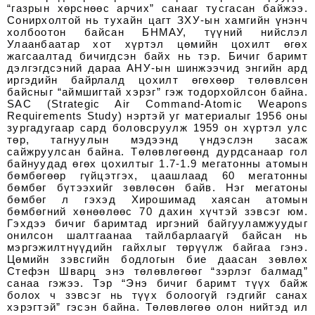
“газрын хөрснөөс арчих” санааг тусгасан байжээ.
Сонирхолтой нь тухайн цагт ЗХУ-ын хамгийн үнэнч
холбоотон байсан БНМАУ, түүний нийслэл
Улаанбаатар хот хүртэл цөмийн цохилт өгөх
жагсаалтад бичигдсэн байх нь тэр. Бичиг баримт
дэлгэгдсэний дараа АНУ-ын шинжээчид энгийн ард
иргэдийн байрлалд цохилт өгөхөөр төлөвлсөн
байсныг “аймшигтай хэрэг” гэж тодорхойлсон байна.
SAC (Strategic Air Command-Atomic Weapons
Requirements Study) нэртэй уг материалыг 1956 оны
зургадугаар сард боловсруулж 1959 он хүртэл улс
төр, тагнуулын мэдээнд үндэслэн засаж
сайжруулсан байна. Төлөвлөгөөнд дурдсанаар гол
байнуудад өгөх цохилтыг 1.7-1.9 мегатонны атомын
бөмбөгөөр гүйцэтгэх, цаашлаад 60 мегатонны
бөмбөг бүтээхийг зөвлөсөн байв. Нэг мегатоны
бөмбөг л гэхэд Хирошимад хаясан атомын
бөмбөгний хөнөөлөөс 70 дахин хүчтэй зэвсэг юм.
Гэхдээ бичиг баримтад иргэний байгууламжуудыг
онилсон шалтгаанаа тайлбарлаагүй байсан нь
мэргэжилтнүүдийн гайхлыг төрүүлж байгаа гэнэ.
Цөмийн зэвсгийн бодлогын бие даасан зөвлөх
Стефэн Шварц энэ төлөвлөгөөг “зэрлэг балмад”
санаа гэжээ. Тэр “Энэ бичиг баримт түүх байж
болох ч зэвсэг нь түүх болоогүй гэдгийг санах
хэрэгтэй” гэсэн байна. Төлөвлөгөө олон нийтэд ил