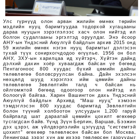
Улс гүрнүүд олон арван жилийн өмнөх төрийн
мэдлийн нууц баримтуудаа тодорхой хугацааны
дараа нууцын зэрэглэлээс хасч олон нийтэд ил
болгон судалгааны эргэлтэд оруулдаг. Энэ ёсоор
АНУ-ын Үндэсний Аюулгүй байдлын архив 2015 онд
59 жилийн өмнөх нэгэн нууц баримтыг дэлгэсэн
тухай түүх сонирхогчдодоо өгүүлье. 1956 он бол
АНУ, ЗХУ-ын харилцаа ид хүйтэрч, Хүйтэн дайнд
дэлхий дахин хоёр хуваагдаж байсан үе бөгөөд
Пентагоноос 800 хуудас бүхий цөмийн дайны
төлөвлөгөө боловсруулсан байна. Дайн эхэлсэн
нөхцөлд шууд хэрэглэх ийм цөмийн дайны
төлөвлөгөө Зөвлөлтийн талд ч байсан нь
ойлгомжтой бөгөөд одоогоор олон нийтэд ил
болоогүй байгаа. Харин Вашингтон дахь Үндэсний
Аюулгүй байдлын Архивд “Маш нууц” хэмээн
тэмдэглэсэн 800 хуудас баримтад Зөвлөлтийн
болон түүний холбоотон улсуудын 1,200 гаруй
байрлалд шат дараатай цөмийн цохилт өгөхөөр
тусгагдсан байв. Үүнд Зүүн Берлин, Варшав, Бээжин
дэх цэрэг, аж үйлдвэрлэлийн цэгүүдэд “системтэй
цохилт” өгөхөөр төлөвлөсөн байсан бол Москва,
Ленинград зэрэг хүн ам ихээр төвлөрсөн газруудыг