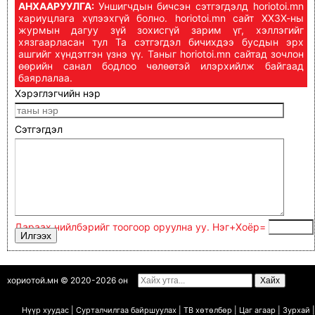
АНХААРУУЛГА:
Уншигчдын бичсэн сэтгэгдэлд horiotoi.mn
хариуцлага хүлээхгүй болно. horiotoi.mn сайт ХХЗХ-ны
журмын дагуу зүй зохисгүй зарим үг, хэллэгийг
хязгаарласан тул Та сэтгэгдэл бичихдээ бусдын эрх
ашгийг хүндэтгэн үзнэ үү. Таныг horiotoi.mn сайтад зочлон
өөрийн санал бодлоо чөлөөтэй илэрхийлж байгаад
баярлалаа.
Хэрэглэгчийн нэр
Сэтгэгдэл
Дараах нийлбэрийг тоогоор оруулна уу. Нэг+Xoёp=
хориотой.мн © 2020-2026 он
Нүүр хуудас
|
Сурталчилгаа байршуулах
|
ТВ х
ө
т
ө
лб
ө
р
|
Цаг агаар
|
Зурхай
|