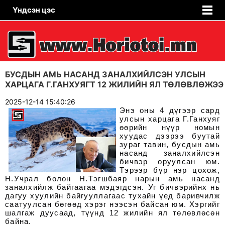
Үндсэн цэс
БУСДЫН АМЬ НАСАНД ЗАНАЛХИЙЛСЭН УЛСЫН
ХАРЦАГА Г.ГАНХУЯГТ 12 ЖИЛИЙН ЯЛ ТӨЛӨВЛӨЖЭЭ
2025-12-14 15:40:26
Энэ оны 4 дүгээр сард
улсын харцага Г.Ганхуяг
өөрийн нүүр номын
хуудас дээрээ буутай
зураг тавин, бусдын амь
насанд заналхийлсэн
бичвэр оруулсан юм.
Тэрээр бүр нэр цохож,
Н.Учрал болон Н.Тэгшбаяр нарын амь насанд
заналхийлж байгаагаа мэдэгдсэн. Уг бичвэрийнх нь
дагуу хуулийн байгууллагаас тухайн үед баривчилж
саатуулсан бөгөөд хэрэг нээсэн байсан юм. Хэргийг
шалгаж дуусаад, түүнд 12 жилийн ял төлөвлөсөн
байна.