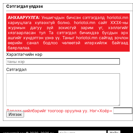
Сэтгэгдэл үлдээх
АНХААРУУЛГА:
Уншигчдын бичсэн сэтгэгдэлд horiotoi.mn
хариуцлага хүлээхгүй болно. horiotoi.mn сайт ХХЗХ-ны
журмын дагуу зүй зохисгүй зарим үг, хэллэгийг
хязгаарласан тул Та сэтгэгдэл бичихдээ бусдын эрх
ашгийг хүндэтгэн үзнэ үү. Таныг horiotoi.mn сайтад зочлон
өөрийн санал бодлоо чөлөөтэй илэрхийлж байгаад
баярлалаа.
Хэрэглэгчийн нэр
Сэтгэгдэл
Дараах нийлбэрийг тоогоор оруулна уу. Нэг+Xoёp=