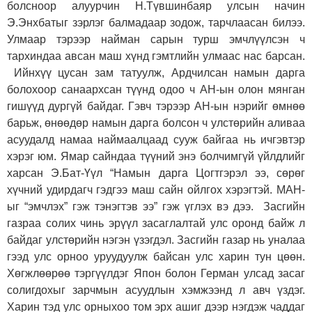
болсноор алуурчин Н.Түвшинбаяр улсын начин
Э.Энхбатыг зэрлэг балмадаар зодож, тарчлаасан билээ.
Улмаар тэрээр найман сарын турш эмчлүүлсэн ч
тархиндаа авсан маш хүнд гэмтлийн улмаас нас барсан.
Ийнхүү цусан зам татуулж, Ардчилсан намын дарга
болохоор санаархсан түүнд одоо ч АН-ын олон мянган
гишүүд дургүй байдаг. Гэвч тэрээр АН-ын нэрийг өмнөө
барьж, өнөөдөр намын дарга болсон ч улстөрийн аливаа
асуудалд намаа наймаалцаад сууж байгаа нь ичгэвтэр
хэрэг юм. Ямар сайндаа түүний энэ болчимгүй үйлдлийг
харсан Э.Бат-Үүл “Намын дарга Цогтгэрэл ээ, сөрөг
хүчний удирдагч гэдгээ маш сайн ойлгох хэрэгтэй. МАН-
ыг “эмчлэх” гэж тэнэгтэв ээ” гэж үглэх вэ дээ. Засгийн
газраа солих чинь эрүүл засаглалтай улс оронд байж л
байдаг улстөрийн нэгэн үзэгдэл. Засгийн газар нь уналаа
гээд улс орноо уруудуулж байсан улс харин тун цөөн.
Хөгжлөөрөө тэргүүлдэг Япон болон Герман улсад засаг
солигдохыг зарчмын асуудлын хэмжээнд л авч үздэг.
Харин тэд улс орныхоо том эрх ашиг дээр нэгдэж чаддаг