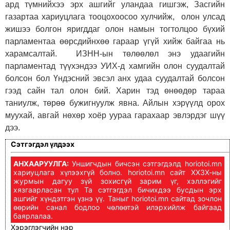
ард түмнийхээ эрх ашгийг уландаа гишгэж, Засгийн
газартаа хариуцлага тооцохоосоо хулчийж, олон улсад
жишээ болгон яригддаг олон намын тогтолцоо бүхий
парламентаа өөрсдийнхөө гараар үгүй хийж байгаа нь
харамсалтай. ИЗНН-ын төлөөлөл энэ удаагийн
парламентад түүхэндээ УИХ-д хамгийн олон суудалтай
болсон бол Үндэсний эвсэл анх удаа суудалтай болсон
гээд сайн тал олон бий. Харин тэд өнөөдөр тараа
таниулж, төрөө бужигнуулж явна. Айлын хэрүүлд орох
муухай, авгай нөхөр хоёр уураа гарахаар эвлэрдэг шүү
дээ.
Сэтгэгдэл үлдээх
АНХААРУУЛГА:
Уншигчдын бичсэн сэтгэгдэлд horiotoi.mn
хариуцлага хүлээхгүй болно. horiotoi.mn сайт ХХЗХ-ны
журмын дагуу зүй зохисгүй зарим үг, хэллэгийг
хязгаарласан тул Та сэтгэгдэл бичихдээ бусдын эрх
ашгийг хүндэтгэн үзнэ үү. Таныг horiotoi.mn сайтад зочлон
өөрийн санал бодлоо чөлөөтэй илэрхийлж байгаад
баярлалаа.
Хэрэглэгчийн нэр