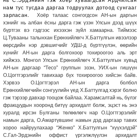
нь С.Эрдэнийн гэж хоёр хуваагдсан Ардчилсан
нам тус тусдаа даргаа тодруулах дотоод сунгааг
зарласан.
Хоёр талаас сонгогдсон АН-ын даргын
хэнийг нь албан ёсны дарга гэж үзэн Улсын дээд шүүх
бүртгэх вэ гэдгээс ихээхэн зүйл хамаарна. Тиймээс
Ц.Тувааны талынхан Ерөнхийлөгч Х.Баттулгын ивээлээр
өөрсдийн нэр дэвшигчийг УДШ-д бүртгүүлэн, өөрийн
хүнийг АН-ын дарга болгохоор тохироогоо аль эрт
хийжээ. Монгол Улсын Ерөнхийлөгч Х.Баттулгын хувьд
АН-ын даргаар “Тесо” группын эзэн, УИХ-ын гишүүн
О.Цогтгэрэлийг тавих
аар бүх тохироогоо хийсэн байв.
Хэрвээ О.Цогтгэрэл АН-ын дарга болбол
Ерөнхийлөгчийн сонгуулийн үед Х.Баттулгад хэрэг болно
гэж тэрээр давхар тооцож бай
лаа. Харамсалтай нь, бүлэг
фракцуудын хооронд битүү архидалт болж, эцэст нь энэ
хуралд ирсэн Булганы төлөөлөгч нар О.Цогтгэрэлийг
намын дарга, О.Амартүвшинг намын дэд даргаар тавих
хороо найруулахаар “Женко” Х.Баттулгын “хүүхэлдэй”
С.Гал-Эрдэнийн оффист үргэлжлүүлэн архидалт