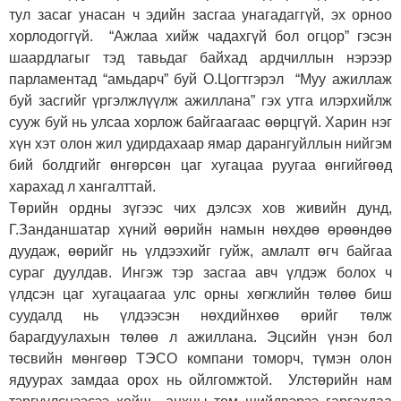
тул засаг унасан ч эдийн засгаа унагадаггүй, эх орноо
хорлодоггүй. “Ажлаа хийж чадахгүй бол огцор” гэсэн
шаардлагыг тэд тавьдаг байхад ардчиллын нэрээр
парламентад “амьдарч” буй О.Цогтгэрэл
“Муу ажиллаж
буй засгийг үргэлжлүүлж ажиллана” гэх утга илэрхийлж
сууж буй нь улсаа хорлож байгаагаас өөрцгүй. Харин нэг
хүн хэт олон жил удирдахаар ямар дарангуйллын нийгэм
бий болдгийг өнгөрсөн цаг хугацаа руугаа өнгийгөөд
харахад л хангалттай.
Төрийн ордны зүгээс чих дэлсэх хов живийн дунд,
Г.Занданшатар хүний өөрийн намын нөхдөө өрөөндөө
дуудаж, өөрийг нь үлдээхийг гуйж, амлалт өгч байгаа
сураг дуулдав. Ингэж тэр засгаа авч үлдэж болох ч
үлдсэн цаг хугацаагаа улс орны хөгжлийн төлөө биш
суудалд нь үлдээсэн нөхдийнхөө өрийг төлж
барагдуулахын төлөө л ажиллана. Эцсийн үнэн бол
төсвийн мөнгөөр ТЭСО компани томорч, түмэн олон
ядуурах замдаа орох нь ойлгомжтой. Улстөрийн нам