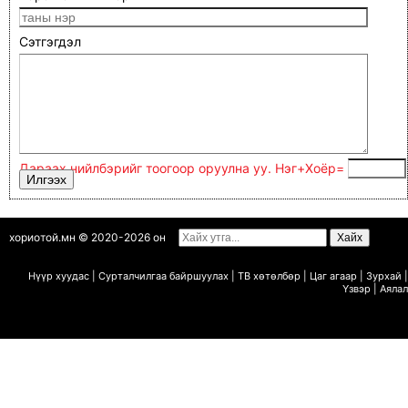
Сэтгэгдэл
Дараах нийлбэрийг тоогоор оруулна уу. Нэг+Xoёp=
хориотой.мн © 2020-2026 он
Нүүр хуудас
|
Сурталчилгаа байршуулах
|
ТВ х
ө
т
ө
лб
ө
р
|
Цаг агаар
|
Зурхай
|
Ү
звэр
|
Аялал