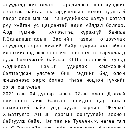
асуудалд хутгалдаж, ардчиллын нэр хүндийг
сэвтээж байгаа нь ардчиллын төлөө тууштай
явдаг олон мянган гишүүдийнхээ халуун сэтгэл
рүү хүйтэн ус цацсантай адил үйлдэл боллоо.
Ард түмний хүлээлтэд хүрэхгүй байгаа
Г.Занданшатарын Засгийн газрыг огцруулах
асуудалд сөрөг хүчний байр сууриа жинтэйхэн
илэрхийлээд жинхэнэ улстөрч гэдгээ харуулаад
суух боломжтой байлаа. О.Цогтгэрэлийн хувьд
Ардчилсан намыг удирдах хэмжээний
бэлтгэгдсэн улстөрч биш гэдгийг бид олон
жишээнээс харж болно. Нэгэн ноцтой түүхийг
эргэн сануулъя.
2021 оны 04 дүгээр сарын 02-ны өдөр. Дэлхий
нийтээрээ айж байсан ковидын цар тахал
намжаагүй байх үед хууль зөрчин, “Женко”
Х.Баттулга АН-ын даргын сонгуулийг зохион
байгуулж байв. Нэг тал нь Тувааных, нөгөө тал