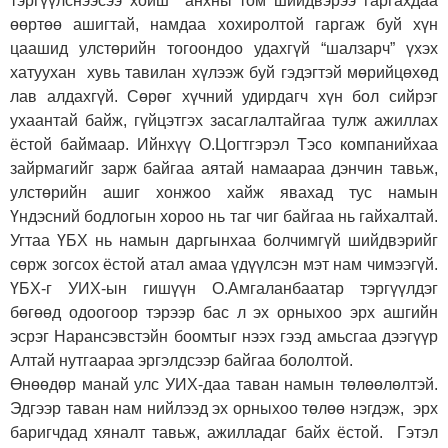
тэргүүлснээсээ хойш анхны том шийдвэрээ гаргахдаа
өөртөө ашигтай, намдаа хохиролтой гаргаж буй хүн
цаашид улстөрийн тогоондоо удахгүй “шалзарч” үхэх
хатуухан хувь тавилан хүлээж буй гэдэгтэй мөрийцөхөд
лав алдахгүй. Сөрөг хүчний удирдагч хүн бол сийрэг
ухаантай байж, гүйцэтгэх засаглалтайгаа тулж ажиллах
ёстой баймаар. Ийнхүү О.Цогтгэрэл Тэсо компанийхаа
зайрмагийг зарж байгаа аятай намаараа дэнчин тавьж,
улстөрийн ашиг хонжоо хайж явахад тус намын
Үндэсний бодлогын хороо нь таг чиг байгаа нь гайхалтай.
Угтаа ҮБХ нь намын даргынхаа болчимгүй шийдвэрийг
сөрж зогсох ёстой атал амаа үдүүлсэн мэт нам чимээгүй.
ҮБХ-г УИХ-ын гишүүн О.Амгаланбаатар тэргүүлдэг
бөгөөд одоогоор тэрээр бас л эх орныхоо эрх ашгийн
эсрэг Нарансэвстэйн боомтыг нээх гээд амьсгаа дээгүүр
Алтай нутгаараа эргэлдсээр байгаа бололтой.
Өнөөдөр манай улс УИХ-даа таван намын төлөөлөлтэй.
Эдгээр таван нам нийлээд эх орныхоо төлөө нэгдэж, эрх
баригчдад хяналт тавьж, ажилладаг байх ёстой. Гэтэл