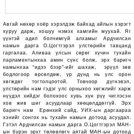
Авгай нөхөр хоёр хэрэлдэж байхад айлын хэрэгт
хуруу дарж, хошуу нэмэх хамгийн муухай. Яг
үүнтэй адил болчимгүй алхамыг Ардчилсан
намын дарга О.Цогтгэрэл улстөрийн тавцанд
гаргалаа. Аливаа улсын сөрөг хүчин тухайн
парламентынхаа амин сүнс болж, эрх баригч
намынхаа “идээ бээр”-ийг шахаж, эрүүл зөв
бодлогоор өрсөлдөж, үр дүнд нь улс орон
хөгждөг тогтолцоотой. Товчоор дүгнэвэл,
улстөрийн нам гэдэг улс орныхоо хөгжлийг харж
нүүдэл хийдэг болохоос хувь хүн рүү чиглэсэн
хов жив шиг асуудлаар хөөцөлддөггүй. Эрх
баригч нам Ерөнхий сайд, УИХ-ын даргаараа
хэнийг сонгох нь тухайн намын дотоод асуудал.
Гэтэл Ардчилсан намын дарга О.Цогтгэрэл МАН-
ын бүрэн эрхт төлөөлөгч аятай МАН-ын дотоод