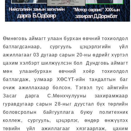
Өмнөговь аймагт улаан бурхан өвчний тохиолдол
батлагдсанаар, сургууль цэцэрлэгийн үйл
ажиллагааг 03 дугаар сарын 20-ны өдрийг хүртэл
цахим хэлбэрт шилжүүлсэн бол Дундговь аймагт
мөн улаанбурхан өвчний хоёр тохиолдол
батлагдаж, улмаар ХӨСҮТ-ийн тандалтын баг
очиж ажиллахаар болсон.
Тэгвэл тус аймгийн
Засаг дарга С.Мөнхчулууны захирамжаар
гуравдугаар сарын 28-ныг дуустал бүх төрлийн
боловсролын байгууллага буюу политехник
коллеж, сургууль, цэцэрлэг, өндөр өнжүүлэх
төвийн үйл ажиллагааг хязгаарлаж, цахим