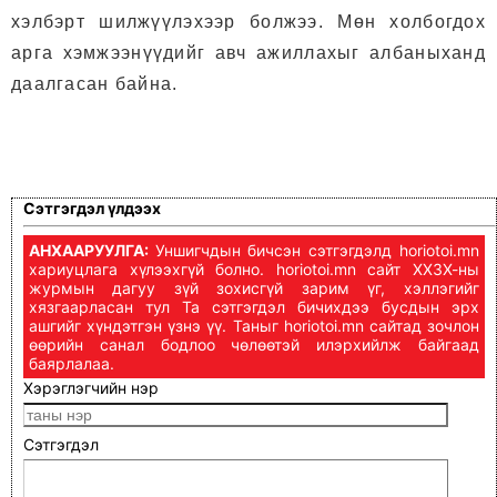
хэлбэрт шилжүүлэхээр болжээ.
Мөн холбогдох
арга хэмжээнүүдийг авч ажиллахыг албаныханд
даалгасан байна.
Сэтгэгдэл үлдээх
АНХААРУУЛГА:
Уншигчдын бичсэн сэтгэгдэлд horiotoi.mn
хариуцлага хүлээхгүй болно. horiotoi.mn сайт ХХЗХ-ны
журмын дагуу зүй зохисгүй зарим үг, хэллэгийг
хязгаарласан тул Та сэтгэгдэл бичихдээ бусдын эрх
ашгийг хүндэтгэн үзнэ үү. Таныг horiotoi.mn сайтад зочлон
өөрийн санал бодлоо чөлөөтэй илэрхийлж байгаад
баярлалаа.
Хэрэглэгчийн нэр
Сэтгэгдэл