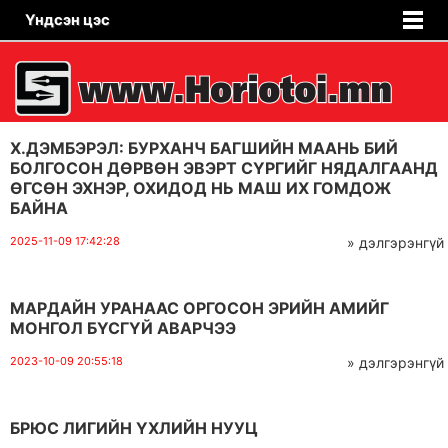
Үндсэн цэс
Х.ДЭМБЭРЭЛ: БУРХАНЧ БАГШИЙН МААНЬ БИЙ
БОЛГОСОН ДӨРВӨН ЭВЭРТ СҮРГИЙГ НЯДАЛГААНД
ӨГСӨН ЭХНЭР, ОХИДОД НЬ МАШ ИХ ГОМДОЖ
БАЙНА
2025-11-09 17:42:28
» дэлгэрэнгүй
МАРДАЙН УРАНААС ОРГОСОН ЭРИЙН АМИЙГ
МОНГОЛ БҮСГҮЙ АВАРЧЭЭ
2023-10-09 20:55:18
» дэлгэрэнгүй
БРЮС ЛИГИЙН ҮХЛИЙН НУУЦ