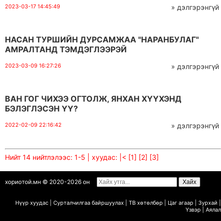
2023-03-17 14:45:49
» дэлгэрэнгүй
НАСАН ТУРШИЙН ДУРСАМЖАА "НАРАНБУЛАГ"
АМРАЛТАНД ТЭМДЭГЛЭЭРЭЙ
2023-03-09 16:27:26
» дэлгэрэнгүй
ВАН ГОГ ЧИХЭЭ ОГТОЛЖ, ЯНХАН ХҮҮХЭНД
БЭЛЭГЛЭСЭН ҮҮ?
2022-02-09 22:16:42
» дэлгэрэнгүй
Нийт 14 нийтлэлээс: 1-5 | хуудас:
|<
[1]
[2]
[3]
хориотой.мн © 2020-2026 он
Нүүр хуудас
|
Сурталчилгаа байршуулах
|
ТВ х
ө
т
ө
лб
ө
р
|
Цаг агаар
|
Зурхай
|
Ү
звэр
|
Аялал