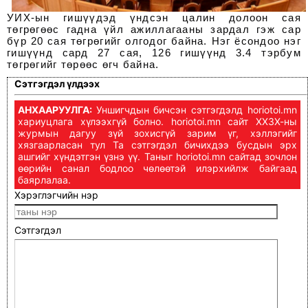
УИХ-ын гишүүдэд үндсэн цалин долоон сая
төгрөгөөс гадна үйл ажиллагааны зардал гэж сар
бүр 20 сая төгрөгийг олгодог байна.
Нэг ёсондоо нэг
гишүүнд сард 27 сая, 126 гишүүнд 3.4 тэрбум
төгрөгийг төрөөс өгч байна.
Сэтгэгдэл үлдээх
АНХААРУУЛГА:
Уншигчдын бичсэн сэтгэгдэлд horiotoi.mn
хариуцлага хүлээхгүй болно. horiotoi.mn сайт ХХЗХ-ны
журмын дагуу зүй зохисгүй зарим үг, хэллэгийг
хязгаарласан тул Та сэтгэгдэл бичихдээ бусдын эрх
ашгийг хүндэтгэн үзнэ үү. Таныг horiotoi.mn сайтад зочлон
өөрийн санал бодлоо чөлөөтэй илэрхийлж байгаад
баярлалаа.
Хэрэглэгчийн нэр
Сэтгэгдэл