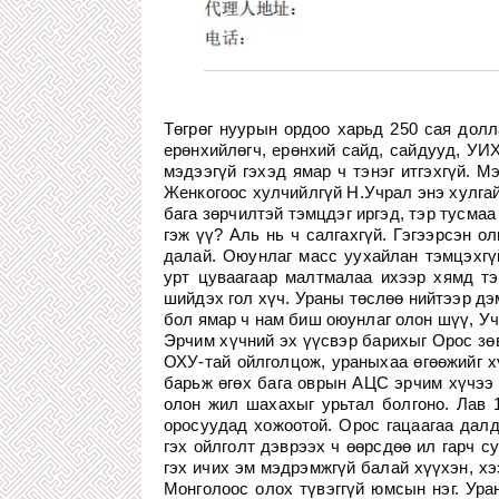
Төгрөг нуурын ордоо харьд 250 сая долл
ерөнхийлөгч, ерөнхий сайд, сайдууд, УИХ
мэдээгүй гэхэд ямар ч тэнэг итгэхгүй. М
Женкогоос хулчийлгүй Н.Учрал энэ хулга
бага зөрчилтэй тэмцдэг иргэд, тэр тусмаа
гэж үү? Аль нь ч салгахгүй. Гэгээрсэн 
далай. Оюунлаг масс уухайлан тэмцэхгүй
урт цуваагаар малтмалаа ихээр хямд тэ
шийдэх гол хүч. Ураны төслөө нийтээр дэ
бол ямар ч нам биш оюунлаг олон шүү, Уч
Эрчим хүчний эх үүсвэр барихыг Орос зөв
ОХУ-тай ойлголцож, ураныхаа өгөөжийг х
барьж өгөх бага оврын АЦС эрчим хүчээ 
олон жил шахахыг урьтал болгоно. Лав 
оросуудад хожоотой. Орос гацаагаа далд
гэх ойлголт дэврээх ч өөрсдөө ил гарч 
гэх ичих эм мэдрэмжгүй балай хүүхэн, х
Монголоос олох түвэггүй юмсын нэг. Ура