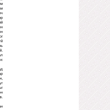
4 сарын өмнө
йм
ам
АРДЫН ЗУРААЧ Ц.БАЙДЫ
АЛУУРЧНЫ АМ ЗУРГИЙГ МАШ
рч
АДИЛХАН ЗУРЖ, ХЭРГИЙГ
өр
ИЛРҮҮЛЭХЭД ТУСАЛЖЭЭ
ий
4 сарын өмнө
ын
Б.ЭНХБАЯР: Л.ОЮУН-ЭРДЭНЭ
ын
ҮНЭНД ГҮЙЦЭГДЭЖ, ХУДЛАА
ог
ЯРЬСААР СЭТГЭЦИЙН ӨВЧТЭЙ
БОЛСОН БАЙНА ЛЭЭ!
уй
4 сарын өмнө
нь
й.
БУРИАД МОНГОЛ ОРОСЫН
НӨЛӨӨНД ОРСОН ХАРАМСАЛТАЙ
ал
ТҮҮХ
эх
4 сарын өмнө
ад
АХ НЬ ДҮҮГЭЭ МӨЛЖДӨГ ОРОС
МОНГОЛЫН НАЙРАМДАЛТ
ар
ХАРИЛЦАА
н,
4 сарын өмнө
уг
НУТАГ НЭГТНЭЭ ХӨНӨӨЛГӨХ
ыг
ЗАХИАЛГА ӨГСӨН КИМ ИЛ СУ
эн
ХАЛХЫН ШОРОНГИЙН ДАРАМТАНД
в.
ОРСОН
4 сарын өмнө
ан
Ю.ЦЭДЭНБАЛ АРДЧИЛЛЫН АЛТАН