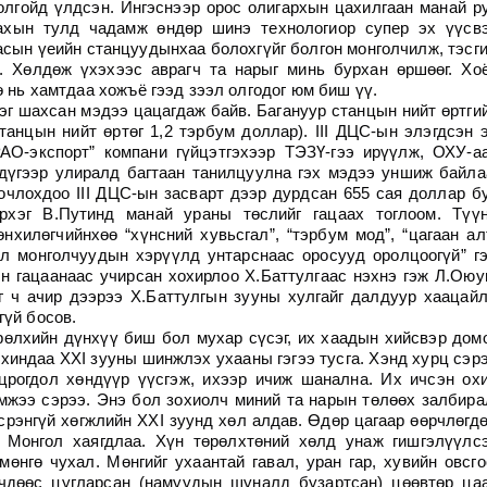
олгойд үлдсэн. Ингэснээр орос олигархын цахилгаан манай р
ахын тулд чадамж өндөр шинэ технологиор супер эх үүсв
асын үеийн станцуудынхаа болохгүйг болгон монголчилж, тэсг
. Хөлдөж үхэхээс аврагч та нарыг минь бурхан өршөөг. Хо
ө нь хамтдаа хожъё гээд зээл олгодог юм биш үү.
эг шахсан мэдээ цацагдаж байв. Багануур станцын нийт өртги
танцын нийт өртөг 1,2 тэрбум доллар). III ДЦС-ын элэгдсэн 
АО-экспорт” компани гүйцэтгэхээр ТЭЗҮ-гээ ирүүлж, ОХУ-а
гдүгээр улиралд багтаан танилцуулна гэх мэдээ уншиж байла
очлохдоо III ДЦС-ын засварт дээр дурдсан 655 сая доллар б
ирхэг В.Путинд манай ураны төслийг гацаах тоглоом. Түү
нхилөгчийнхөө “хүнсний хувьсгал”, “тэрбум мод”, “цагаан ал
өл монголчуудын хэрүүлд унтарснаас оросууд оролцоогүй” г
н гацаанаас учирсан хохирлоо Х.Баттулгаас нэхнэ гэж Л.Оюу
г ч ачир дээрээ Х.Баттулгын зууны хулгайг далдуур хаацай
гүй босов.
рөлхийн дүнхүү биш бол мухар сүсэг, их хаадын хийсвэр домо
хиндаа ХХI зууны шинжлэх ухааны гэгээ тусга. Хэнд хурц сэр
црогдол хөндүүр үүсгэж, ихээр ичиж шанална. Их ичсэн ох
мжээ сэрээ. Энэ бол зохиолч миний та нарын төлөөх залбира
рэнгүй хөгжлийн ХХI зуунд хөл алдав. Өдөр цагаар өөрчлөгд
с Монгол хаягдлаа. Хүн төрөлхтөний хөлд унаж гишгэлүүлс
өнгө чухал. Мөнгийг ухаантай гавал, уран гар, хувийн овсго
гчдөөс цугларсан (намуудын шуналд бузартсан) цөөвтөр ца