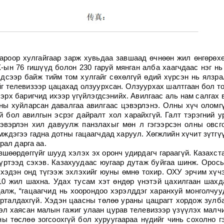
ароор хулгайгаар зарж хувьдаа завшаад өчнөөн жил өнгөрөх
-ын 76 гишүүд болон 230 гаруй мянган алба хаагчдаас нэг нь
эдсээр байж тийм том хулгайг сөхөлгүй өдий хүрсэн нь ялзра
йг телевизээр цацахад олзуурхсан. Олзуурхах шалтгаан бол т
 эрх баригчид ихээр үгүйлэгдсэнийх. Авилгаас аль нам салгах 
олны хуйларсан давалгаа авилгаас цэвэрлэнэ. Олны хүч оломг
 бол авилгын эсрэг дайралт хол харайхгүй. Галт тэрэгний у
эвэрлэн хил давуулж панзлахыг мөн л гэгээрсэн олны овсг
мждэгээ гадна дотны гацаагчдад харуул. Хөгжлийн хүчит зүтгү
рал дарга аа.
шөөрдөггүйг шууд хэлэх эх оронч удирдагч гараагүй. Казахст
үртээд сэхэв. Казахуудаас юугаар дутаж буйгаа шинж. Орос
хэдэн онд түгээж эхлэхийг юуны өмнө тохир. ОХУ эрчим хүч
10 жил шахна. Удах тусам хэт өндөр үнэтэй цахилгаан шахд
алж, “гацаагчид нь хоорондоо хэрэлддэг харанхуй монголчуу
сурталдахгүй. Хэдэн цаасны төлөө ураны цацрагт хордож зулб
ээл хаясан малын гажиг улаан цурав телевизээр үзүүлэх малч
ны төслөө зогсоохгүй бол хуруугаараа нүдийг чинь сохолно г