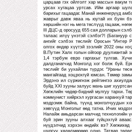
царцаав гэх ойлголт хар массын вакум т
урсах хугацаа уртсав. Ийм аргаар шул
барихыг гацаадаг. Манай инженерүүд амб
жаврыг давж яваа нь юутай их буян бэ
хөршийн нэг нь мега төслүүд гацааж, нөгө
III ДЦС-д оросууд 655 сая долларын сэлб
талаас илүү үнэтэй сэлбэг?! (Багануур с
ангийг сэлбэх төслийг Оросын “Интер Р
олгох өндөр хүүтэй зээлийг 2022 оны нэ
В.Путин Халх голын ойгоор дуулиантай з
1,4 тэрбум евро гаргахыг тулгав. Хүч
далдганагчид Монголд хог болж буй. Ерө
төслийг би уухайлан түрдэг. “Ураны төс
мангайгаад хоцрохгүй юмсан. Төмөр замы
Эрдэнэ ил сүржигнэж рейтингээ ахиулда
буйд ХХI зууны залуус мань шиг хууртсан
Хөгжлийн чөдөр-бидний мулгуу тархи. Тө
коммунист хийрхэл хургасан харанхуй тар
мэдрэмж байна, түүнд монголчуудын хо
хөвгүүд Монголыг өөд татна. Ичих мэдрэ
Налайж амьдарсан малчид технологийн үс
буй эрин зууны алхааг гүйцэхгүй аваа
нүүдэлчид хэрхэн өндийх вэ? Хөгжихөд м
шургуу хөдөлмөрөөр олно. Татвар төлө