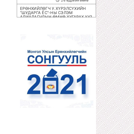
26 өдрийн өмнө
ЕРӨНХИЙЛӨГЧ У.ХҮРЭЛСҮХИЙН
“ШУДАРГА ЁС”-НЫ СЭЛЭМ
АЛИАЛАГЧДЫН ӨМНӨ ХУГАРАХ УУ?
1 сарын өмнө
ОЛИМПИЙН ЭРХ ОЛГОХ ШИРЭЭНИЙ
ТЕННИСНИЙ ОЛОН УЛСЫН
ТЭМЦЭЭН МОНГОЛД БОЛНО
1 сарын өмнө
ХОТЫН 8 НЭРИЙН БАРААНЫ
ДЭЛГҮҮРҮҮД ДАМПУУРЧ НИХТ
З.ТӨМӨРТӨМӨӨГИЙН “SEX SHOP”
ЦЭЦЭГЛЭН ХӨГЖЖЭЭ
1 сарын өмнө
ХУУЛЬЧ Г.ЭРДЭНЭБАТ: С.ЗОРИГИЙН
АЛЛАГЫГ УРДААС МАШ НАРИЙН
ТӨЛӨВЛӨСӨН БАЙСАН
1 сарын өмнө
П.ГАНБАЯР НАЧИНГ ТАМЛАЖ
АЛСАН ЦАГДАА НАР ЯМАР Ч ЯЛ
АВААГҮЙ
1 сарын өмнө
МЕГА ХУЛГАЙЧ Х.НЯМБААТАРЫГ
“ШУВУУ АЖИЛЛАГААГААР” НЬ
ДӨНГӨЛӨН АВЧРАХ ЦАГ БОЛЖЭЭ!