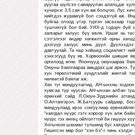
руугаа шүлсээ савируулан алалцдаг хулг
хүчирхэг 3,5 сая хүн ам болцгоо. Лус хи
нийтдээ журамгүй бол сэхдэггүй аж. Өн
буйгаа олоод үтэр түргэн засахаар тэд
тушчихгүй бол бий. УИХ-д тодорч буй з
загварыг залуус бүү өвлө. Уршиг нь тас
сэтгэлгээг өндөр хөгжилтэй орны хөгш
дээгүүр залуус минь дүүл. Дүүлэхдээ
давтуузай. Та нар хойшид социалист ний
хэнхэгүүд бүү яв. Хорвоогийн шившиг яв
оргилоод өгнө. Япончууд оюунаараа бая
Оюуны баялгаараа амьдрах цаг иржээ. Тү
хүн төрөлхтөний хүндлэлийг жинтэй та
нөлөөтэй баялаг аж.
Хөх туг мандуулагчид. АН-ынхны зодоо
хумсаа түр нуусан. АН-ынхан албан туш
ерөнхий сайд Л.Оюун-Эрдэнийн атганд
О.Алтангэрэл, Ж.Батсуурь сайдаар, бос
мандуулаад ирэх сонгуулиар ерөнхийлө
“хаягдал нүүрс гэгч хороор хүн алж байн
нүүрс гэх өнгөц ойлголттой би гишүүн хүү
Хотынхон шахмал түлшинд бус хаягдал н
Гишигсэн мөр бол “хэн бэ”-г чинь хэлдэг