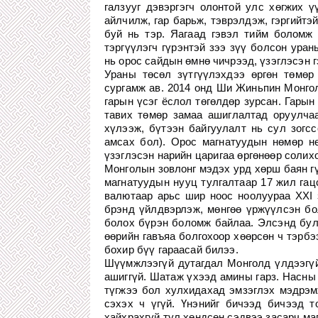
галзууг дэвэргэгч олонтой улс хөгжих 
айлчилж, гар барьж, тэврэлдэж, гэргийт
буй нь тэр. Яагаад гэвэл тийм боломж 
тэргүүлэгч гүрэнтэй зээ зүү болсон ура
нь орос сайдын өмнө чичрээд, үзэглэсэн 
Ураны төсөл зүтгүүлэхдээ өргөн төмөр
сургамж ав. 2014 онд Ши Жиньпин Монгол
гарын үсэг ёслол төгөлдөр зурсан. Гары
тавих төмөр замаа ашиглалтад оруулчаа
хүлээж, бүтээн байгуулалт нь сул зогсс
амсах бол). Орос магнатуудын нөмөр н
үзэглэсэн нарийн царигаа өргөнөөр солихо
Монголын зовлонг мэдэх урд хөрш баян гү
магнатуудын нууц тулгалтаар 17 жил гац
валютаар арьс шир ноос ноолуураа ХХI 
брэнд үйлдвэрлэж, мөнгөө үржүүлсэн бол
болох бүрэн боломж байлаа. Элсэнд бул
өөрийн гавъяа болгохоор хөөрсөн ч тэрбэ
бохир бүү гараасай билээ.
Шүүмжлээгүй дутагдал Монголд үлдээгүй 
ашиггүй. Шатаж үхээд амины гарз. Насны 
түгжээ бол хулхидахад эмзэглэх мэдрэмж
сэхэх ч үгүй. Үнэнийг бичээд бичээд т
хайхрахгүй тул хөндсөн сэдвээ засарч ма