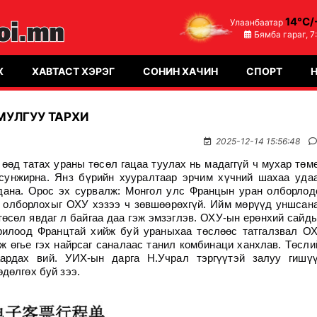
14°C/
Улаанбаатар
Бямба гараг,
7
Х
ХАВТАСТ ХЭРЭГ
СОНИН ХАЧИН
СПОРТ
МУЛГУУ ТАРХИ
2025-12-14 15:56:48
 өөд татах ураны төсөл гацаа туулах нь мадаггүй ч мухар төм
 сунжирна. Янз бүрийн хууралтаар эрчим хүчний шахаа уда
дана. Орос эх сурвалж: Монгол улс Францын уран олборлод
 олборлохыг ОХУ хэзээ ч зөвшөөрөхгүй. Ийм мөрүүд уншсан
өсөл явдаг л байгаа даа гэж эмзэглэв. ОХУ-ын ерөнхий сайд
рилоод Францтай хийж буй ураныхаа төслөөс татгалзвал О
ж өгье гэх найрсаг саналаас танил комбинаци ханхлав. Төсли
аардах вий. УИХ-ын дарга Н.Учрал тэргүүтэй залуу гишү
дөлгөх буй зээ.