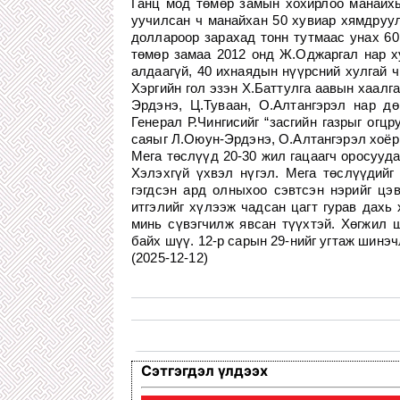
Ганц мод төмөр замын хохирлоо манайхы
уучилсан ч манайхан 50 хувиар хямдруул
доллароор зарахад тонн тутмаас унах 60
төмөр замаа 2012 онд Ж.Оджаргал нар х
алдаагүй, 40 ихнаядын нүүрсний хулгай ч
Хэргийн гол эзэн Х.Баттулга аавын хаалг
Эрдэнэ, Ц.Туваан, О.Алтангэрэл нар д
Генерал Р.Чингисийг “засгийн газрыг огц
саяыг Л.Оюун-Эрдэнэ, О.Алтангэрэл хоёры
Мега төслүүд 20-30 жил гацаагч оросууда
Хэлэхгүй үхвэл нүгэл. Мега төслүүдийг 
гэгдсэн ард олныхоо сэвтсэн нэрийг цэ
итгэлийг хүлээж чадсан цагт гурав дахь
минь сүвэгчилж явсан түүхтэй. Хөгжил 
байх шүү. 12-р сарын 29-нийг угтаж шинэч
(2025-12-12)
Сэтгэгдэл үлдээх