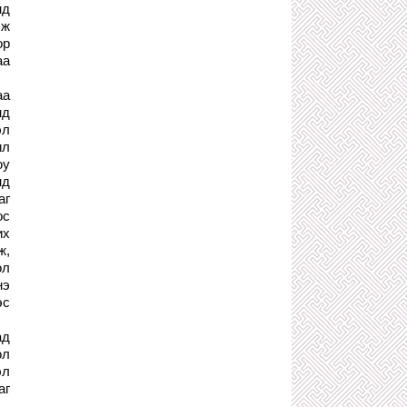
ТӨРИЙН ХАР ХЭРҮҮЛЧ
нд
1 сарын өмнө
эж
ор
500 ТЭРБУМЫГ АВСАН ХЯТАД
КОМПАНИЙН МӨНГӨӨР АЯЛСАН
аа
НИЙСЛЭЛИЙН ХУРГАН ДАРГА НАРТ
ХАРИУЦЛАГА ТООЦЪЁ!
аа
2 сарын өмнө
нд
З.ТӨМӨРТӨМӨӨ, Ч.ТӨГСДЭЛГЭР
эл
ХОЁРЫН ХОРШСОН ТӨГС ЛУЙВАР
ил
2 сарын өмнө
юу
ТӨРИЙН ӨМЧИЙН БОДЛОГО
нд
ЗОХИЦУУЛАЛТЫН ГАЗАР ТӨРИЙН
аг
БУС БАЙГУУЛЛАГЫН ӨМЧИЙГ
ос
ЭЗЭМШИЛДЭЭ АВАХААР УЛАЙРЧ
БАЙНА
их
2 сарын өмнө
ж,
ол
С.АМАРСАЙХАН: ХУУЛЬ ИРГЭНЭЭ
ХАМГААЛДАГ ШИГ ХУУЛЬ
нэ
САХИУЛАГЧДАА Ч ХАМГААЛДАГ
эс
БАЙХ ЁСТОЙ!
2 сарын өмнө
ад
Х.НЯМБААТАР, О.ЭНХБААТАР
ол
НАРЫН УДИРДСАН УЛС ДАМНАСАН
эл
АРХИДАЛТААС БОЛЖ НЭГЭН ЗАЛУУ
АМИА АЛДЖЭЭ
аг
2 сарын өмнө