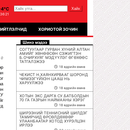
-4°C
:36:21
НИЙТЛЭЛЧИД
ХОРИОТОЙ ЗОЧИН
СОГТУУГААР ГУРВАН ХҮНИЙ АЛТАН
АМИЙГ ХӨНӨӨСӨН СЭЖИГТЭН
Б.ОЧИРХУЯГ МЭДҮҮЛЭГ ӨГӨХӨӨС
0
ТАТГАЛЗЖЭЭ
өр
18 өдрийн өмнө
ан
ЧЕКИСТ Н.ХАЯНХИРВААГ ШОРОНД
ог
ЧИМЭЭГҮЙХЭН ЦААШ НЬ
ХАРУУЛЖЭЭ
аа
18 өдрийн өмнө
ын
ХУ
ХОТЫН ЭКС ДАРГА СУ.БАТБОЛДЫН
70 ГА ГАЗРЫН НАЙМААНЫ ХЭРЭГ
йг
18 өдрийн өмнө
үд
ШИРЭЭНИЙ ТЕННИСНИЙ ШИЛДЭГ
ТАМИРЧИД ӨРСӨЛДӨХӨӨР
УЛААНБААТАР ХОТОД ХҮРЭЛЦЭН
ИРЛЭЭ