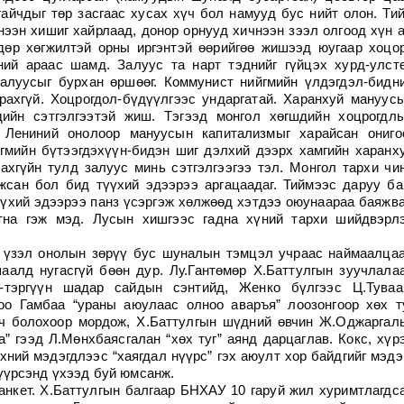
айчдыг төр засгаас хусах хүч бол намууд бус нийт олон. Ти
чнээн хишиг хайрлаад, донор орнууд хичнээн зээл олгоод хүн 
дөр хөгжилтэй орны иргэнтэй өөрийгөө жишээд юугаар хоцо
ний араас шамд. Залуус та нарт тэднийг гүйцэх хурд-улст
алуусыг бурхан өршөөг. Коммунист нийгмийн үлдэгдэл-бидн
рахгүй. Хоцрогдол-бүдүүлгээс ундаргатай. Харанхуй мануус
дийн сэтгэлгээтэй жиш. Тэгээд монгол хөгшдийн хоцрогдл
 Лениний онолоор мануусын капитализмыг харайсан ониго
гмийн бүтээгдэхүүн-бидэн шиг дэлхий дээрх хамгийн харанх
ахгүйн тулд залуус минь сэтгэлгээгээ тэл. Монгол тархи чи
жсан бол бид түүхий эдээрээ аргацаадаг. Тиймээс даруу ба
үхий эдээрээ панз үсэргэж хөлжөөд хэтдээ оюунаараа баяжв
тна гэж мэд. Лусын хишгээс гадна хүний тархи шийдвэрл
н үзэл онолын зөрүү бус шуналын тэмцэл учраас наймаалца
аалд нугасгүй бөөн дур. Лу.Гантөмөр Х.Баттулгын зуучлала
-тэргүүн шадар сайдын сэнтийд, Женко бүлгээс Ц.Туваа
оо Гамбаа “ураны аюулаас олноо аваръя” лоозонгоор хөх т
гч болохоор мордож, Х.Баттулгын шүдний өвчин Ж.Оджаргал
а” гээд Л.Мөнхбаясгалан “хөх туг” аянд дарцаглав. Кокс, хүр
хний мэдэгдлээс “хаягдал нүүрс” гэх аюулт хор байдгийг мэдэ
үүрсэнд үхээд буй юмсанж.
 анкет. Х.Баттулгын балгаар БНХАУ 10 гаруй жил хуримтлагдс