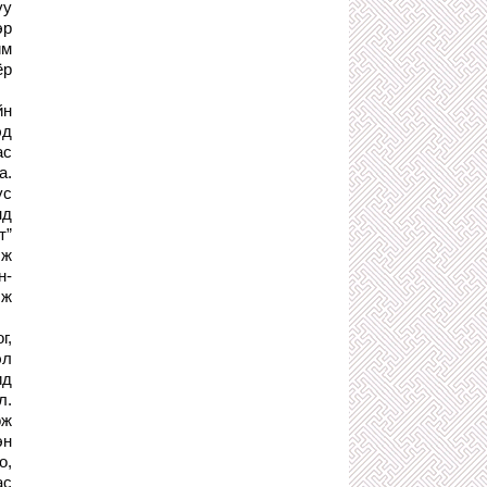
уу
ТОХОХ ГЭЭД ЧАДААГҮЙ
эр
"FOODLAND"-ЫН ХЭРЭГ
им
2 сарын өмнө
ёр
ХЗДХ-ИЙН САЙД С.АМАРСАЙХАН
АЛБАН ТУШААЛАА АШИГЛАН
ХОТЫН ГАЗАРТ ЭЗЭН СУУСАН
йн
БАРИМТ
эд
2 сарын өмнө
ас
а.
ЦУУТАЙ НУДАРГАН ТУЛААНЧ
ГИВААПИЛЫН НЭГЭН ТҮҮХ
ус
2 сарын өмнө
нд
т”
ХОТЫН ОРЛОГЧ Т.ДАВААДАЛАЙН
АВЛИГЫН ХЭРЭГ АРААСАА ОЛОН
эж
ХҮН ЧИРЭХ НЬ ТОДОРХОЙ БОЛЖЭЭ
н-
2 сарын өмнө
лж
ТАТВАРЫН МӨНГӨӨР ТРОЛЛ АРМИ
ТЭЖЭЭСЭН Х.НЯМБААТАР ТА
г,
ШОРОНДОО ТАВТАЙ МОРИЛ!
эл
2 сарын өмнө
ид
ХАТАН ТУУЛ ХӨГЖЛИЙН ЗОЛИОС
л.
БОЛОХ УЧИРГҮЙ
өж
4 сарын өмнө
эн
УЛСЫН ИХ ХУРАЛ ЧАДАМЖАА
о,
АЛДСАН УЧИР ТАРАХ ЁСТОЙ
ас