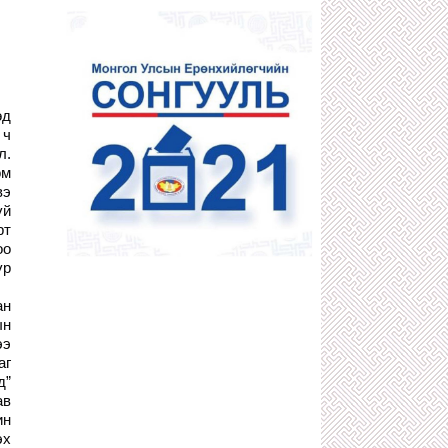
1 сарын өмнө
ДӨЧИН МЯНГАТЫН АТАМАНУУДЫН
НЭГ С.ХИШИГБУЯН
1 сарын өмнө
400 ИХ НАЯДЫН НӨӨЦТЭЙ
“БОРТЭЭГ”-ИЙГ Д.АМАРБАЯСГАЛАН
өд
БУС АРД ТҮМЭН АШГИЙГ НЬ
ХҮРТЭХЭЭР БОЛЖЭЭ
 ч
1 сарын өмнө
л.
ом
КОМИНТЕРНЫ ЗААВРААР ДӨРВӨД
вэ
АРД УЛС БАЙГУУЛАХЫГ
САНААРХСАН З.ШИЖЭЭ,
үй
Ө.БАДРАХЫН ТҮҮХ
рт
1 сарын өмнө
оо
"ГАЛЗУУ" БУМАА БУЮУ ЖҮЖИГЧИН
үр
Т.ЦЭВЭЭНЖАВ УРЛАГИЙН ТӨЛӨӨ
БИЕЭ, СЭТГЭЛЭЭ ХАЙРЛАХГҮЙ
ан
ЗҮТГЭСЭЭР 58 НАСАНДАА ТЭНГЭРТ
ДЭВШЖЭЭ
ын
1 сарын өмнө
ээ
аг
АТГ-Т ШАЛГАГДААД ЭХЭЛСЭН
ХОТЫН ЗАМ ЗАСВАРЫН ДАРГА
д”
О.ЭНХБААТАР АЖЛАА ХИЙСЭЭР
ав
БАЙХ УУ?!
ин
1 сарын өмнө
эх