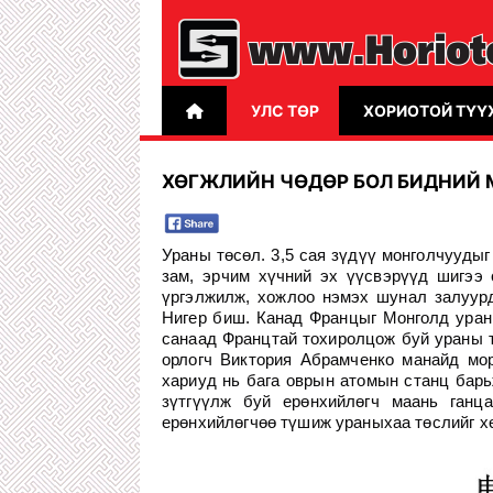
УЛС ТӨР
ХОРИОТОЙ ТҮҮ
ХӨГЖЛИЙН ЧӨДӨР БОЛ БИДНИЙ 
У
раны төсөл. 3,5 сая зүдүү монголчуудыг
зам, эрчим хүчний эх үүсвэрүүд шигээ
үргэлжилж, хожлоо нэмэх шунал залуур
Нигер биш. Канад Францыг Монголд уран
санаад Францтай тохиролцож буй ураны т
орлогч Виктория Абрамченко манайд мо
хариуд нь бага оврын атомын станц барь
зүтгүүлж буй ерөнхийлөгч маань ганц
ерөнхийлөгчөө түшиж ураныхаа төслийг хө