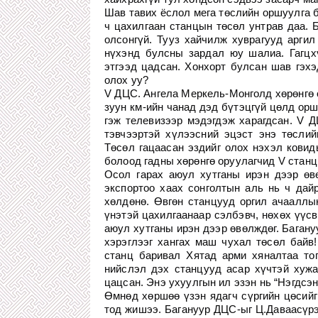
Шав тавих ёслол мега төслийн оршуулга б
ч цахилгаан станцын төсөл унтрав даа. Б
олсонгүй. Тууз хайчилж хуврагууд аргил
нүхэнд булсны зардал юу шалиа. Гагцх
этгээд цадсан. Хонхорт булсан шав гэхэ
олох уу?
V ДЦС. Ангела Меркель-Монголд хөрөнгө 
зуун км-ийн чанад дэд бүтэцгүй цөлд орш
гэж телевизээр мэдэгдэж харагдсан. V 
тэвчээртэй хүлээсний эцэст энэ төслий
Төсөл гацаасан эздийг олох нэхэл ковид
болоод гадны хөрөнгө оруулагчид V станц
Осол гарах аюул хутганы ирэн дээр өв
экспортоо хаах сонголтын аль нь ч дайр
хөлдөнө. Өвгөн станцууд оргил ачааллы
үнэтэй цахилгаанаар сэлбэвч, нөхөх үүсв
аюул хутганы ирэн дээр өвөлждөг. Багану
хэрэглээг хангах маш чухал төсөл байв!
станц баривал Хятад арми хяналтаа тог
нийслэл дэх станцууд асар хүчтэй хужа
цацсан. Энэ ухуулгын ил эзэн нь “Нэгдсэн
Өмнөд хөршөө үзэн ядагч сүргийн цөсийг
тод жишээ. Багануур ДЦС-ыг Ц.Даваасүрэ