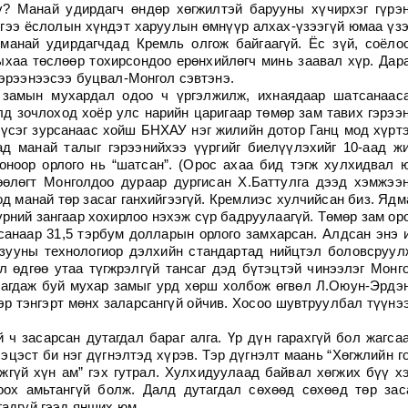
үү? Манай удирдагч өндөр хөгжилтэй барууны хүчирхэг гүрэ
эйгээ ёслолын хүндэт харуулын өмнүүр алхах-үзээгүй юмаа үз
манай удирдагчдад Кремль олгож байгаагүй. Ёс зүй, соёло
ныхаа төслөөр тохирсондоо ерөнхийлөгч минь заавал хүр. Дар
гэрээнээсээ буцвал-Монгол сэвтэнэ.
 замын мухардал одоо ч үргэлжилж, ихнаядаар шатсанаас
д зочлоход хоёр улс нарийн царигаар төмөр зам тавих гэрээ
н үсэг зурсанаас хойш БНХАУ нэг жилийн дотор Ганц мод хүрт
д манай талыг гэрээнийхээ үүргийг биелүүлэхийг 10-аад ж
оноор орлого нь “шатсан”. (Орос ахаа бид тэгж хулхидвал 
өөлөгт Монголдоо дураар дургисан Х.Баттулга дээд хэмжээ
д манай төр засаг ганхийгээгүй. Кремлиэс хулчийсан биз. Ядм
рний зангаар хохирлоо нэхэж сүр бадруулаагүй. Төмөр зам ор
санаар 31,5 тэрбум долларын орлого замхарсан. Алдсан энэ 
зууны технологиор дэлхийн стандартад нийцтэл боловсруул
 өдгөө утаа түгжрэлгүй тансаг дэд бүтэцтэй чинээлэг Монг
агдаж буй мухар замыг урд хөрш холбож өгвөл Л.Оюун-Эрдэ
эр тэнгэрт мөнх заларсангүй ойчив. Хосоо шувтруулбал түүнэ
ч засарсан дутагдал бараг алга. Үр дүн гарахгүй бол жагса
эцэст би нэг дүгнэлтэд хүрэв. Тэр дүгнэлт маань “Хөгжлийн г
гүй хүн ам” гэх гутрал. Хулхидуулаад байвал хөгжих бүү х
оох амьтангүй болж. Далд дутагдал сөхөөд сөхөөд төр зас
гадгүй гээд янших юм.