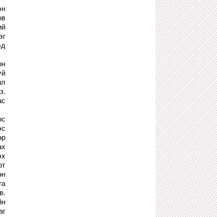
эн
ХОТЫН АВЛИГАЧДЫН УУРАГ ТАРХИ
ов
БОЛСОН О.ЭНХБААТАРЫГ ХУУЛИЙН
ГАДНА ҮЛДЭЭХ ВИЙ!
ий
2 сарын өмнө
эг
эд
ЭХИЙГЭЭ АВРАХЫН ТУЛД ГУРВАН
ОРГОДЛЫГ ХӨНӨӨСӨН ХҮҮ
2 сарын өмнө
он
үй
Ю.ЦЭДЭНБАЛЫН ДОР АЖИЛЛАЖ
БАЙСАН НАХЯ-НЫ АЛУУРЧИД
ил
2 сарын өмнө
з.
ас
ХОТЫН ЗАМ ЗАСВАРЫН ДАРГА
О.ЭНХБААТАР ГЭГЧ ЯСНЫ
АВЛИГАЧИЙГ ХУУЛЬ ДУУДАХ ЦАГ
ос
БОЛСОН!
эс
2 сарын өмнө
өр
ЭЛСЭЛТИЙН ШАЛГАЛТЫН
ах
ДАВТЛАГА ӨГӨХ НЭРЭЭР
эх
СУРАГЧДЫГ ХҮЧИРХИЙЛСЭН ХЭРЭГ
рт
ЮУ БОЛЖ ДУУСАВ?
өн
2 сарын өмнө
га
Х.БАТТУЛГА, С.БАЯРЦОГТ ХОЁРЫН
в.
ХЭН НЬ УЛСАА ХОРЛОСОН БЭ?
йн
2 сарын өмнө
аг
ХҮНИЙ АМЬ ХӨНӨӨСӨН ХЭРЭГ