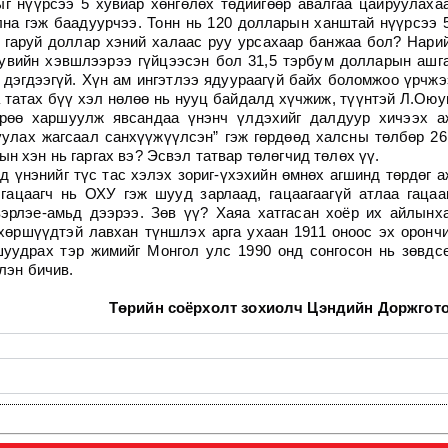
г нүүрсээ 5 хувиар хөнгөлөх төдийгөөр авалгаа цайруулаха
на гэж баадуурчээ. Тонн нь 120 долларын ханштай нүүрсээ 
 гаруй доллар хэний халаас руу урсахаар банжаа бол? Нари
увийн хэвшлээрээ гүйцээсэн бол 31,5 тэрбум долларын ашг
 дэгдээгүй. Хүн ам ингэтлээ ядуураагүй байх боломжоо үрчжэ
а татах бүү хэл нөлөө нь нууц байдалд хүчжиж, түүнтэй Л.Оюу
өрөө харшуулж явсандаа үнэнч үлдэхийг далдуур хичээх а
руулах жагсаал санхүүжүүлсэн” гэж гөрдөөд халсны төлбөр 26
н хэн нь гаргах вэ? Эсвэл татвар төлөгчид төлөх үү.
д үнэнийг түс тас хэлэх зориг-үхэхийн өмнөх агшинд төрдөг а
гацаагч нь ОХУ гэж шууд зарлаад, гацаагаагүй атлаа гацаа
вэрлэе-амьд дээрээ. Зөв үү? Хаяа хатгасан хоёр их айлынх
 хөршүүдтэй лавхан түншлэх арга ухаан 1911 оноос эх оронч
шуудрах тэр жимийг Монгол улс 1990 онд сонгосон нь зөвдс
лэн бичив.
Төрийн соёрхолт зохиолч Цэндийн Доржгот