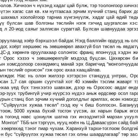
олов. Хичнээн ч нүхэнд хадаг цай булж, тэр тоолонгоор хичнэ
үтэн хагас сая кв. км нутгаасаа эрчим хүчний станц барих д
 шахмал хоолойгоор тарниа хүнгэнүүлж, хадаг цай өдий төд
үү булсан шав болгоны төслийн нэгж гэгчид шургалсан хэс
д л 20-иод саяыг залгисан сурагтай. Булсан шавнуудаа эргэ
оруулахад хоёр бэрхшээл байдаг. Нэгд баялгийн ордууд нь ол
дог, хоёрт хөршөөс нь зөвшөөрөл авахгүй бол төсөл нь явдагг
ДЦС-д хөрөнгө оруулахаар солонгос франц япончууд хэдэн ж
г Орос хэзээ ч зөвшөөрөхгүйг мэдээд буцсан. Цөхөрсөн би
ын хомсдолоор сөхөгдмөгц манай эрх баригчид “монголчууда
ын төслийг орхисон” гэж орос ахаа хаацайлав.
өлждөг. Нас нь олон жилээр хэтэрсэн станцууд унтрах, Ор
сан 1,7 сая оршин суугчтай хот 40 хэмийн тэсгим жаварт т
нхаа үед бүх тэнхээгээ шавхаж, дээр нь Оросоос авдаг өнд
эр-зуух трубингүй учир нүүрсээ нүдээ аньж өрдсөөр осол гар
урын станц бол эрчим хүчний доголдлыг арилгах, өсөн нэмэгд
 “Сүйрүүлэх хужаа төсөл” гээд юу ч биш болгосон. Багануу
тоож, 5000 хужаа бүхий тосгон үүсэж, ах нарын барьж өгс
а тогонд навс цохиулж шатна гэх инээдэмтэй марзан ухуул
 Монгол” ТББ-ын тэргүүн, нууц ноён нь Ц.Даваасүрэн сайд бай
 хөөргөхөд тэнэг пиар чухам. Харанхуй тархи-тоглоом болдги
н бус “сүйрүүлэх хужаа төсөл гэх олны шаардлагаар” төр зас