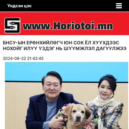
Үндсэн цэс
БНСУ-ЫН ЕРӨНХИЙЛӨГЧ ЮН СОК ЁЛ ХҮҮХДЭЭС
НОХОЙГ ИЛҮҮ ҮЗДЭГ НЬ ШҮҮМЖЛЭЛ ДАГУУЛЖЭЭ
2024-06-22 21:42:45