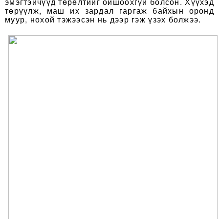
эмэгтэйчүүд төрөлтийг ойшоохгүй болсон. Хүүхэд
төрүүлж, маш их зардал гаргаж байхын оронд
муур, нохой тэжээсэн нь дээр гэж үзэх болжээ.