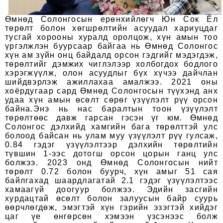
Өмнөд Солонгосын ерөнхийлөгч Юн Сок Ёл
төрөлт болон хөгшрөлтийн асуудал хариуцдаг
тусгай хорооны хуралд оролцож, хүн амын тоо
үргэлжлэн буурсаар байгаа нь Өмнөд Солонгос
хүн ам зүйн онц байдалд орсон гэдгийг мэдэгдэж,
төрөлтийг дэмжих чиглэлээр холбогдох бодлого
хэрэгжүүлж, олон асуудлыг бүх хүчээ дайчлан
шийдвэрлэж ажиллахаа амалжээ.
2021 оны
хоёрдугаар сард Өмнөд Солонгосын түүхэнд анх
удаа хүн амын өсөлт сөрөг үзүүлэлт рүү орсон
байна.Энэ нь нас баралтын тоон үзүүлэлт
төрөлтөөс давж гарсан гэсэн үг юм. Өмнөд
Солонгос дэлхийд хамгийн бага төрөлттэй улс
болоод байсан нь улам муу үзүүлэлт рүү гулсаж,
0.84 гэдэг үзүүлэлтээр дэлхийн төрөлтийн
түвшин 1-ээс дотогш орсон цорын ганц улс
болжээ. 2023 онд Өмнөд Солонгосын нийт
төрөлт 0.72 болон буурч, хүн амыг 51 сая
байлгахад шаардлагатай 2.1 гэдэг үзүүлэлтээс
хамаагүй доогуур болжээ. Эдийн засгийн
хурдацтай өсөлт болон залуусын байр суурь
өөрчлөгдөж, эмэгтэй хүн гэрийн эзэгтэй хийдэг
цаг үе өнгөрсөн хэмээн үзсэнээс болж