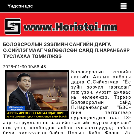
Үндсэн цэс
БОЛОВСРОЛЫН ЗЭЭЛИЙН САНГИЙН ДАРГА
О.СИЙЛЭГМААГ ЧӨЛӨӨЛСӨН САЙД П.НАРАНБАЯР
ТУСЛАХАА ТОМИЛЖЭЭ
2026-01-30 19:58:48
Боловсролын зээлийн
сангийн Ажлын албаны
дарга О.Сийлэгмааг "Ёс
зүйн зөрчил гаргасан"
гэж үзэн, үүрэгт ажлаас
нь чөлөөлжээ. Тэрээр
Боловсролын сайд
П.Наранбаярыг "БЗС-
гийн тэтгэлгээр
суралцагчдын тоог 13-
аар хэтрүүлсэн нь зээлийн сангийн журам зөрчсөн"
гэж үзэн, холбогдох албан тушаалтнуудад албан
бичиг хүргүүлсэн байна. Польш, Куба, Франц, Их