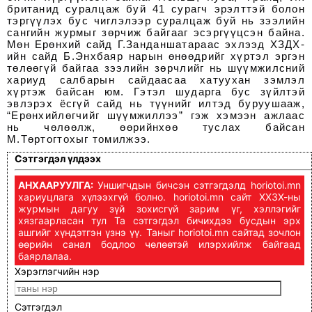
британид суралцаж буй 41 сурагч эрэлттэй болон
тэргүүлэх бус чиглэлээр суралцаж буй нь зээлийн
сангийн журмыг зөрчиж байгааг эсэргүүцсэн байна.
Мөн Ерөнхий сайд Г.Занданшатараас эхлээд ХЗДХ-
ийн сайд Б.Энхбаяр нарын өнөөдрийг хүртэл эргэн
төлөөгүй байгаа зээлийн зөрчлийг нь шүүмжилсний
хариуд салбарын сайдаасаа хатуухан зэмлэл
хүртэж байсан юм. Гэтэл шударга бус зүйлтэй
эвлэрэх ёсгүй сайд нь түүнийг илтэд буруушааж,
“Ерөнхийлөгчийг шүүмжиллээ” гэж хэмээн ажлаас
нь чөлөөлж, өөрийнхөө туслах байсан
М.Төртогтохыг томилжээ.
Сэтгэгдэл үлдээх
АНХААРУУЛГА:
Уншигчдын бичсэн сэтгэгдэлд horiotoi.mn
хариуцлага хүлээхгүй болно. horiotoi.mn сайт ХХЗХ-ны
журмын дагуу зүй зохисгүй зарим үг, хэллэгийг
хязгаарласан тул Та сэтгэгдэл бичихдээ бусдын эрх
ашгийг хүндэтгэн үзнэ үү. Таныг horiotoi.mn сайтад зочлон
өөрийн санал бодлоо чөлөөтэй илэрхийлж байгаад
баярлалаа.
Хэрэглэгчийн нэр
Сэтгэгдэл