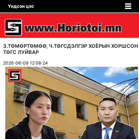
Үндсэн цэс
З.ТӨМӨРТӨМӨӨ, Ч.ТӨГСДЭЛГЭР ХОЁРЫН ХОРШСОН
ТӨГС ЛУЙВАР
2026-06-09 12:08:24