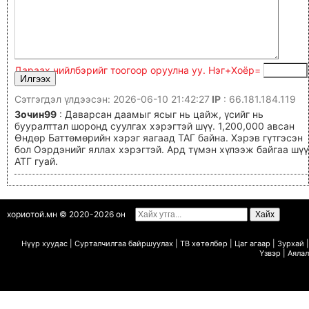
Дараах нийлбэрийг тоогоор оруулна уу. Нэг+Xoёp=
Сэтгэгдэл үлдээсэн: 2026-06-10 21:42:27
IP
: 66.181.184.119
Зочин99
: Даварсан даамыг ясыг нь цайж, үсийг нь
бууралттал шоронд суулгах хэрэгтэй шүү. 1,200,000 авсан
Өндөр Баттөмөрийн хэрэг яагаад ТАГ байна. Хэрэв гүтгэсэн
бол Оэрдэнийг яллах хэрэгтэй. Ард түмэн хүлээж байгаа шүү
АТГ гуай.
хориотой.мн © 2020-2026 он
Нүүр хуудас
|
Сурталчилгаа байршуулах
|
ТВ х
ө
т
ө
лб
ө
р
|
Цаг агаар
|
Зурхай
|
Ү
звэр
|
Аялал