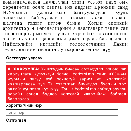
компаниудаараа дамжуулан хэдэн үеэрээ идэх өмч
хөрөнгөтэй болж байгаа энэ явдлыг Ерөнхий сайд
Н.Учралын даалгавраар байгуулагдсан хууль
хяналтын байгууллагын ажлын хэсэг анхаарч
шалгана гэдэгт итгэж байна. Хотын ерөнхий
архитектор Ч.Төгсдэлгэрийн а даалгаварт тавин сая
төгрөгөөр гарын үсэг зурсан хэрэг бол зөвхөн өнгөн
хэсэг нь харин цаана нь а даалгавраар барьцаалсан
Нийслэлийн иргэдийн төлөөлөгчдийн Дахин
төлөвлөлтийн төслийн луйвар явж байна шүү.
Сэтгэгдэл үлдээх
АНХААРУУЛГА:
Уншигчдын бичсэн сэтгэгдэлд horiotoi.mn
хариуцлага хүлээхгүй болно. horiotoi.mn сайт ХХЗХ-ны
журмын дагуу зүй зохисгүй зарим үг, хэллэгийг
хязгаарласан тул Та сэтгэгдэл бичихдээ бусдын эрх
ашгийг хүндэтгэн үзнэ үү. Таныг horiotoi.mn сайтад зочлон
өөрийн санал бодлоо чөлөөтэй илэрхийлж байгаад
баярлалаа.
Хэрэглэгчийн нэр
Сэтгэгдэл