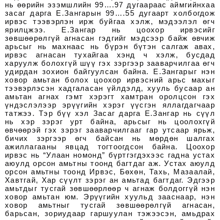
нь өөрийн эзэмшлийн 99….97 дугаараас аймгийнхаа
засаг дарга Е.Зангарын 99….55 дугаарт холбогдож
ирвэс тээвэрлэн ирж буйгаа хэлж, мэдээлэл өгч
ярилцжээ. Е.Зангар нь цоохор ирвэсийг
зөвшөөрөлгүй агнасан гэдгийг мэдсээр байж өвчиж
арьсыг нь махнаас нь бүрэн бүтэн салгаж авах,
ирвэс агнасан тухайгаа хэнд ч хэлж, бусдад
харуулж болохгүй шүү гэх зэргээр зааварчилгаа өгч
удирдан зохион байгуулсан байна. Е.Зангарыг нэн
ховор амьтан болох цоохор ирвэсний арьс махыг
тээвэрлэсэн хадгаласан үйлдэлд, хууль бусаар ан
амьтан агнах гэмт хэрэгт хамтран оролцсон гэх
үндэслэлээр эрүүгийн хэрэг үүсгэн яллагдагчаар
татжээ. Тэр бүү хэл Засаг дарга Е.Зангар нь сүүл
нь хэр зэрэг урт байна, арьсыг нь цоолохгүй
өвчөөрэй гэх зэрэг зааварчилгааг гар утсаар ярьж,
бичих зэргээр өгч байсан нь мөрдөн шалгах
ажиллагааны явцад тогтоогдсон байна. Цоохор
ирвэс нь “Улаан номонд” бүртгэгдэхээс гадна устах
аюулд орсон амьтны тоонд багтдаг аж. Устах аюулд
орсон амьтны тоонд Ирвэс, Бөхөн, Тахь, Мазаалай,
Хавтгай, Хар сүүлт зэрэг ан амьтад багтдаг. Эдгээр
амьтдыг тусгай зөвшөөрлөөр ч агнаж болдоггүй нэн
ховор амьтан юм. Эрүүгийн хуульд зааснаар, нэн
ховор амьтныг тусгай зөвшөөрөлгүй агнасан,
барьсан, зориудаар гаршуулан тэжээсэн, амьдрах