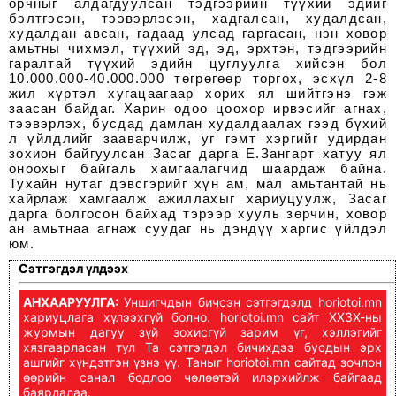
орчныг алдагдуулсан тэдгээрийн түүхий эдийг
бэлтгэсэн, тээвэрлэсэн, хадгалсан, худалдсан,
худалдан авсан, гадаад улсад гаргасан, нэн ховор
амьтны чихмэл, түүхий эд, эд, эрхтэн, тэдгээрийн
гаралтай түүхий эдийн цуглуулга хийсэн бол
10.000.000-40.000.000 төгрөгөөр торгох, эсхүл 2-8
жил хүртэл хугацаагаар хорих ял шийтгэнэ гэж
заасан байдаг. Харин одоо цоохор ирвэсийг агнах,
тээвэрлэх, бусдад дамлан худалдаалах гээд бүхий
л үйлдлийг зааварчилж, уг гэмт хэргийг удирдан
зохион байгуулсан Засаг дарга Е.Зангарт хатуу ял
оноохыг байгаль хамгаалагчид шаардаж байна.
Тухайн нутаг дэвсгэрийг хүн ам, мал амьтантай нь
хайрлаж хамгаалж ажиллахыг хариуцуулж, Засаг
дарга болгосон байхад тэрээр хууль зөрчин, ховор
ан амьтнаа агнаж суудаг нь дэндүү харгис үйлдэл
юм.
Сэтгэгдэл үлдээх
АНХААРУУЛГА:
Уншигчдын бичсэн сэтгэгдэлд horiotoi.mn
хариуцлага хүлээхгүй болно. horiotoi.mn сайт ХХЗХ-ны
журмын дагуу зүй зохисгүй зарим үг, хэллэгийг
хязгаарласан тул Та сэтгэгдэл бичихдээ бусдын эрх
ашгийг хүндэтгэн үзнэ үү. Таныг horiotoi.mn сайтад зочлон
өөрийн санал бодлоо чөлөөтэй илэрхийлж байгаад
баярлалаа.