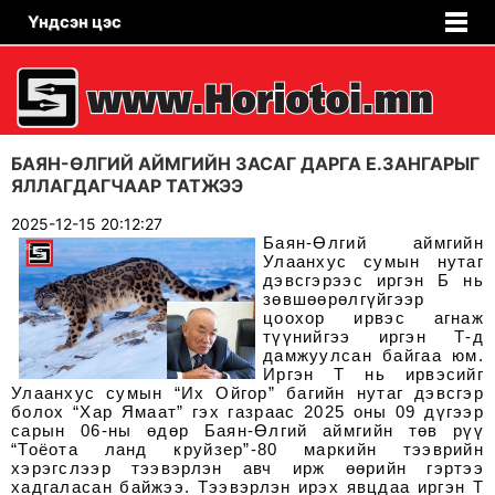
Үндсэн цэс
БАЯН-ӨЛГИЙ АЙМГИЙН ЗАСАГ ДАРГА Е.ЗАНГАРЫГ
ЯЛЛАГДАГЧААР ТАТЖЭЭ
2025-12-15 20:12:27
Баян-Өлгий аймгийн
Улаанхус сумын нутаг
дэвсгэрээс иргэн Б нь
зөвшөөрөлгүйгээр
цоохор ирвэс агнаж
түүнийгээ иргэн Т-д
дамжуулсан байгаа юм.
Иргэн Т нь ирвэсийг
Улаанхус сумын “Их Ойгор” багийн нутаг дэвсгэр
болох “Хар Ямаат” гэх газраас 2025 оны 09 дүгээр
сарын 06-ны өдөр Баян-Өлгий аймгийн төв рүү
“Тоёота ланд круйзер”-80 маркийн тээврийн
хэрэгслээр тээвэрлэн авч ирж өөрийн гэртээ
хадгаласан байжээ. Тээвэрлэн ирэх явцдаа иргэн Т