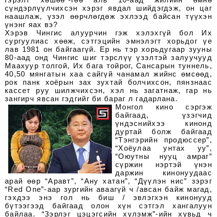
сүндэрлүүлчихсэн хэрэг явдал шийдэгдэж, он цаг
наашлаж, үзэл өөрчлөгдөж эхлээд байсан түүхэн
үнэнг яах вэ?
Хэрэв Чингис алуурчин гэж хэлэхгүй бол Их
сургуулиас хөөж, сэтгэцийн эмнэлэгт хорьдог үе
лав 1981 он байгаагүй. Ер нь тэр хорьдугаар зууны
80-аад онд Чингис шиг тэрслүү үзэлтэй залуучууд
Маахуур толгой, Их бага тойрог, Сансарын туннель,
40,50 мянгатын хаа сайгүй чанамал жийнс өмсөөд,
рок панк хоёрын зах зухтай болчихсон, пянзнаас
кассет руу шилжчихсэн, хэл нь загатнаж, гар нь
зангирч явсан гэдгийг би бараг л гадарлана.
Монгол кино сэргэж
байгаад, үзэгчид
үндэснийхээ кинонд
дуртай болж байгаад
“Тэнгэрийн продюссер”,
“Хоёулаа унтах уу”,
“Оюутны нууц амраг”
сүржин нэртэй үнэн
даржин кинонуудаас
арай өөр “Аравт”, “Ану хатан”, “Дүүлэн нис” зэрэг
“Red One”-аар зургийн аваагүй ч /авсан байж магад,
гэхдээ энэ гол нь биш / эвлэгхэн кинонууд
бүтээгээд байгаад олон хүн сэтгэл хангалуун
байлаа. “Зэрлэг цэцэгсийн хүлэмж”-ийн хувьд ч