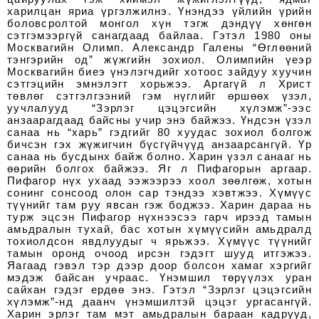
харилцан яриа үргэлжилнэ. Үнэндээ үйлийн үрийн
боловсролтой монгол хүн тэгж дэндүү хөнгөн
сэтгэмээргүй санагдаад байлаа. Гэтэл 1980 оны
Москвагийн Олимп. Александр Галены “Өглөөний
тэнгэрийн од” жүжгийн зохиол. Олимпийн үеэр
Москвагийн биеэ үнэлэгчдийг хотоос зайдуу хуучин
сэтгэцийн эмнэлэгт хорьжээ. Аргагүй л Христ
төвлөг сэтгэлгээний гэм нүглийг өршөөх үзэл,
уучлалууд “Зэрлэг цэцэгсийн хүлэмж”-ээс
анзаарагдаад байсны учир энэ байжээ. Үндсэн үзэл
санаа нь “харь” гэдгийг 80 хуудас зохиол болгож
бичсэн гэх жүжигчин бүсгүйчүүд анзаарсангүй. Үр
санаа нь бусдынх байж болно. Харин үзэл санааг нь
өөрийн болгох байжээ. Яг л Пифагорын аргаар.
Пифагор нүх ухаад ээжээрээ хоол зөөлгөж, хотын
сонинг сонсоод олон сар тэндээ хэвтжээ. Хүмүүс
түүнийг там руу явсан гэж боджээ. Харин дараа нь
турж эцсэн Пифагор нүхнээсээ гарч ирээд тамын
амьдралын тухай, бас хотын хүмүүсийн амьдралд
тохиолдсон явдлуудыг ч ярьжээ. Хүмүүс түүнийг
тамын оронд очоод ирсэн гэдэгт шууд итгэжээ.
Яагаад гэвэл тэр дээр доор болсон хамаг хэргийг
мэдэж байсан учраас. Үнэмшил төрүүлэх уран
сайхан гэдэг ердөө энэ. Гэтэл “Зэрлэг цэцэгсийн
хүлэмж”-нд даанч үнэмшилтэй цэцэг ургасангүй.
Харин эрлэг там мэт амьдралын бараан кадрууд,