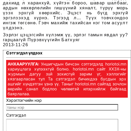
дахиад л харанхуй, хүйтэн бороо, шавар шалбааг,
ардын нөхөрлөлийн гишүүний хяналт, түрүү морь
үзэх эрхгүй хөөрхийс. Эцэст нь бүгд эрхгүй
эргэлзэхэд хүрнэ. Тэгээд л… Түүх товчхондоо
ингэж төгсөнө. Гэвч махийж тахийсан нэг том асуулт
үлдээнэ.
Зэрлэг цэцэгсийн хүлэмж үү, эрлэг тамын явдал уу?
гарцаагүй Пүрэвхүүгийн Батхуяг
2013-11-26
Сэтгэгдэл үлдээх
АНХААРУУЛГА:
Уншигчдын бичсэн сэтгэгдэлд horiotoi.mn
хариуцлага хүлээхгүй болно. horiotoi.mn сайт ХХЗХ-ны
журмын дагуу зүй зохисгүй зарим үг, хэллэгийг
хязгаарласан тул Та сэтгэгдэл бичихдээ бусдын эрх
ашгийг хүндэтгэн үзнэ үү. Таныг horiotoi.mn сайтад зочлон
өөрийн санал бодлоо чөлөөтэй илэрхийлж байгаад
баярлалаа.
Хэрэглэгчийн нэр
Сэтгэгдэл