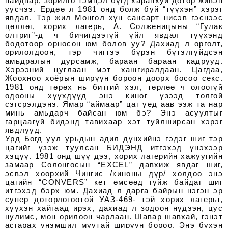
найдвар, зорилго тэмцэл бүгд харанхуй дотор живэн
уусчээ. Ердөө л 1981 онд болж буй “түүхэн” хэрэг
явдал. Тэр жил Монгол хүн сансарт нисэв гэснээс
цөллөг, хорих лагерь, А. Солженицыны “Гулак
олтриг”-д ч бичигдээгүй үйл явдал түүхэнд
бодотоор өрнөсөн юм болов уу? Дахиад л орголт,
орилолдоон, тэр чигтээ бүрэн бүтэлгүйдсэн
амьдралын дурсамж, бараан бараан кадрууд.
Хэрээний цуглаан мэт хашгиралдаан. Цагдаа,
Жоохноо хоёрын ширүүн бороон доорх босоо секс.
1981 онд төрөх нь битгий хэл, төрлөө ч олоогүй
одооны хүүхдүүд энэ киног үзээд толгой
сэгсрэлдэнэ. Ямар “аймаар” цаг үед аав ээж та нар
минь амьдарч байсан юм бэ? Энэ асуултыг
гарцаагүй бидэнд тавихаар хэт туйлширсан хэрэг
явдлууд.
Урд Богд уул урьдын адил дүнхийнэ гэдэг шиг тэр
цагийг үзэж туулсан БИДЭНД итгэхэд үнэхээр
хэцүү. 1981 онд шүү дээ, хорих лагерийн хажуугийн
замаар Солонгосын “EXCEL” давхиж явдаг шиг,
эсвэл хөөрхий Чингис /киноны дүр/ хөлдөө энэ
цагийн “CONVERS” кет өмсөөд гүйж байдаг шиг
итгэхэд бэрх юм. Дахиад л дарга байрын нэгэн эр
супер доторлогоотой УАЗ-469- тэй хорих лагерьт,
хүүхэн хайгаад ирэх, дахиад л зодоон нүдээн, цус
нулимс, мөн орилоон чарлаан. Шавар шавхай, гэнэт
асгарах үнэмшил муутай ширүүн бороо. Энэ бүхэн