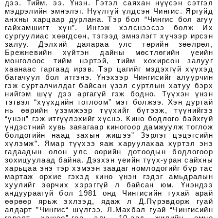
дээ. Тийм, ээ. Үнэн. Гэтэл саяхан нүүсэн сэтгэл
мэдрэлийн эмнэлэг. Нүүлгүй үлдсэн Чингис. Яргуйд
анхны харцаар дурлана. Тэр бол “Чингис бол агуу
гайхамшигт хүн”. Ингэж хэлснээсээ болж Их
сургуулиас хөөгдсөн, тэгээд эмнэлэгт хүчээр ирсэн
залуу. Дэлхий даяараа улс төрийн зөөлрөл,
Брежневийн хүйтэн дайны мөстлөгийн үеийн
монголоос тийм нэртэй, тийм хохирсон залууг
хаанаас гаргаад ирэв. Тэр цагийг мэдэхгүй хүүхэд
багачуул бол итгэнэ. Үнэхээр Чингисийг алуурчин
гэж сурталчилдаг байсан үзэл суртлын хатуу бэрх
нийгэм шүү дээ аргагүй гэж бодно. Түүхэн үнэн
тэгвэл “хүүхдийн тоглоом” мэт болжээ. Хэн дуртай
нь өөрийн үзэмжээр түүхийг бүтээж, түүнийгээ
“үнэн” гэж итгүүлэхийг хүснэ. Кино бодлого байхгүй
үндэстний хувь заяагаар киногоор дамжуулж тоглож
болдогийн наад захын жишээ” Зэрлэг цэцэгсийн
хүлэмж”. Ямар түүхээ яаж харуулахаа хүртэл энэ
гадаадын олон улс өөрийн дотоодын бодлогоор
зохицуулаад байна. Дээхэн үеийн түүх-уран сайхны
харьцаа энэ тэр хэмээн заадаг номлодогийг бүр тас
мартаж орхие гэхэд кино үнэн гэдэг амьдралын
хуулийг зөрчих хэрэггүй л байсан юм. Үнэндээ
андуураагүй бол 1981 онд Чингисийн тухай арай
өөрөөр ярьж эхлээд, ядаж л Д.Пүрэвдорж гуай
алдарт ”Чингис“ шүлгээ, Л.Махбал гуай “Чингисийн
гэрэлт хөшөө”-гөө аль 10-аад жилийн өмнө