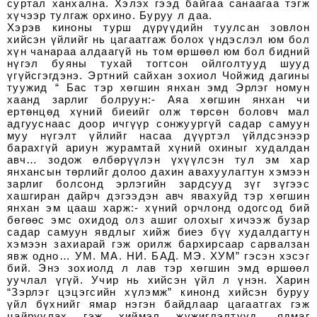
суртал ханхална. Хэлэх гээд байгаа санаагаа тэгж
хүчээр тулгаж орхино. Буруу л даа.
Хэрэв киноны турш дүрүүдийн туулсан зовлон
хийсэн үйлийг нь цагаатгаж болох үндэслэл юм бол
хүн чанараа алдаагүй нь том өршөөл юм бол бидний
нүгэл буяны тухай тогтсон ойлголтууд шууд
үгүйсгэгдэнэ. Эртний сайхан зохиол Чойжид дагины
туужид “ Бас тэр хөгшин янхан эмд Эрлэг номун
хаанд зарлиг болруун:- Аяа хөгшин янхан чи
ертөнцөд хүний биеийг олж төрсөн боловч мал
адгууснаас доор ичгүүр сонжуургүй садар самуун
муу нүгэлт үйлийг насаа дүүртэл үйлдсэнээр
барахгүй ариун журамтай хүний охиныг худалдан
авч… зодож өлбөрүүлэн үхүүлсэн тул эм хар
янхансын төрлийг долоо дахин авахуулагтун хэмээн
зарлиг болсонд эрлэгийн зардсууд зүг зүгээс
хашгиран дайрч дэгээдэн авч явахуйд тэр хөгшин
янхан эм цааш харж:- хүний орчлонд одогсод бий
бөгөөс эмс охидод олз ашиг олохыг хичээж бузар
садар самуун явдлыг хийж биеэ бүү худалдагтун
хэмээн захиарай гэж орилж бархирсаар сарвалзан
явж одно… УМ. МА. НИ. БАД. МЭ. ХУМ” гэсэн хэсэг
бий. Энэ зохиолд л лав тэр хөгшин эмд өршөөл
уучлал үгүй. Учир нь хийсэн үйл л үнэн. Харин
“Зэрлэг цэцэгсийн хүлэмж” кинонд хийсэн буруу
үйл бүхнийг ямар нэгэн байдлаар цагаатгах гэж
цайруулах гэж хиймэл жүжиглэлтүүд, ядмаг