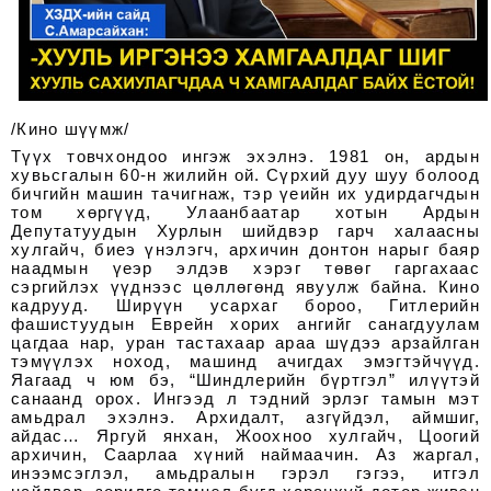
/Кино шүүмж/
Түүх товчхондоо ингэж эхэлнэ. 1981 он, ардын
хувьсгалын 60-н жилийн ой. Сүрхий дуу шуу болоод
бичгийн машин тачигнаж, тэр үеийн их удирдагчдын
том хөргүүд, Улаанбаатар хотын Ардын
Депутатуудын Хурлын шийдвэр гарч халаасны
хулгайч, биеэ үнэлэгч, архичин донтон нарыг баяр
наадмын үеэр элдэв хэрэг төвөг гаргахаас
сэргийлэх үүднээс цөллөгөнд явуулж байна. Кино
кадрууд. Ширүүн усархаг бороо, Гитлерийн
фашистуудын Еврейн хорих ангийг санагдуулам
цагдаа нар, уран тастахаар араа шүдээ арзайлган
тэмүүлэх ноход, машинд ачигдах эмэгтэйчүүд.
Яагаад ч юм бэ, “Шиндлерийн бүртгэл” илүүтэй
санаанд орох. Ингээд л тэдний эрлэг тамын мэт
амьдрал эхэлнэ. Архидалт, азгүйдэл, аймшиг,
айдас… Яргуй янхан, Жоохноо хулгайч, Цоогий
архичин, Саарлаа хүний наймаачин. Аз жаргал,
инээмсэглэл, амьдралын гэрэл гэгээ, итгэл