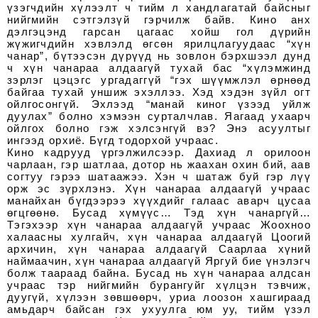
үзэгчдийн хүлээлт ч тийм л хандлагатай байсныг
нийгмийн сэтгэлзүй гэрчилж байв. Кино анх
дэлгэцэнд гарсан цагаас хойш гол дүрийн
жүжигчдийн хэвлэлд өгсөн ярилцлагуудаас “хүн
чанар”, бүтээсэн дүрүүд нь зовлон бэрхшээл дунд
ч хүн чанараа алдаагүй тухай бас “хүлэмжинд
зэрлэг цэцэгс ургадаггүй “гэх шүүмжлэл өрнөөд
байгаа тухай уншиж эхэллээ. Хэд хэдэн зүйл огт
ойлгосонгүй. Эхлээд “манай киног үзээд уйлж
дуулах” болно хэмээн сурталчлав. Яагаад ухаарч
ойлгох болно гэж хэлсэнгүй вэ? Энэ асуултыг
ингээд орхиё. Бүгд тодорхой учраас.
Кино кадрууд үргэлжилсээр. Дахиад л орилоон
чарлаан, гэр шатлаа, дотор нь жаахан охин бий, аав
согтуу гэрээ шатаажээ. Хэн ч шатаж буй гэр лүү
орж эс зүрхлэнэ. Хүн чанараа алдаагүй учраас
манайхан бүгдээрээ хүүхдийг галаас аварч цусаа
өгцгөөнө. Бусад хүмүүс… Тэд хүн чанаргүй…
Тэгэхээр хүн чанараа алдаагүй учраас Жоохноо
халаасны хулгайч, хүн чанараа алдаагүй Цоогий
архичин, хүн чанараа алдаагүй Саарлаа хүний
наймаачин, хүн чанараа алдаагүй Яргуй бие үнэлэгч
болж таараад байна. Бусад нь хүн чанараа алдсан
учраас тэр нийгмийн бурангуйг хүлцэн тэвчиж,
дуугүй, хүлээн зөвшөөрч, уриа лоозон хашгираад
амьдарч байсан гэх ухуулга юм уу, тийм үзэл