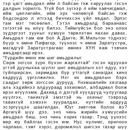
тэр цагт амьдрал ийм л байсан гэж харуулах гэсэн
далдын зорилго. Үгүй бол зүгээр л ийм хавчигдмал,
ийм цөллөгийн, ийм эрх чөлөөгүй байсан гэж
бодсондоо л итгээд биччихсэн үйл явдал. Эрлэг
там мэт төсөөлөл. Гэтэл амьдралд бараанаас
гэгээтэй нь илүү билээ. Тиймгүйсэн бол энэ олон
зүдэргээт зууныг хүмүүн төрөлхтөн яахан давах.
Амьдрал там юм бол А.Данте, Ж.Мильтон тэднээс
бүүр ч өмнө Пифагор, түүнээс ч өмнө Заратустра,
магадгүй Заратустрагаас өмнөх ХҮН яаж тэвчин
амьдарсаар ирэх.
“Үүрдийн мөнх юм шиг амьдралыг
Сөрж зогсох зүрх бүхэн жаргалтай” гэсэн ядуухан
үгтэй дууныхаа шүлэг шиг амьдралын хэт ядуу, хэт
туйлширсан, заримдаа бүр утгагүй санагдах кино
кадрууд үргэлжилнэ. Нэг их амьдралын бэрх
саадыг зөрж зогссон дүрүүд. Үнэмшилийн хязгаар
аль хэдийнээ алдуураад зохиомол, албадмал болж
ирэх өгүүлэмж. Дахиад л дэггүй хүүхдүүд чулуугаар
нүүлгэх, танихгүй эмэгтэй нь охиныг тэврээд
тавихгүй хэмээн зууралдах, нутгийн ардууд
эсэргүүцэн шаагилдах. Юуг зөвтгөж болох вэ?
Аргагүй шүү дээ, энэ чинь жирийн хүмүүсийн
амьдрал биш, энэ чинь хорих газар. Тэнд үүнээс
өөр юу байлгах гэсэн юм. Нус нулимс, орилоон
чарлаан, гэмт хэрэг, доромжлол шигсэн газар шүү