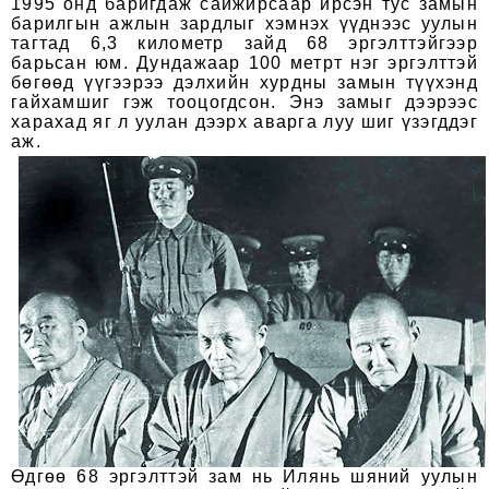
1995 онд баригдаж сайжирсаар ирсэн тус замын
барилгын ажлын зардлыг хэмнэх үүднээс уулын
тагтад 6,3 километр зайд 68 эргэлттэйгээр
барьсан юм. Дундажаар 100 метрт нэг эргэлттэй
бөгөөд үүгээрээ дэлхийн хурдны замын түүхэнд
гайхамшиг гэж тооцогдсон. Энэ замыг дээрээс
харахад яг л уулан дээрх аварга луу шиг үзэгддэг
аж.
Өдгөө 68 эргэлттэй зам нь Илянь шяний уулын