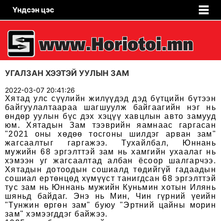
Үндсэн цэс
УГАЛЗАН ХЭЭТЭЙ УУЛЫН ЗАМ
2022-03-07 20:41:26
Хятад улс сүүлийн жилүүдэд дэд бүтцийн бүтээн
байгуулалтаараа шагшуулж байгаагийн нэг нь
өндөр уулын бүс дэх хэцүү хавцлын авто замууд
юм. Хятадын Зам тээврийн яамнаас гаргасан
"2021 оны хөдөө тосгоны шилдэг арван зам"
жагсаалтыг гаргажээ. Тухайлбал, Юннань
мужийн 68 эргэлттэй зам нь хамгийн ухаалаг нь
хэмээн уг жагсаалтад албан ёсоор шалгарчээ.
Хятадын дотоодын сошиалд төдийгүй гадаадын
сошиал ертөнцөд хүмүүст танигдсан 68 эргэлттэй
тус зам нь Юннань мужийн Куньмин хотын Илянь
шяньд байдаг. Энэ нь Мин, Чин гүрний үеийн
"Тунжин өргөн зам" буюу "Эртний цайны морин
зам" хэмээгддэг байжээ.