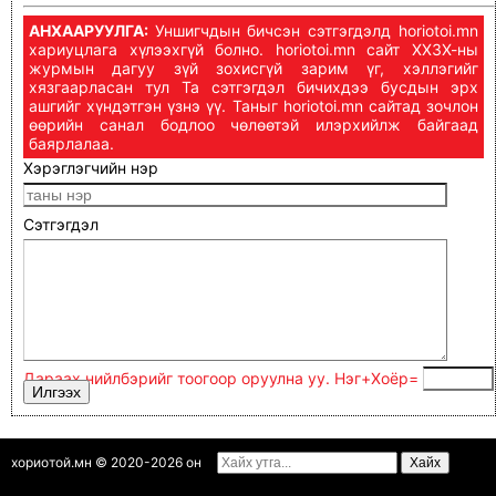
АНХААРУУЛГА:
Уншигчдын бичсэн сэтгэгдэлд horiotoi.mn
хариуцлага хүлээхгүй болно. horiotoi.mn сайт ХХЗХ-ны
журмын дагуу зүй зохисгүй зарим үг, хэллэгийг
хязгаарласан тул Та сэтгэгдэл бичихдээ бусдын эрх
ашгийг хүндэтгэн үзнэ үү. Таныг horiotoi.mn сайтад зочлон
өөрийн санал бодлоо чөлөөтэй илэрхийлж байгаад
баярлалаа.
Хэрэглэгчийн нэр
Сэтгэгдэл
Дараах нийлбэрийг тоогоор оруулна уу. Нэг+Xoёp=
хориотой.мн © 2020-2026 он