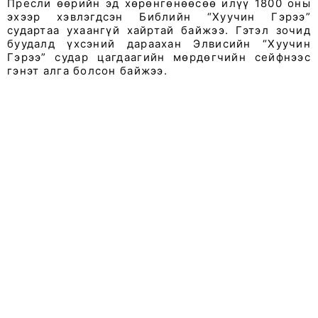
Пресли өөрийн эд хөрөнгөнөөсөө илүү 1800 оны
эхээр хэвлэгдсэн Библийн “Хуучин Гэрээ”
судартаа ухаангүй хайртай байжээ. Гэтэл зочид
буудалд үхсэний дараахан Элвисийн “Хуучин
Гэрээ” судар цагдаагийн мөрдөгчийн сейф­нээс
гэнэт алга болсон байжээ.