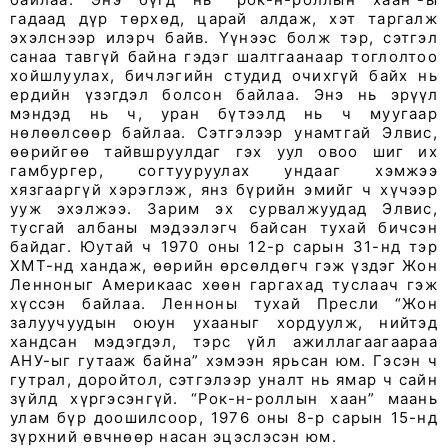
гадаад дүр төрхөд, царай алдаж, хэт таргалж
эхэлснээр илэрч байв. Үүнээс болж тэр, сэтгэл
санаа тавгүй байна гэдэг шалтгаанаар тоглолтоо
хойшлуулах, бичлэгийн студид очихгүй байх нь
ердийн үзэгдэл болсон байлаа. Энэ нь эрүүл
мэндэд нь ч, уран бүтээлд нь ч муугаар
нөлөөлсөөр байлаа. Сэтгэлээр унамтгай Элвис,
өөрийгөө тайвшруулдаг гэх уул овоо шиг их
гамбургер, согтууруулах ундааг хэмжээ
хязгааргүй хэрэглэж, янз бүрийн эмийг ч хүчээр
ууж эхэлжээ. Зарим эх сурвалжуудад Элвис,
тусгай албаны мэдээлэгч байсан тухай бичсэн
байдаг. Юутай ч 1970 оны 12-р сарын 31-нд тэр
ХМТ-нд хандаж, өөрийн өрсөлдөгч гэж үздэг Жон
Ленноныг Америкаас хөөн гаргахад туслаач гэж
хүссэн байлаа. Ленноны тухай Пресли “Жон
залуучуудын оюун ухааныг хордуулж, нийтэд
хандсан мэдэгдэл, тэрс үйл ажиллагаагаараа
АНУ-ыг гутааж байна” хэмээн ярьсан юм. Гэсэн ч
гутрал, доройтол, сэтгэлээр уналт нь ямар ч сайн
зүйлд хүргэсэнгүй. “Рок-н-роллын хаан” маань
улам бүр доошилсоор, 1976 оны 8-р сарын 15-нд
зүрхний өвчнөөр насан эцэслэсэн юм.