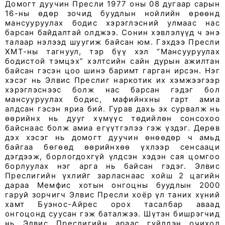
Домогт дуучин Пресли 1977 оны 08 дугаар сарын
16-ны өдөр зочид буудлын нойлийн өрөөнд
мансууруулах бодис хэрэглэсний улмаас нас
барсан байдалтай олджээ. Сонин хэвлэлүүд ч энэ
талаар нэлээд шуугиж байсан юм. Гэхдээ Пресли
ХМТ-ны тагнуул, тэр бүү хэл “Мансууруулах
бодистой тэмцэх” хэлтсийн сайн дурын ажилтан
байсан гэсэн цоо шинэ баримт гарган ирсэн. Нэг
хэсэг нь Элвис Преслиг наркотик их хэмжээгээр
хэрэглэснээс болж нас барсан гэдэг бол
мансууруулах бодис, мафийнхны гарт амиа
алдсан гэсэн яриа бий. Гурав дахь эх сурвалж нь
өөрийнх нь дууг хүмүүс төдийлөн сонсохоо
байснаас болж амиа егүүтгэлээ гэж үздэг. Дөрөв
дэх хэсэг нь домогт дуучин өнөөдөр ч амьд
байгаа бөгөөд өөрийнхөө үхлээр сенсааци
дэгдээж, борлогдохгүй үлдсэн хэдэн сая цомгоо
борлуулах нэг арга нь байсан гэдэг. Элвис
Преслигийн үхлийг зарласнаас хойш 2 цагийн
дараа Мемфис хотын онгоцны буудлын 2000
гаруй зорчигч Элвис Пресли хоёр үл таних хүний
хамт Буэнос-Айрес орох тасалбар аваад
онгоцонд суусан гэж баталжээ. Шүтэн бишрэгчид
нь Элвис Преслигийн араас гүйлдэн очиход