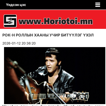
Үндсэн цэс
РОК-Н РОЛЛЫН ХААНЫ УЧИР БИТҮҮЛЭГ ҮХЭЛ
2026-01-12 20:36:20