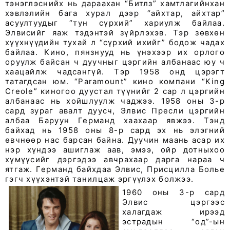
тэнэглэснийх нь дараахан “Битлз” хамтлагийнхан
хэвлэлийн бага хурал дээр “айхтар, айхтар”
асуултуудыг “тун сүрхий” хариулж байлаа.
Элвисийг яаж тэдэнтэй зүйрлэхэв. Тэр зөвхөн
хүүхнүүдийн тухай л “сүрхий ихийг” бодож чадах
байлаа. Кино, пянзнууд нь үнэхээр их орлого
оруулж байсан ч дуучныг цэргийн албанаас юу ч
хаацайлж чадсангүй. Тэр 1958 онд цэрэгт
татагдсан юм. “Paramount” кино компани “King
Creole” киногоо дуустал түүнийг 2 сар л цэргийн
албанаас нь хойшлуулж чаджээ. 1958 оны 3-р
сард зураг авалт дуусч, Элвис Пресли цэргийн
албаа Баруун Германд хаахаар явжээ. Тэнд
байхад нь 1958 оны 8-р сард эх нь элэгний
өвчнөөр нас барсан байна. Дуучин маань асар их
нэр хүндээ ашиглаж аав, эмээ, ойр дотныхоо
хүмүүсийг дэргэдээ авчрахаар дарга нараа ч
ятгаж. Германд байхдаа Элвис, Присцилла Болье
гэгч хүүхэнтэй танилцаж эргүүлэх болжээ.
1960 оны 3-р сард
Элвис цэргээс
халагдаж ирээд
эстрадын “од”-ын