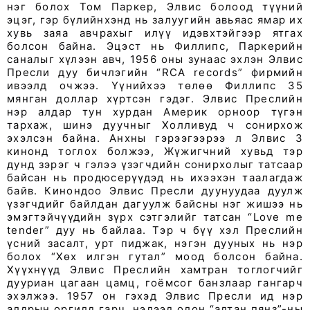
нэг болох Том Паркер, Элвис болоод түүний
эцэг, гэр бүлийнхэнд нь залуугийн авьяас ямар их
хувь заяа авчрахыг илүү идэвхтэйгээр ятгах
болсон байна. Эцэст нь Филлипс, Паркерийн
саналыг хүлээн авч, 1956 оны зунаас эхлэн Элвис
Пресли дуу бичлэгийн “RCA records” фирмийн
ивээлд очжээ. Үүнийхээ төлөө Филлипс 35
мянган доллар хүртсэн гэдэг. Элвис Преслийн
нэр алдар тун хурдан Америк орноор түгэн
тархаж, шинэ дуучныг Холливуд ч сонирхож
эхэлсэн байна. Анхны гэрээгээрээ л Элвис 3
кинонд тоглох болжээ, Жүжигчний хувьд тэр
дунд зэрэг ч гэлээ үзэгчдийн сонирхолыг татсаар
байсан нь продюсерүүдэд нь ихээхэн таалагдаж
байв. Кинондоо Элвис Пресли дуунуудаа дуулж
үзэгчдийг байлдан дагуулж байсны нэг жишээ нь
эмэгтэйчүүдийн зүрх сэтгэлийг татсан “Love me
tender” дуу нь байлаа. Тэр ч бүү хэл Преслийн
үсний засалт, урт пиджак, нэгэн дууных нь нэр
болох “Хөх илгэн гутал” моод болсон байна.
Хүүхнүүд Элвис Преслийн хамтран тоглогчийг
дууриан цагаан цамц, гоёмсог банзлаар гангарч
эхэлжээ. 1957 он гэхэд Элвис Пресли ид нэр
алдрын оргилд гарч, нэлээд олон “алтан пянз”-ны