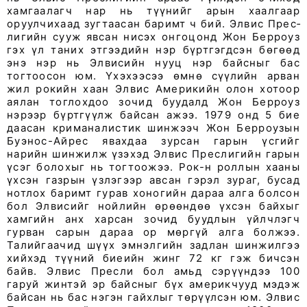
хамгаалагч нар нь түүнийг арын хаалгаар
оруулчихаад зугтаасан баримт ч бий. Элвис Прес­
лигийн сууж явсан нисэх онгоцонд Жон Берроуз
гэх үл таних этгээдийн нэр бүртгэгдсэн бөгөөд
энэ нэр нь Элвисийн нууц нэр байсныг бас
тогтоосон юм. Үхэхээсээ өмнө сүүлийн арван
жил рокийн хаан Элвис Америкийн олон хотоор
аялан тоглохдоо зочид буудалд Жон Берроуз
нэрээр бүртгүүлж байсан ажээ. 1979 онд 5 бие
даасан криманалистик шинжээч Жон Берроузын
Буэнос-Айрес явахдаа зурсан гарын үсгийг
нарийн шинжилж үзэхэд Элвис Преслигийн гарын
үсэг болохыг нь тогтоожээ. Рок-н роллын хааны
үхсэн газрын үзлэгээр авсан гэрэл зураг, бусад
нотлох баримт гурав хоногийн дараа алга болсон
бол Элвисийг нойлийн өрөөндөө үхсэн байхыг
хамгийн анх харсан зочид буудлын үйлчлэгч
гурван сарын дараа ор мөргүй алга болжээ.
Талийгаачид шүүх эмнэлгийн задлан шинжилгээ
хийхэд түүний биеийн жинг 72 кг гэж бичсэн
байв. Элвис Пресли бол амьд сэрүүндээ 100
гаруй жинтэй эр байсныг бүх америкчууд мэдэж
байсан нь бас нэгэн гайхлыг төрүүлсэн юм. Элвис