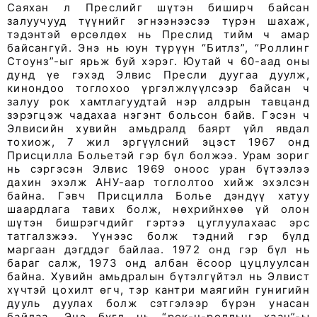
Саяхан л Преслийг шүтэн биширч байсан
залуучууд түүнийг эгнээнээсээ түрэн шахаж,
тэдэнтэй өрсөлдөх нь Преслид тийм ч амар
байсангүй. Энэ нь юун түрүүн “Битлз”, “Роллинг
Стоунз”-ыг ярьж буй хэрэг. Юутай ч 60-аад оны
дунд үе гэхэд Элвис Пресли дуугаа дуулж,
кинондоо тоглохоо үргэлжлүүлсээр байсан ч
залуу рок хамтлагуудтай нэр алдрын тавцанд
зэрэгцэж чадахаа нэгэнт больсон байв. Гэсэн ч
Элвисийн хувийн амьдралд баярт үйл явдал
тохиож, 7 жил эргүүлсний эцэст 1967 онд
Присцилла Больетэй гэр бүл болжээ. Урам зориг
нь сэргэсэн Элвис 1969 оноос уран бүтээлээ
дахин эхэлж АНУ-аар тоглолтоо хийж эхэлсэн
байна. Гэвч Присцилла Болье дэндүү хатуу
шаардлага тавих болж, нөхрийнхөө үй олон
шүтэн бишрэгчдийг гэртээ цуглуулахаас эрс
татгалзжээ. Yүнээс болж тэдний гэр бүлд
маргаан дэгддэг байлаа. 1972 онд гэр бүл нь
бараг салж, 1973 онд албан ёсоор цуцлуулсан
байна. Хувийн амьдралын бүтэлгүйтэл нь Элвист
хүчтэй цохилт өгч, тэр кантри маягийн гунигийн
дууль дуулах болж сэтгэлээр бүрэн унасан
байлаа. Энэ бүгд нь “рок-н-роллын хаан”-ы