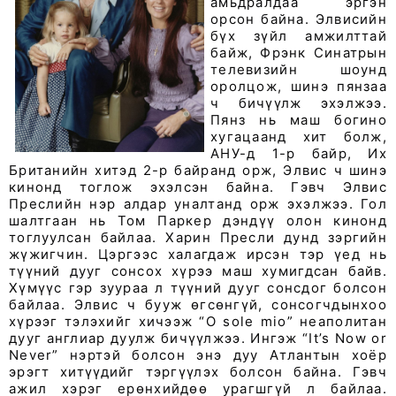
амьдралдаа эргэн
орсон байна. Элвисийн
бүх зүйл амжилттай
байж, Фрэнк Синатрын
телевизийн шоунд
оролцож, шинэ пянзаа
ч бичүүлж эхэлжээ.
Пянз нь маш богино
хугацаанд хит болж,
АНУ-д 1-р байр, Их
Британийн хитэд 2-р байранд орж, Элвис ч шинэ
кинонд тоглож эхэлсэн байна. Гэвч Элвис
Преслийн нэр алдар уналтанд орж эхэлжээ. Гол
шалтгаан нь Том Паркер дэндүү олон кинонд
тоглуулсан байлаа. Харин Пресли дунд зэргийн
жүжигчин. Цэргээс халагдаж ирсэн тэр үед нь
түүний дууг сонсох хүрээ маш хумигдсан байв.
Хүмүүс гэр зуураа л түүний дууг сонсдог болсон
байлаа. Элвис ч бууж өгсөнгүй, сонсогчдынхоо
хүрээг тэлэхийг хичээж “O sole mio” неаполитан
дууг англиар дуулж бичүүлжээ. Ингэж “It’s Now or
Never” нэртэй болсон энэ дуу Атлантын хоёр
эрэгт хитүүдийг тэргүүлэх болсон байна. Гэвч
ажил хэрэг ерөнхийдөө урагшгүй л байлаа.