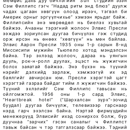
Мемфис дахь дуу бичлэгийн “Sun” студийн эзэн
Сэм Филлипс гэгч “Надад ритм энд блюз” дуулж
чадах цагаан хөвгүүн олоод ирээч, тэгвэл би
Америк орныг эргүүлчихье” хэмээн ярьдаг байж.
Филлипсийн энэ мөрөөдөл нь биелэх хувьтай
байжээ. Ачааны тэрэгний жолооч Элвис Пресли
ээждээ зориулсан дуугаа бичүүлэх гэж студид
орж ирсэн нь өнөөх “хөвгүүн” нь мөн байлаа.
Элвис Аарон Пресли 1935 оны 1-р сарын 8-нд
Миссисипи мужийн Тьюпело хотод мэндэлсэн
байна. Тэр эхлээд жолооч, дараа нь уянгын
дууль, рок-н-ролл дуулах, эцэст нь жүжигчин
болох заяатай байжээ. Энэ бүхэн нь түүний
нэрийг дэлхийд зарлаж, хэмжээгүй их эд
баялгийг авчирсан юм. Пресли хэрэгтэй цагт
хэрэгтэй газраа байдаг тийм л жүжигчин байжээ.
Түүний эхлэлийг Сэм Филлипс тавьсан нь
ойлгомжтой. 1956 оны 1-р сард Элвис,
“Heartbreak hotel” (“Шархалсан зүрх”-зочид
буудал) дуугаа бичүүлж, телевизээр гарснаар
нэрд гарч эхэлсэн байна. Нэртэй фирмүүдийн
менежерүүд Элвисийг ихэд сонирхох болж, бүр
дуучнаа “зарчих” гэсэн саналыг ч Филлипст
тавьж байсан ч тэр татгалзсаар байжээ. Тэдний