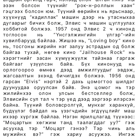
эзэн болсон түүнийг “рок-н-роллын хаан”
гэцгээх болсон юм. Түүний өөрийнх нь ярьснаар,
хүүхнүүд “кадиллак” машин дээр нь утасныхаа
дугаарыг бичих болж, Элвис ч машин цуглуулах
хоббитой болжээ. 1957 онд Элвис 2 ч кинонд
тоглосон нь “Үнсгэлжингийн үлгэр”-ийн
хувилбарууд байлаа. Жишээ нь, “Loving boy” кино
нь, тосгоны жирийн нэг залуу эстрадын од болж
байгаа тухай, нөгөө кино “Jailhouse Rock” нь
хэрэгтнийг засан хүмүүжүүлж тайзнаа гаргаж
байгааг үзүүлсэн байв. Бүх кинонууд нь
орлогоороо өмнөх дээд амжилтуудыг эвдэж,
жагсаалтын эхэнд бичигдэх болжээ. 1956 онд
гарсан “Elvis” нэртэй 2 дахь цомогтоо шилдэг
дуунуудаа оруулсан байв. Энэ цомог нь тэр
жилийнхээ олон улсын бестселлер болж,
Элвисийн сул тал ч тэр үед дээд зэргээр илэрсэн
байна. Түүний боловсролгүй, мунхаг харанхуй,
бүдүүлэг байдал нь үзэгчдийн эгдүүцлийг маш
ихээр хүргэж байлаа. Нэгэн ярилцлагад түүнээс:
“Моцартын хөгжим танд таалагддаг уу?” гэж
асуухад тэр “Моцарт гэнээ? Тэр чинь аль
мужийнх вэ?” гэж хариу асуужээ. Ингэж